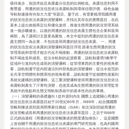
亟待進步，按請求姑且表露處分信息的比例較低。表露信息利用不
敷豐盛，周遭的狀況信息依法表露軌制與環保信譽評價、綠色金融
等軌制連接有待加大力度”等題目。鑒于此，有需要梳理我國周遭
的狀況信息依法表露的演變邏輯，并找出其存在的實際題目，在此
基本上提出效能再定位和優化途徑，推進生態周遭的狀況管理系統
進一個步驟健全。以後的周遭的狀況信息表露主體包含企業和當局
兩類，為了讓研討主題更為聚焦，本文中提到的周遭的狀況信息表
露主體同一為企業，不包括當局周遭的狀況信息表露。 一、周遭
的狀況信息依法表露的演變邏輯與題目浮現 跟著生態周遭的狀況
管理系統和管理才能古代化不竭推動，周遭的狀況信息依法表露軌
制不竭改造和成長。從法令軌制的起源察看，該軌制遵1對1教學守
從域外引進到內生成長的演變邏輯；從管理東西的主要性的視角察
看，該軌制遵守從內部邊沿到外部焦點的演變邏輯；從法令規范的
全共享空間體性和體系性的視角察看，該軌制遵守從個體性摸索到
系統化建構的演變邏輯。這三重演變邏輯使得周遭的狀況信息依法
表露軌制產生了汗青性演變，也使其成為生態周遭的狀況管理監管
系統中的焦點和生態文明軌制系統中的基本性內在的事務。
（一）演變邏輯的基礎趨向 1.從外源到內生 國際上追蹤關心周遭的
狀況信息依法表露題目始于20世紀80年月，1989年，結合國國際
管帳和陳述原則當局間專家任務組（ISAR）初次深刻切磋周遭的
狀況管帳成長和周遭的狀況信息依法表露等題目，之后于1998年
正式經由過程《周遭的狀況管帳陳述的態度通知佈告》。這是國際
上首份關于周遭的狀況信息依法表露的專門研究指南，也為列國周