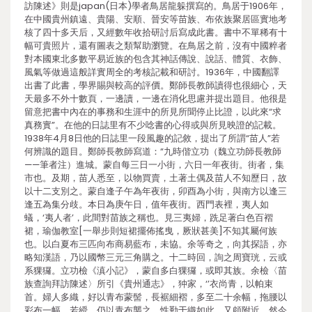
訪陳述》則是japan(日本)學者鳥居龍躲撰寫的。鳥居于1906年，
在中國貴州鎮遠、貴陽、安順、晉安等苗族、布依族聚居區實地考
核了四十多天后，又經數年收拾研討后寫成此書。書中不單稀有十
幅可貴照片，還有圖表之類幫助瀏覽。在鳥居之前，沒有中國粹者
對本國東北多數平易近族的包含其神話傳說、說話、體質、衣飾、
風氣等做過這般詳實周全的考核記載和研討。1936年，中國翻譯
出書了此書，學界賜與較高的評價。鄭師長教師讀得也很細心，天
天最多不外十數頁，一邊讀，一邊在消化思慮并提出題目。他很是
留意把書中內在的事務和生涯中的所見所聞停止比證，以此來“求
真務實”。在他的日誌里有不少唸書的心得或與所見映證的記載。
1938年4月8日他的日誌里一段風趣的記敘，提出了所謂“苗人”若
何辨識的題目。鄭師長教師寫道：“九時偕立功（魏立功師長教師
——筆者注）進城。蒙自每三日一小街，六日一年夜街。街者，集
市也。及期，苗人悉至，以物買賣，土著土偶及苗人不知歷日，故
以十二支別之。蒙自逢子午為年夜街，卯酉為小街，與南方以逢三
逢五為集分歧。本日為庚午日，值年夜街。西門表裡，夷人如
蟻，‘夷人者’，此間對苗族之稱也。見三夷婦，跣足著白色百褶
裙，瑜伽教室[一舉步則短裙擺佈搖曳，厥狀甚美]不知其屬何族
也。以白夏布三匹向布商易藍布，未協。余等奇之，向其探語，亦
略知漢語，乃以國幣三元三角購之。十二時回，詢之周寶珖，云或
系猓玀。立功檢《滇小記》，蒙自多白猓玀，或即其族。余檢〈苗
族查詢拜訪陳述〉所引《貴州通志》，狆家，‘’衣尚青，以帕束
首。婦人多織，好以青布蒙髻，長裾細褶，多至二十余幅，拖腰以
彩布一幅，若綬，仍以青布襲之。性勤于織如此，又頗附近。然今