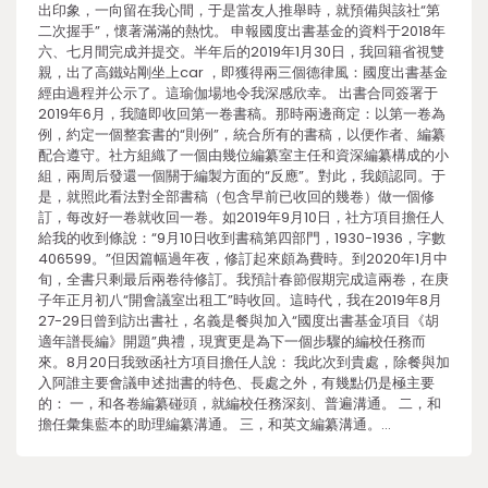
出印象，一向留在我心間，于是當友人推舉時，就預備與該社“第
二次握手”，懷著滿滿的熱忱。 申報國度出書基金的資料于2018年
六、七月間完成并提交。半年后的2019年1月30日，我回籍省視雙
親，出了高鐵站剛坐上car ，即獲得兩三個德律風：國度出書基金
經由過程并公示了。這瑜伽場地令我深感欣幸。 出書合同簽署于
2019年6月，我隨即收回第一卷書稿。那時兩邊商定：以第一卷為
例，約定一個整套書的“則例”，統合所有的書稿，以便作者、編纂
配合遵守。社方組織了一個由幾位編纂室主任和資深編纂構成的小
組，兩周后發還一個關于編製方面的“反應”。對此，我頗認同。于
是，就照此看法對全部書稿（包含早前已收回的幾卷）做一個修
訂，每改好一卷就收回一卷。如2019年9月10日，社方項目擔任人
給我的收到條說：“9月10日收到書稿第四部門，1930-1936，字數
406599。”但因篇幅過年夜，修訂起來頗為費時。到2020年1月中
旬，全書只剩最后兩卷待修訂。我預計春節假期完成這兩卷，在庚
子年正月初八“開會議室出租工”時收回。這時代，我在2019年8月
27-29日曾到訪出書社，名義是餐與加入“國度出書基金項目《胡
適年譜長編》開題”典禮，現實更是為下一個步驟的編校任務而
來。8月20日我致函社方項目擔任人說： 我此次到貴處，除餐與加
入阿誰主要會議申述拙書的特色、長處之外，有幾點仍是極主要
的： 一，和各卷編纂碰頭，就編校任務深刻、普遍溝通。 二，和
擔任彙集藍本的助理編纂溝通。 三，和英文編纂溝通。…