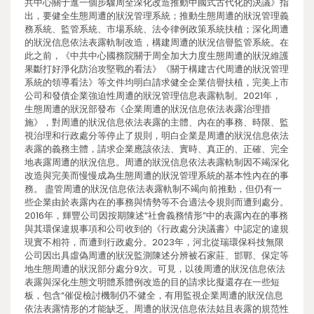
共中心關于進一個步驟周全深化改造推動中國式古代化的決議》指
出，要健全生態周遭的狀況管理系統；推動生態周遭的狀況管理義
務系統、監管系統、市場系統、法令律例政策系統扶植；深化周遭
的狀況信息依法表露軌制改造，構建周遭的狀況信譽監管系統。在
此之前，《中共中心國務院關于周全加大力度生態周遭的狀況維護
果斷打好淨化防治攻堅戰的看法》《關于構建古代周遭的狀況管理
系統的領導看法》等文件均明白請求健全企業信譽扶植，完美上市
公司和發債企業強迫性周遭的狀況管理信息表露軌制。2021年，
生態周遭的狀況部發布《企業周遭的狀況信息依法表露治理措
施》，對周遭的狀況信息依法表露的主體、內在的事務、時限、監
視治理和行政處分等停止了規則，明白企業是周遭的狀況信息依法
表露的義務主體，請求企業應該依法、實時、真正的、正確、完全
地表露周遭的狀況信息。周遭的狀況信息依法表露軌制因不竭深化
改造與完美而慢慢成為生態周遭的狀況管理系統的基本性內在的事
務。 盡管周遭的狀況信息依法表露軌制不竭向前推動，但仍有一
些企業由於表露內在的事務與情勢等不合適法令規則而遭到處分。
2016年，輝豐公司因按期陳述“社會義務情形”中的表露內在的事務
與其環保違規事項和公司收到的《行政處分決議書》中認定的違規
現實不相符，而遭到行政處分。2023年，河北從瑞環保科技無限
公司因出具虛偽周遭的狀況監測陳述分辨被石家莊、邯鄲、保定等
地生態周遭的狀況部分處分9次。可見，以後周遭的狀況信息依法
表露與深化生態文明體系體例改造的目的請求比擬還存在一些短
板，包含“催促檢討機制仍不健全，有用監視企業周遭的狀況信息
依法表露情形的才能缺乏。周遭的狀況信息依法姑且表露的規范性