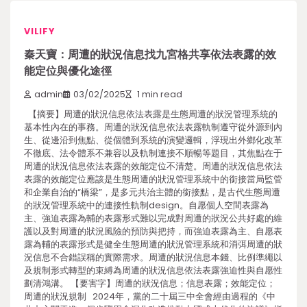
VILIFY
秦天寶：周遭的狀況信息找九宮格共享依法表露的效
能定位與優化途徑
admin
03/02/2025
1 min read
【摘要】周遭的狀況信息依法表露是生態周遭的狀況管理系統的
基本性內在的事務。周遭的狀況信息依法表露軌制遵守從外源到內
生、從邊沿到焦點、從個體到系統的演變邏輯，浮現出外鄉化改革
不徹底、法令體系不兼容以及軌制連接不順暢等題目，其焦點在于
周遭的狀況信息依法表露的效能定位不清楚。周遭的狀況信息依法
表露的效能定位應該是生態周遭的狀況管理系統中的銜接當局監管
和企業自治的“橋梁”，是多元共治主體的銜接點，是古代生態周遭
的狀況管理系統中的連接性軌制design。自愿個人空間表露為
主、強迫表露為輔的表露形式難以完成對周遭的狀況公共好處的維
護以及對周遭的狀況風險的預防與把持，而強迫表露為主、自愿表
露為輔的表露形式是健全生態周遭的狀況管理系統和消弭周遭的狀
況信息不合錯誤稱的實際需求。周遭的狀況信息本錢、比例準繩以
及規制形式轉型的束縛為周遭的狀況信息依法表露強迫性與自愿性
劃清鴻溝。 【要害字】周遭的狀況信息；信息表露；效能定位；
周遭的狀況規制 2024年，黨的二十屆三中全會經由過程的《中