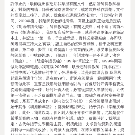
許停止的：耿師提出假想后我草擬有關文件，然后請師長教師核
定。對我的初稿，師長教師略改幾個字，或將次序稍作調劑，文件
的高度就上往了。是以，我會細心琢磨這些“初稿”、“刊定稿”的異
同。2019年夏，我陪師長教師往青島，高鐵上談到正做最后定稿
的《胡適年譜長編》，師長教師說：有關之資料，可不進；書前不
要有《胡適傳論》。我到飯店后的第一事，就是將這兩筆記在筆記
本上，并記道：“第一條，予之啟示是，資料必定要精練，亦即耿
師幾回再三誇大之‘剪裁’，譜主自己的資料要精練，相干史料更要
精練。第二條，擬置《胡適傳論》于書首的設法，系受來新夏師長
教師影響，但耿師以為，《傳論》、年譜放在一路不和諧，決舍
《傳論》。” 《胡適年譜長編》“1891年”筆記之一頁，1999年開端
做此筆記時髦無小我電腦 2005年，耿云志師長教師（前排右三）
開辦中國近代思惟研討中間，任理事長，這是創建匯合影 我最夙
起意為胡適作年譜，是在1999年。所以在涉足這一範疇剛兩年就
預備做此事，重要是我那時就果斷地以為：好像研討汗青事務要先
從編長編開端一樣，研討汗青人物，必需從撰該人年譜開端。近代
第一流學者，不乏從編撰年譜進門者。如，錢穆之舞蹈教室被學界
承認，系基于其成名作《劉向歆父子年譜》；吳晗涉足明史研討，
始于其作《胡應麟年譜》；鄧廣銘研討宋史，始于其作《辛棄疾年
譜》。此外，我還以為，但凡對人類汗青發生過影響，尤其是發生
嚴重影響的人物，都應有翔實的年譜。總之，從那時起，我即認
定：古代年譜于史學極端主要。 我撰此譜，力求對能見到的胡適
資料做一結賬式收拾，同時擴大新資料。在博采窮搜的基本上，資