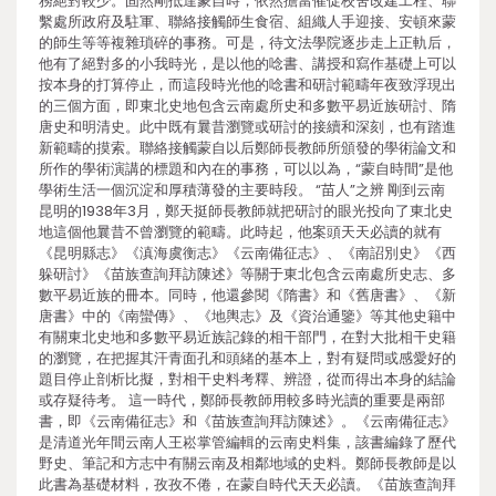
務絕對較少。固然剛抵達蒙自時，依然擔當催促校舍改建工程、聯
繫處所政府及駐軍、聯絡接觸師生食宿、組織人手迎接、安頓來蒙
的師生等等複雜瑣碎的事務。可是，待文法學院逐步走上正軌后，
他有了絕對多的小我時光，是以他的唸書、講授和寫作基礎上可以
按本身的打算停止，而這段時光他的唸書和研討範疇年夜致浮現出
的三個方面，即東北史地包含云南處所史和多數平易近族研討、隋
唐史和明清史。此中既有曩昔瀏覽或研討的接續和深刻，也有踏進
新範疇的摸索。聯絡接觸蒙自以后鄭師長教師所頒發的學術論文和
所作的學術演講的標題和內在的事務，可以以為，“蒙自時間”是他
學術生活一個沉淀和厚積薄發的主要時段。 “苗人”之辨 剛到云南
昆明的1938年3月，鄭天挺師長教師就把研討的眼光投向了東北史
地這個他曩昔不曾瀏覽的範疇。此時起，他案頭天天必讀的就有
《昆明縣志》《滇海虞衡志》《云南備征志》、《南詔別史》《西
躲研討》《苗族查詢拜訪陳述》等關于東北包含云南處所史志、多
數平易近族的冊本。同時，他還參閱《隋書》和《舊唐書》、《新
唐書》中的《南蠻傳》、《地輿志》及《資治通鑒》等其他史籍中
有關東北史地和多數平易近族記錄的相干部門，在對大批相干史籍
的瀏覽，在把握其汗青面孔和頭緒的基本上，對有疑問或感愛好的
題目停止剖析比擬，對相干史料考釋、辨證，從而得出本身的結論
或存疑待考。 這一時代，鄭師長教師用較多時光讀的重要是兩部
書，即《云南備征志》和《苗族查詢拜訪陳述》。《云南備征志》
是清道光年間云南人王崧掌管編輯的云南史料集，該書編錄了歷代
野史、筆記和方志中有關云南及相鄰地域的史料。鄭師長教師是以
此書為基礎材料，孜孜不倦，在蒙自時代天天必讀。《苗族查詢拜