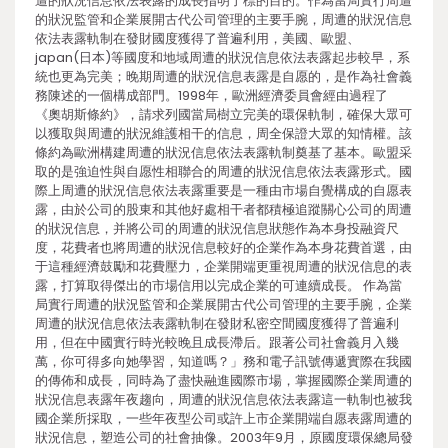
遭的狀況信息依法表露的成長指明了標的目的。作為當局實行周遭
的狀況監管和企業展開古代公司管理的主要手腕，周遭的狀況信息
依法表露軌制在發財國度獲得了普遍利用，美國、歐盟、
japan(日本)等國度和地域周遭的狀況信息依法表露起步較早，系
統也更為完美；晚期周遭的狀況信息表露是自愿的，是作為社會義
務陳述的一個構成部門。1998年，歐洲經濟委員會經由過程了
《奧胡斯條約》，請求列國當局樹立完美的環保軌制，確保大眾可
以獲取與周遭的狀況維護相干的信息，周全保證大眾的知情權。該
條約為歐洲構建周遭的狀況信息依法表露軌制奠基了基本。歐盟采
取的是強迫性與自愿性相聯合的周遭的狀況信息依法表露形式。國
際上周遭的狀況信息依法表露重要是一種由市場自覺構成的自愿表
露，由於公司的股東和其他好處相干者都積極追蹤關心公司的周遭
的狀況信息，并將公司的周遭的狀況信息狀態作為本身投融資尺
度，花費者也將周遭的狀況信息較好的企業作為本身花費首選，由
于這種經濟鼓勵和花費壓力，企業開端更重視周遭的狀況信息的表
露，打算取得傑出的市場信用以完成企業的可連續成長。 作為當
局實行周遭的狀況監管和企業展開古代公司管理的主要手腕，企業
周遭的狀況信息依法表露軌制在發財私密空間國度獲得了普遍利
用，但在中國實行時光較晚且成長滯后。跟著公司社會義月入幾
萬，你可得多向她學習，知道嗎？」務和電子訊號傳遞實際在我國
的傳佈和成長，同時為了盡快融進國際市場，掌握國際企業周遭的
狀況信息表露年夜趨向，周遭的狀況信息依法表露這一軌制也被我
國企業所採取，一些年夜型公司或許上市企業開端自愿表露周遭的
狀況信息，塑造公司的社會抽像。2003年9月，原國度環保總局發