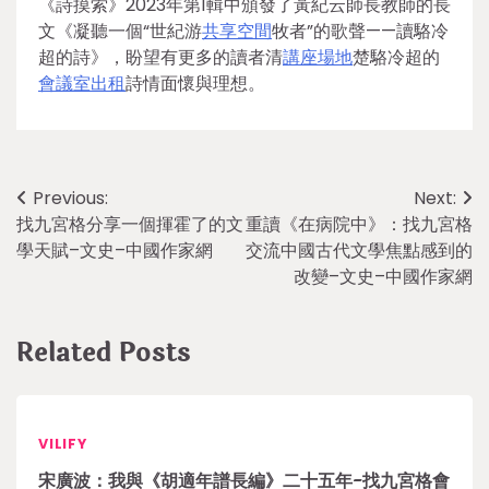
《詩摸索》2023年第1輯中頒發了黃紀云師長教師的長
文《凝聽一個“世紀游
共享空間
牧者”的歌聲——讀駱冷
超的詩》，盼望有更多的讀者清
講座場地
楚駱冷超的
會議室出租
詩情面懷與理想。
Post
Previous:
Next:
找九宮格分享一個揮霍了的文
重讀《在病院中》：找九宮格
navigation
學天賦–文史–中國作家網
交流中國古代文學焦點感到的
改變–文史–中國作家網
Related Posts
VILIFY
宋廣波：我與《胡適年譜長編》二十五年-找九宮格會