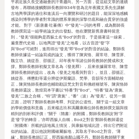
平易近族久長交通融會的汗青趨向。另一方面，從這組文章的連續
發布，再聯絡接觸鄭師長教師1934年曾為北年夜國文系先生講解
古地輿學課的過往和進滇后一向瀏覽和研討的題目，能深深地感觸
感染到博學的學者對常識的體系掌握的深摯功底和融合貫穿的強盛
才能。 對于《新唐書·吐蕃傳》中“發羌”一詞的考釋，成為鄭師長
教師撰寫這一組學術論文的出發點。他在瀏覽新舊唐書時留意
到，“發羌”很能夠是西躲土名“Bod”的對音。于是循著這一線索，
遍查歷代史籍，以地輿證“發羌”之地看，以古音證“發”字
與“Bod”可絕對，進而得出“發羌”即“Bod”的對音的結論。鄭師長
教師依據這一結論寫成的論文，獲得了陳寅恪、羅常培、陳雪屏、
魏立功、姚從吾、邵循正、邱年夜年等諸位師長教師的贊成和支
撐。鄭師長教師初擬文章名為《發羌釋》，后來依據羅常培、陳雪
屏師長教師的提出，改為《發羌之地看與對音》。並且，卲循正、
姚從吾、傅懋勣等還分辨從伊斯蘭語、梵學、音韻等方面輔助校
正，陳寅恪師長教師也輔助勘誤梵文對音和佛經稱號等。陳寅恪師
長教師還說，敦煌寫本字書以“特番”對“Bod”。“特番”疑為“唐旄、
發羌”二族之合稱，“特”謂“唐旄”，“番”（波）為“發羌”。從另一個
正面，證明了鄭師長教師考釋、判定的公道性。 關于這一組文章
的學術價值和意義，后來楊志玖和馮爾康兩位師長教師撰文賜與很
精到的剖析和評價：“關于〈隋書〉的附國，鄭師長教師說‘附’字
是‘發’字的轉音，‘亦即西躲人自稱，Bod之對音’鄭師長教師還從
〈附國傳〉所載的該地風土情況，與康躲地域比證，得出它們附近
似的結論。是以他說附國確屬躲地，其取名于Bod之對音。‘薄
緣’，鄭師長教師訂正，即西躲南鄰山國不丹。鄭師長教師關于東