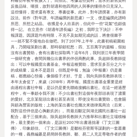
料確切年夜年夜擴大了。而排比、考據這些資料，需求對新舊資料
反復品味、咂摸，故對胡適和他四周的人與事的懂得亦日見深入。
這些懂得，需求還有專文、專書從事。此外，對年譜撰著，亦有新
設法。前作《對年譜、年譜編撰的新思慮》一文，便是編撰此譜時
所思、所想之結晶。 收獲是令人欣喜的，但此中一些“花絮”也頗值
得一記。 在立意作《胡適年譜長編》之初，我即立下決計：不申
報課題。因課題均有時限，不克不及如期完成的話，將會很棘手
——就不緊不慢地自在做吧。到了2017年上半年，此書初稿範圍粗
具，乃開端策劃出書。那時卻頗犯愁：四、五百萬字的篇幅，假如
沒有出書贊助，會有出書社採取嗎？這年6月，我到浙江年夜學開
一個研究會，會間與幾位出書界的伴侶商酌此事。吳超師長教師提
出：可以申報國度出書基金。申報這種贊助，需求至多百分之六十
的成稿量，這本不是題目，但既是申報，無論《申報書》仍是書
稿，都應細心預備，像個樣子才好。于是，我向吳師長教師表現：
本年太倉促了，來歲（2018年）再申報。國度出書基金重要是經
由過程出書社申報，是以仍是要先聯絡接觸出書社。在這一經過歷
程中，有一事頗令我不測：不少出書社對這個年夜部頭表現了濃重
的愛好。北京某龍頭出書社甚至表現：即使沒有出書贊助，也會賜
與頗為豐富的版稅；上海的某出書社也幾次來德律風商洽（后來，
我對這些伴侶是心胸歉疚的）。而最后斷定與湖北國民出書社一起
配合，基于三個來由。除吳超師長教師大力推舉和出書社立場積極
外，最主要的一個來由，是該社2007年出書過拙著《丁文江圖
傳》，印象頗佳。《丁文江圖傳》是鄒桂芬密斯等謀劃的一套叢書
的一種，義務編纂是易簡師長教師。鄒、易二人充足尊敬作者的傑