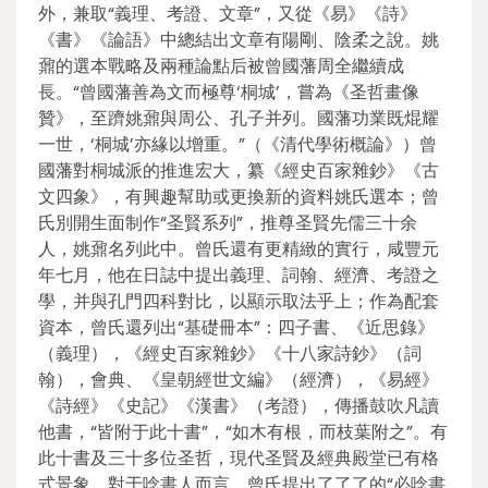
外，兼取“義理、考證、文章”，又從《易》《詩》
《書》《論語》中總結出文章有陽剛、陰柔之說。姚
鼐的選本戰略及兩種論點后被曾國藩周全繼續成
長。“曾國藩善為文而極尊‘桐城’，嘗為《圣哲畫像
贊》，至躋姚鼐與周公、孔子并列。國藩功業既焜耀
一世，‘桐城’亦緣以增重。”（《清代學術概論》）曾
國藩對桐城派的推進宏大，纂《經史百家雜鈔》《古
文四象》，有興趣幫助或更換新的資料姚氏選本；曾
氏別開生面制作“圣賢系列”，推尊圣賢先儒三十余
人，姚鼐名列此中。曾氏還有更精緻的實行，咸豐元
年七月，他在日誌中提出義理、詞翰、經濟、考證之
學，并與孔門四科對比，以顯示取法乎上；作為配套
資本，曾氏還列出“基礎冊本”：四子書、《近思錄》
（義理），《經史百家雜鈔》《十八家詩鈔》（詞
翰），會典、《皇朝經世文編》（經濟），《易經》
《詩經》《史記》《漢書》（考證），傳播鼓吹凡讀
他書，“皆附于此十書”，“如木有根，而枝葉附之”。有
此十書及三十多位圣哲，現代圣賢及經典殿堂已有格
式景象。對于唸書人而言，曾氏提出了了了的“必唸書