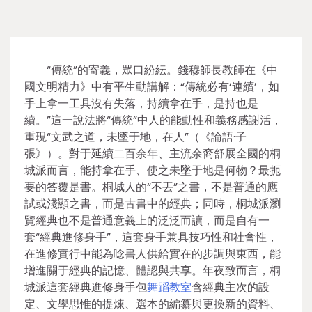
“傳統”的寄義，眾口紛紜。錢穆師長教師在《中
國文明精力》中有平生動講解：“傳統必有‘連續’，如
手上拿一工具沒有失落，持續拿在手，是持也是
續。”這一說法將“傳統”中人的能動性和義務感謝活，
重現“文武之道，未墜于地，在人”（《論語·子
張》）。對于延續二百余年、主流余裔舒展全國的桐
城派而言，能持拿在手、使之未墜于地是何物？最扼
要的答覆是書。桐城人的“不丟”之書，不是普通的應
試或淺顯之書，而是古書中的經典；同時，桐城派瀏
覽經典也不是普通意義上的泛泛而讀，而是自有一
套“經典進修身手”，這套身手兼具技巧性和社會性，
在進修實行中能為唸書人供給實在的步調與東西，能
增進關于經典的記憶、體認與共享。年夜致而言，桐
城派這套經典進修身手包
舞蹈教室
含經典主次的設
定、文學思惟的提煉、選本的編纂與更換新的資料、