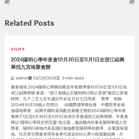
網
網
Related Posts
VILIFY
2024陽明心學年夜會10月30日至11月1日在浙江紹興
舉找九宮格聚會辦
admin
03/23/2025
0 min read
聚會場地 2024陽明心學舞蹈教室年夜教學會10月30日至11月1日在
浙江紹興舉辦 來源：“浙江省稽山王陽明研討院公眾號”微信公眾號
時間：孔子二五七五年歲次甲辰玄月廿七日丙寅 教學 耶穌
2024年10月29個人空間日 由國際儒學聯合會、中國哲學史瑜
伽場地學會、紹興市國民當局配合家教主辦的2024陽明心學年夜
會將于1交流0月30日至11月1日在浙共享會議室江紹興舉辦。年夜會
將以“陽明心學與文明互鑒”為主題，邀請國內外著名陽明學個人空
間者、陽明行跡地代表及踐行瑜伽教室陽明學的教導、企業講座場
地、社共享空間會管理等各界代表近500人齊小樹屋聚紹興，共