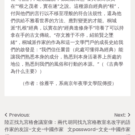
在”“根之茂者，實在遂”之說。這種源自經典的“根”，
付與他們的言行以不移至理般的符合法規性，還為他
們供給不雅看世界的方法、應對變更的才能。桐城
派“扎根”經典，以實在的“經典進修身手”培養了可以持
拿在手的古文傳統。“存文雅于不停，紹前賢之墜
緒”，桐城派作家的作為和這一文學門戶的成長史給我
們的啟發是：“我們信任曩昔（此處可懂得為經典）能
讓我們熟悉本身的成分，熟悉到本身活著界上所處的
地位，熟悉到我們的風俗和行動的本源。”（《古典學
為什么主要》）
（作者：徐雁平，系南京年夜學文學院傳授）
Post
Previous:
Next:
陸正找九宮格會議室偉：兩代
胡同找九宮格教室名改字的語
navigation
作家的友誼–文史–中國作家
文password–文史–中國作家