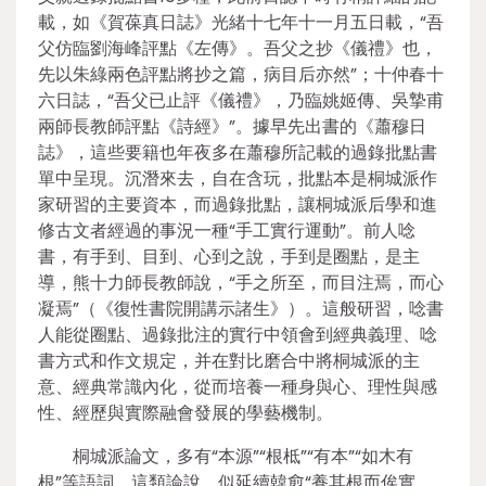
載，如《賀葆真日誌》光緒十七年十一月五日載，“吾
父仿臨劉海峰評點《左傳》。吾父之抄《儀禮》也，
先以朱綠兩色評點將抄之篇，病目后亦然”；十仲春十
六日誌，“吾父已止評《儀禮》，乃臨姚姬傳、吳摯甫
兩師長教師評點《詩經》”。據早先出書的《蕭穆日
誌》，這些要籍也年夜多在蕭穆所記載的過錄批點書
單中呈現。沉潛來去，自在含玩，批點本是桐城派作
家研習的主要資本，而過錄批點，讓桐城派后學和進
修古文者經過的事況一種“手工實行運動”。前人唸
書，有手到、目到、心到之說，手到是圈點，是主
導，熊十力師長教師說，“手之所至，而目注焉，而心
凝焉”（《復性書院開講示諸生》）。這般研習，唸書
人能從圈點、過錄批注的實行中領會到經典義理、唸
書方式和作文規定，并在對比磨合中將桐城派的主
意、經典常識內化，從而培養一種身與心、理性與感
性、經歷與實際融會發展的學藝機制。
桐城派論文，多有“本源”“根柢”“有本”“如木有
根”等語詞，這類論說，似延續韓愈“養其根而俟實