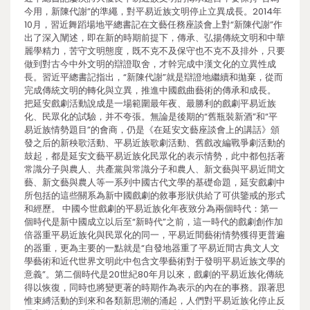
今用，新陳代謝”的準繩，對平易近族文明停止立異成長。2014年
10月，習近舞蹈場地平總書記在文藝任務座談會上對“新陳代謝”作
出了深入闡述，即在新的時期前提下，傳承、弘揚傳統文明和中華
麗學精力，苦守文明態度，既不克不及保守也不克不及排外，只要
做到對古今中外文明的辯證取舍，才幹完成中漢文化的立異性成
長。習近平總書記指出，“新陳代謝”就是辯證地繼續和拋棄，從而
完成傳統文明的轉化與立異，推進中國戲曲藝術的傳承和成長。
把延安戲劇活動說成是一場範圍最年夜、最勝利的戲劇平易近族
化、民眾化的試驗，并不夸張。無論是後期的“舊瓶裝新酒”和“平
易近族情勢題目”的會商，仍是《在延安文藝座談會上的講話》頒
發之后的新秧歌活動、平易近族歌劇活動、舊戲改編戰爭劇活動的
鼓起，都是延安文藝平易近族化民眾化的表示情勢，此中都包括著
常識分子與農人、共產黨與常識分子和農人、新文藝與平易近間文
藝、新文藝與農人等一系列中國古代文學的基礎命題，延安戲劇中
所包括的這些關系為新中國戲劇的敘事形狀供給了可供鑒戒的形式
和經歷。 中國今世戲劇的平易近族化年夜致分為兩個時代：第一
個時代是新中國成立以后至“新時代”之前，這一時代的戲劇創作加
倍器重平易近族化與民眾化的同一，平易近間藝術情勢獲得更普遍
的器重，更為主要的一點就是“自發地器重了平易近間古典文人文
學藝術和近代世界文明此中包含文學藝術對于發明平易近族文學的
意義”。第二個時代是20世紀80年月以來，戲劇的平易近族化傳統
得以恢復，同時也將變更著的時期作為表示的內在的事務。跟著思
惟束縛活動的到來和各類新思潮的涌起，人們對平易近族化停止反