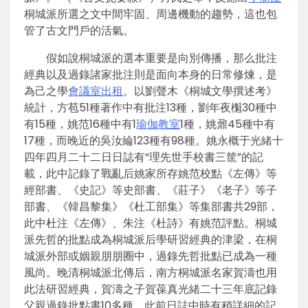
桐城派所選之文中間牢固、周邊機動的趨勢，這也包
管了古文門戶的活氣。
假如說桐城派的選本重要是向別傳播，那么批注
經典以及過錄諸家批注則是面向本身的日常修煉，是
為己之學
會議室出租
。以劉聲木《桐城文學撰述考》
統計，方苞51種著作中有批注13種，劉年夜櫆30種中
有15種，姚范16種中有1
瑜伽教室
1種，姚鼐45種中有
17種，而晚近的吳汝綸123種有98種。姚永概于光緒十
四年四月二十二日日誌有“理先世手校書三筐”的記
載，此中記錄了戰亂后姚家所存姚范校點《左傳》等
經部書、《史記》等史部書、《莊子》《老子》等子
部書、《韓昌黎集》《杜工部集》等集部書共29部，
此中杜注《左傳》、朱注《杜詩》有姚范評點。桐城
派先哲的批點成為桐城派后學研習經典的津梁，在桐
城派外部或姻親朋朋圈中，過錄先哲批點已成為一種
風尚。晚清桐城派北傳后，南方桐城派名家賀濤也用
此法研習經典，賀濤之子賀葆真光緒二十三年底記錄
父親過錄批點書10多種，此前日誌中時有稍詳細的記