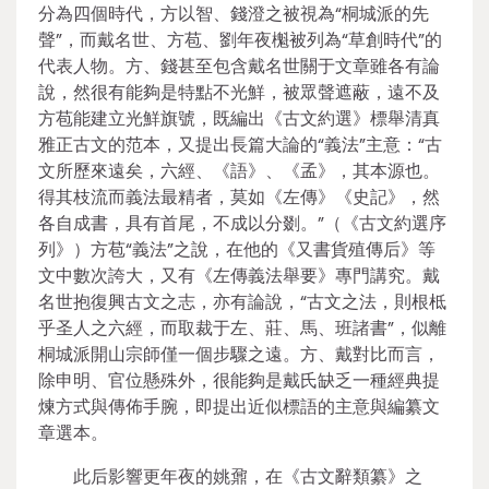
分為四個時代，方以智、錢澄之被視為“桐城派的先
聲”，而戴名世、方苞、劉年夜櫆被列為“草創時代”的
代表人物。方、錢甚至包含戴名世關于文章雖各有論
說，然很有能夠是特點不光鮮，被眾聲遮蔽，遠不及
方苞能建立光鮮旗號，既編出《古文約選》標舉清真
雅正古文的范本，又提出長篇大論的“義法”主意：“古
文所歷來遠矣，六經、《語》、《孟》，其本源也。
得其枝流而義法最精者，莫如《左傳》《史記》，然
各自成書，具有首尾，不成以分剟。”（《古文約選序
列》）方苞“義法”之說，在他的《又書貨殖傳后》等
文中數次誇大，又有《左傳義法舉要》專門講究。戴
名世抱復興古文之志，亦有論說，“古文之法，則根柢
乎圣人之六經，而取裁于左、莊、馬、班諸書”，似離
桐城派開山宗師僅一個步驟之遠。方、戴對比而言，
除申明、官位懸殊外，很能夠是戴氏缺乏一種經典提
煉方式與傳佈手腕，即提出近似標語的主意與編纂文
章選本。
此后影響更年夜的姚鼐，在《古文辭類纂》之