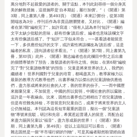
萬分地對不起親愛的讀者的。關于這點，本刊此刻尋得一個分身其
美的解救措施，這措施即是‘自本期起，履行加價’。”（《開通》第
3期，同上書第八冊，第493頁）《開通》本來訂價1分，從第3期
開端改為3分，停刊后作為非賣品贈瀏覽者。又好比，《開通》編
者在第7期“編校完了”，如許寫道：“很有人認為本刊‘短評’一欄的
文字太缺少批駁的意味，頗有些像‘讀后感’。編者也意味該欄文字
太有些像讀后感了。于‘短評’二字似未符合，——甚看讀者能留意
一下，多供應些短評的文字，或許索性將該欄改為‘讀后感’，這是
編者的私衷，謹向讀者征求看法。”（《開通》第7期，同上書第九
冊，第101頁）此外，《開通》雜志編者也在此欄目中對之后出書
的個體專號作了預告，激發讀者的等待之情。例如，在第6期“編校
完了”對“兒童讀物專號”的預告： 兒童是將來世界的主人，我們的
繼續者！ 世界列國對于兒童的培育，都竭盡其力，教導家極力以
最新的教導方式教導他們，出書界極力以傑出的兒童讀物供應他
們，盡力形成將來的社會的人才，善的世界的份子。——而中國歷
來鄙棄兒童，不加留意，中國的所以貧弱，中國社會的所以窳敗，
這許是一年夜緣由。比來，固然出書界也已稍稍出了些兒童讀物，
但是有些難免掉檢，不曾留意到兒童自己，成果于將來世界的主人
公仍無補益。本刊認為這長短常嚴重的題目，擬出一個“兒童讀
物”專號來批駁，研討和先容，希冀惹起普通人的留意，而配合起
來盡力賜與兒童以“福音”，盡力形成新的世界！（《開通》第6
期，同上書第九冊，第49頁） 從以上這段話可以看出，《開通》
雜志固然是一個“半市場行銷的刊物”，可是其編者顯然盼望經由過