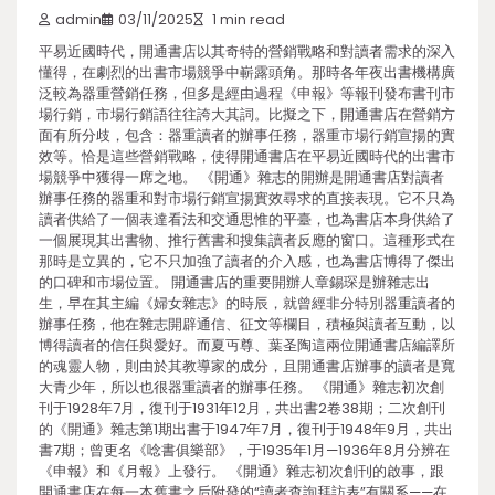
admin
03/11/2025
1 min read
平易近國時代，開通書店以其奇特的營銷戰略和對讀者需求的深入
懂得，在劇烈的出書市場競爭中嶄露頭角。那時各年夜出書機構廣
泛較為器重營銷任務，但多是經由過程《申報》等報刊發布書刊市
場行銷，市場行銷語往往誇大其詞。比擬之下，開通書店在營銷方
面有所分歧，包含：器重讀者的辦事任務，器重市場行銷宣揚的實
效等。恰是這些營銷戰略，使得開通書店在平易近國時代的出書市
場競爭中獲得一席之地。 《開通》雜志的開辦是開通書店對讀者
辦事任務的器重和對市場行銷宣揚實效尋求的直接表現。它不只為
讀者供給了一個表達看法和交通思惟的平臺，也為書店本身供給了
一個展現其出書物、推行舊書和搜集讀者反應的窗口。這種形式在
那時是立異的，它不只加強了讀者的介入感，也為書店博得了傑出
的口碑和市場位置。 開通書店的重要開辦人章錫琛是辦雜志出
生，早在其主編《婦女雜志》的時辰，就曾經非分特別器重讀者的
辦事任務，他在雜志開辟通信、征文等欄目，積極與讀者互動，以
博得讀者的信任與愛好。而夏丏尊、葉圣陶這兩位開通書店編譯所
的魂靈人物，則由於其教導家的成分，且開通書店辦事的讀者是寬
大青少年，所以也很器重讀者的辦事任務。 《開通》雜志初次創
刊于1928年7月，復刊于1931年12月，共出書2卷38期；二次創刊
的《開通》雜志第1期出書于1947年7月，復刊于1948年9月，共出
書7期；曾更名《唸書俱樂部》，于1935年1月—1936年8月分辨在
《申報》和《月報》上發行。 《開通》雜志初次創刊的啟事，跟
開通書店在每一本舊書之后附發的“讀者查詢拜訪表”有關系——在