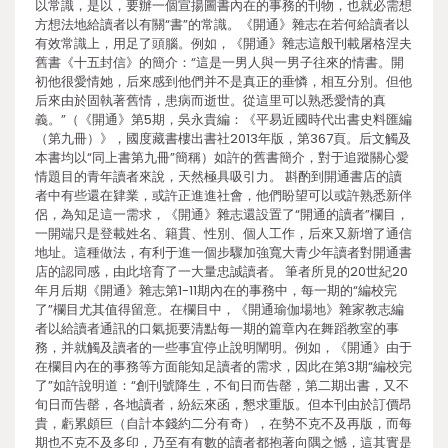
以常識，是以，要辦一個宣揚圖書內在的事務的刊物，也就必需想
方想法地給讀者以有關“書”的常識。《開通》雜志在若何給讀者以
有效常識上，用足了頭腦。例如，《開通》雜志這般刊載屠格涅夫
舊書《十五封信》的簡介：“這是一男人與一男子往來的情書。開
初他很愛情她，后來感到他們并不是真正的垂憐，相互分別。但他
后來由於固執著舊情，患病而逝世。從這里可以熟悉愛情的真
義。”（《開通》第5期，吳永貴編：《平易近國時代出書史料匯編
（第九冊）》，國度藏書樓出書社2013年版，第367頁。后文觸及
本書均以“同上書第九冊”簡稱）如許的舊書簡介，對于追蹤關心愛
情題目的青年讀者來說，天然極具吸引力。 斟酌到開通書店的讀
者中有些還在肄業，或許正進進社會，他們盼望可以或許熟悉新伴
侶，為知足這一需求，《開通》雜志還設置了“開通的讀者”欄目，
一開端只是登載姓名、籍貫、性別、個人工作，后來又新增了通信
地址。這種做法，有利于進一個步驟加強寬大青少年讀者對開通書
店的認同感，由此培育了一大量忠誠讀者。 筆者所見的20世紀20
年月后期《開通》雜志第1-11期內在的事務中，每一期的“編校完
了”欄目尤其值得留意。在欄目中，《開通瑜伽場地》雜家教志編
者以給讀者通訊的口氣扼要清點每一期的篇章內在舞蹈教室的事
務，并就觸及讀者的一些事宜停止說明闡明。例如，《開通》由于
在欄目內在的事務等方面能知足讀者的需求，因此在第3期“編校完
了”如許說明道：“創刊號降生，不旬日而告罄，第二期出書，又不
旬日而告罄，各地讀者，紛紜來函，懇求重版。但本刊由於訂價昂
貴，虧累頗巨（自計本錢約二分有奇），在勢不克不及再版，而每
期也不克不及多印，乃至有有數的讀者都抱著向隅之憾，這其實是