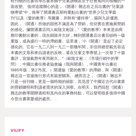
程刊物的出書領導出書界關于兒童讀物甚至于社會風尚向積極的一
面改變。 值得追蹤關心的是，《開通》雜志在之后出書的“兒童讀
物專號”中，推舉了開通書店那時重點出書的“世界少兒文學叢
刊”以及《愛的教導》等圖書，并附有“優待券”，賜與九折優惠。
因此，《開通》所做的固然不滿是為了營銷，但切實在實施展營銷
的感化。據開通書店同人歐陰文彬說，“《愛的教導》本來是由商
務印書館出書的，現在銷路并欠好，轉到開通書店出書后頓時一版
重版，成為盛行一時的滯銷書。這里邊，‘小《開通》’是起了必定
感化的。它在一九二八到一九三一那幾年間，非但持續登載先容這
本書的文章和來自讀者的反映，還在兒童文學專號上一次發了十篇
書評，宣揚氣勢年夜而耐久。”（歐陰文彬：《市場行銷中的學
問》，中國出書任務者協會編《我與開通》，中國青年出書社
1985年版，第275頁。）開通版《愛的教導》的滯銷，與《開通》
雜志這一宣揚推行形式有親密關系。 總而言之，《開通》雜志不
只是一份刊物，更是一個時期的縮影，其見證了中國近古代出書業
的營銷聰明和對讀者需求的深入洞察。在明天，我們回想《開通》
雜志的教學開辦過程和其內在的事務特點，可以發明很多值得中國
今世出書業鑒戒的處所。…
VILIFY