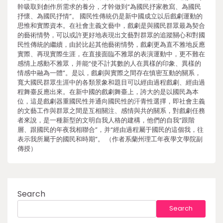
幹吸取到創作所需求的養分，才幹做到“為國民抒家教寫、為國民
抒懷、為國民抒情”。 國民性傳統仍是新中國成立以后戲劇運動的
思惟和實際資本。在社會主義文藝中，戲劇是與國民群眾最為契合
的藝術情勢，可以或許更好地表現出文藝對群眾的追蹤關心和對國
民性傳統的繼續，由於比起其他藝術情勢，戲劇更為直不雅地反應
實際、再現實際生涯，在直接面臨不雅眾的表演運動中，更不難在
感情上感動不雅眾，并能“使不計其數的人在異樣的印象、異樣的
情感中融為一體”。是以，戲劇與實際之間存在慎密互動的關系，
寬大國民群眾生涯中的各類景象和題目可以經由過程戲劇、經由過
程舞臺反應出來。在新中國的戲劇舞臺上，誇大的是以國民為本
位，這是戲劇器重國民性并通向國民性的汗青性選擇，即社會主義
的文藝工作與群眾之間是互相關注、感情與共的關系，對戲劇任務
者來說，是一種新型的文明自我人格的建構，他們的自我“跟階
層、跟國民的年夜我相聯合”，并“經由過程屬于國民的這個我，往
表示我所屬于的國民和時期”。 （作者系蘭州理工年夜學文學院副
傳授）
Search
Search