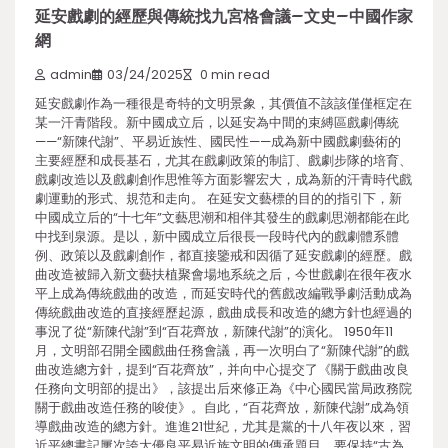
延安戲劇的經歷與傳統找九宮格會議–文史–中國作家
網
admin
03/24/2025
0 min read
延安戲劇作為一種很是奇特的文明景象，其價值不該該僅僅框定在
某一汗青階段。新中國成立后，以延安為中間的束縛區戲劇傳統
——“新陳代謝”、平易近族性、國民性——成為新中國戲劇藝術的
主要經歷和成長基石，尤其在戲劇政策的制訂、戲劇步隊的培育、
戲劇改造以及戲劇創作思惟等方面影響宏大，成為新的汗青時代戲
劇運動的形式、規范和走向。 在延安文藝標的目的的指引下，新
中國成立后的“十七年”文藝思潮和相伴其發生的戲劇思潮都能在此
中找到泉源。是以，新中國成立后很長一段時代內的戲劇體系體
例、政策以及戲劇創作，都直接鑒戒和因循了延安戲劇的經歷。戲
曲改造被歸入新文藝扶植聚會場地系統之后，今世戲劇在很年夜水
平上成為傳統戲曲的改造，而延安時代的舊戲改編戰爭劇活動成為
傳統戲曲改造的直接經歷起源，戲曲成長和改造的總方針也經過的
事況了從“新陳代謝”到“百花齊放，新陳代謝”的演化。 1950年11
月，文明部召開全國戲曲任務會議，再一次明白了“新陳代謝”的戲
曲改造總方針，提到“百花齊放”，并向中心提交了《關于戲曲改良
任務向文明部的提出》，該提出后來修正為《中心國民當局政務院
關于戲曲改造任務的唆使》。自此，“百花齊放，新陳代謝”成為領
導戲曲改造的總方針。進進21世紀，尤其是黨的十八年夜以來，習
近平總書記屢次誇大優良平易近族文明的傳承題目，要保持“古為