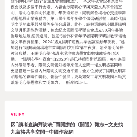
話“陽明心學”踐行“交通互鑒瑜伽教室”。 本次年夜會設有宗旨年
夜會以及多個平行會場。內容含涉陽明心學與東亞文共享會議室
明、陽明心學與明代思潮、年夜道知行：陽明聚會場地心交流學舞
蹈場地與企業家精力、第五屆全國年夜學生傳習研討營：新時代陽
明文明的繼承與發展等多個分議題。此外，紹興還將同步開展陽明
文明月系家教列活動，包含紀念國際儒學聯合會成立30周年書瑜
伽場地法展·紹興巡展、首屆“知行杯”青年學者陽明學研討教學場地
論文年夜賽征集、2024“遇見陽明”短視共享會議室頻年夜賽、“越
知越行”紹興瑜伽場地市首屆陽明文明宣講年夜賽、朝圣陽明師長
教師典禮、王陽明心學·法講座場地書遺墨文獻數據庫等多項活
動。 “陽明心學年夜會”自2020年起已持續舉辦第四屆，每年為國
內外陽明學者、陽明文明愛好者帶來個人空間一場文明盛宴同時，
更是搭建一個國內外陽明文明交通平臺，全方位展現了陽明文明舞
蹈場地的創造性轉化、創新性發展，更為繁榮世界文明花園不斷貢
獻陽明心學思惟和文明氣力。 會議室出租…
VILIFY
因“讀者查詢拜訪表”而開辦的《開通》雜志–文史找
九宮格共享空間–中國作家網