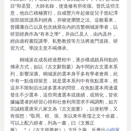
目”和圣賢、大師名錄，使進修有所依循。曾氏這些主
意，他自己積極實行，自咸豐六年起催促兒子曾紀澤
按部就班讀系列經典，并唆使瀏覽之法。這般看來，
曾國藩自己以及包含姚鼐在內的浩繁桐城派學者，以
研習經典作為“有本之學”，并由己及人，由內及外，
經由過程書院講學、私塾教授等方法將進門道路、研
習方式、學說主意不竭傳承。
桐城派在成長經過歷程中，逐步構成頗具特點的
傳承方式，如以《古文辭類纂》為中間的古文選本系
列，影響深廣。桐城派的選本身手多有學者會商，此
中有一點值得留意，就是選本系列中有焦點選本，然
這并不限制后出諸多選本的問世，在焦點選本周邊還
發生不少選本，這些周邊選本或接續，或簡化，皆依
據編選者的研習心得和社會利用需求不竭調劑，如方
宗誠精選唐宋八家文為《古文扼要》，以便初學，又
有假想：“取周、程、張、朱以來年夜儒之文十余篇，
可以上配六經者，列為一書，曰《文雅正
脈》。”（《古文扼要敘》）方氏之舉，反應出
小樹屋