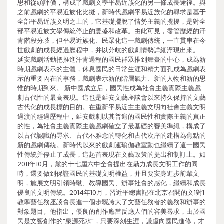
思和從頭評價，構成了戲劇文學平易近族化的另一條成長途徑。與
之前戲劇的平易近族化比擬，新時代戲劇平易近族化的尋求是基于
全部平易近族文明之上的，它基礎擺脫了情勢主義的攪擾，是對全
部平易近族文學傳統停止的豐盛和改革。由此可見，盡管歷經的汗
青階段分歧，但平易近族化、民眾化這一戲劇傳統，一直貫串在今
世戲劇的成長經過歷程中，并以分歧的戲劇情勢詳細浮現出來。
延安戲劇活動把推進汗青過程的國民群眾推到舞臺的中心，成為新
時期戲劇表示的主體，休息國民的日常生涯和精力面孔成為戲劇表
示的重要內在的事務，戲劇表示新的階層氣力、新的人物和新的思
惟的時期到來。 新中國成立后，國民性成為社會主義實際主義戲
劇古代性的最高表現。這也是延安文藝座談會以來持久保持的文藝
古代化的成長標的目的。在重新平易近主主義文明向社會主義文明
過渡的經過歷程中，延安戲劇以其普遍的國民性和實際主義的真正
的性，為社會主義實際主義戲劇確立了最基礎的審美準繩，構成了
以古代認識的尋求、古代不雅念的轉化和古代次序的建構為焦點的
新的戲劇傳統。新時代以來的戲劇運瑜伽教室動也繼續了這一國民
性傳統并停止了成長，這起首表現在文藝政策的提出和制訂上。如
2011年10月，黨的十七屆六中全會提出在鼎力成長文明工作的同
時，還要做到保證國民的基礎文明權益，并且要安身進步前輩文
明，施展文明引領時髦、教導國民、辦事社會的感化，繼續和成長
優良的文明傳統。2014年10月，習近平總書記在北京召開的文1對1
教學藝任務座談會長進一個步驟誇大了文藝任務者的義務和辦事的
對象題目。他指出，優良的創作應當反應人們的審美尋求，由於國
民是文藝創作的“泉源死水”，只要深刻生涯，謙虛向國民進修，才