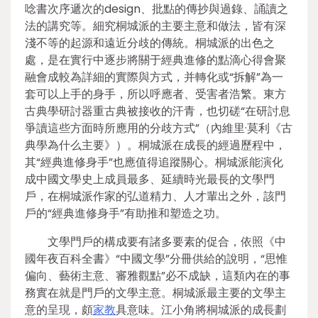
唸書次序遞次的design、批點的傳抄與過錄、誦讀之
法的講究等。細究桐城派的主要主意和做法，皆有深
淺不等的起源和遠近分歧的傳統。桐城派的出色之
處，是在實行中逐步將關于經典進修的點滴心得會聚
融會成較為詳細的實際與方式，并轉化或“拆解”為一
套可以上手的身手，所以呼應者、受害者浩繁。東方
古典學研討器重古典被接收的汗青，也切磋“在研討息
爭讀這些方面時所應用的分歧方式”（內維里·莫利《古
典學為什么主要》）。桐城派在成長的經過歷程中，
其“經典進修身手”也應值得追蹤關心。桐城派能演化
成中國文學史上成員最多、延續時光最長的文學門
戶，在桐城派作家的弘道精力、人才輩出之外，該門
戶的“經典進修身手”有助推和塑造之功。
文學門戶的構成要有諸多要素的促合，依照《中
國年夜百科全書》“中國文學”分冊供給的說明，“思惟
偏向、藝術主意、審雅觀點”必不成缺，這類內在的事
務實在就是門戶的文學主意。桐城派最主要的文學主
意的呈現，頗
家教
具意味。江小角將桐城派的成長劃