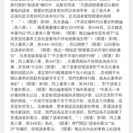
創刊號的“致讀者”欄目中，這般言明道：“凡愛讀開通書店出書的
書報的讀者，都愛好把讀者查詢拜訪表填寄來，這三個月來……本
店接到是項查詢拜訪表有1637份，足見讀者愛惜開通的熱鬧
了……”（《開通》第1期，吳永貴編：《平易近國時代出書史料匯編
（第八冊）》，國度藏書樓出書社2013年版，第348頁。后文觸及
本書均以“同上書第八冊”簡稱）《開通》雜志編者恰是有感于“這
其實是唸書界之苗在盡量地不停地發榮滋生哩”（《開通》第1期，
同上書第八冊，第349-350頁），所以開辦了《開通》以回應知
足讀者的需求。 《開通》雜志一開端是“開通書店的市場行銷的書
目”，后來改版進級成了“半文藝半市場行銷的刊物”（《開通》第1
期，同上書第八冊，第347頁），出書周期由不按期改為按月出
書，并宣稱“今后的《開通》，除了盡量頒發讀者對于本店出書各
書的批駁以外，還定期刊刊載幾篇精干短小的論文……其他關于全
國出書界的批駁和進獻等等文字，我們也酌情刊載，藉為出書界的
南針”（《開通》第1期，同上書第八冊，第393頁）。 對于讀者之
于書的看法，《開通》雜志編者賜與了極年夜確定：“年夜凡一本
好書的降生以后，老是盼望讀者賜與具體的評價，以評定其對于時
期的價值。一方面可使該書不至于埋沒不彰，或竟是只供覆瓿，或
竟是欺世害人。這種義務，歷來都認是批駁家的專責，普通讀者是
無須參謀的。但是，我們認為這是分歧適的，我們認為不該鄙棄了
普通讀者的看法，遮斷了讀者的喉舌。”（《開通》第1期，同上書
第八冊，第348頁）為此，《開通》專門開設“讀者的看法”“短
評”等欄目，頒發讀者看法。 《開通》雜志在內在的事務上給讀者