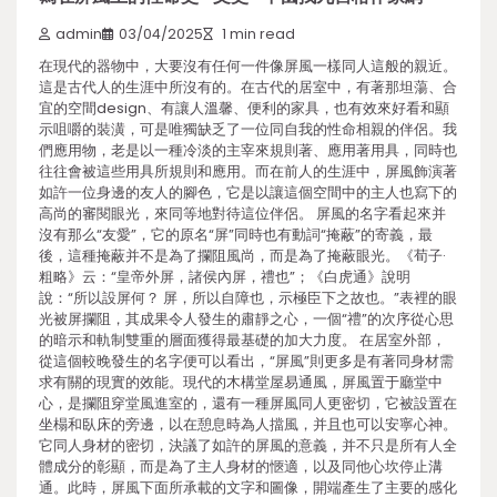
admin
03/04/2025
1 min read
在現代的器物中，大要沒有任何一件像屏風一樣同人這般的親近。
這是古代人的生涯中所沒有的。在古代的居室中，有著那坦蕩、合
宜的空間design、有讓人溫馨、便利的家具，也有效來好看和顯
示咀嚼的裝潢，可是唯獨缺乏了一位同自我的性命相親的伴侶。我
們應用物，老是以一種冷淡的主宰來規則著、應用著用具，同時也
往往會被這些用具所規則和應用。而在前人的生涯中，屏風飾演著
如許一位身邊的友人的腳色，它是以讓這個空間中的主人也寫下的
高尚的審閱眼光，來同等地對待這位伴侶。 屏風的名字看起來并
沒有那么“友愛”，它的原名“屏”同時也有動詞“掩蔽”的寄義，最
後，這種掩蔽并不是為了攔阻風尚，而是為了掩蔽眼光。《荀子·
粗略》云：“皇帝外屏，諸侯內屏，禮也”；《白虎通》說明
說：“所以設屏何？ 屏，所以自障也，示極臣下之故也。”表裡的眼
光被屏攔阻，其成果令人發生的肅靜之心，一個“禮”的次序從心思
的暗示和軌制雙重的層面獲得最基礎的加大力度。 在居室外部，
從這個較晚發生的名字便可以看出，“屏風”則更多是有著同身材需
求有關的現實的效能。現代的木構堂屋易通風，屏風置于廳堂中
心，是攔阻穿堂風進室的，還有一種屏風同人更密切，它被設置在
坐榻和臥床的旁邊，以在憩息時為人擋風，并且也可以安寧心神。
它同人身材的密切，決議了如許的屏風的意義，并不只是所有人全
體成分的彰顯，而是為了主人身材的愜適，以及同他心坎停止溝
通。此時，屏風下面所承載的文字和圖像，開端產生了主要的感化