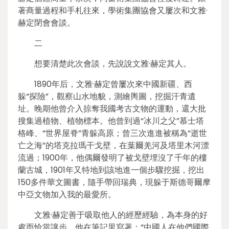
著商量過程和手札往來，學術集團協會又屢次和文雅·
赫定閉會會談。
二
想要清楚此次會談，先說說文雅·赫定其人。
1890年后，文雅·赫定曾屢次來中國新疆、西
躲“探險”，觀察山水地貌，測繪輿圖，挖掘汗青遺
址。晚期他曾介入掠奪我國考古文物的運動，還大批
搜集過植物、植物標本。他曾到過“冰川之父”慕士塔
格峰、“世界屋脊”青躲高原；曾三次進進被稱為“逝世
亡之海”的塔克拉瑪干戈壁，在葉爾羌河及塔里木河漂
流過；1900年，他偶爾發明了被戈壁埋沒了千年的樓
蘭古城，1901年又特地到該地進一個步驟挖掘，挖出
150多件華文圖書，隨手帶回瑞典，現躲于斯德哥爾摩
中亞文物加入我的最愛所。
文雅·赫定善于吸取他人的經歷經驗，為本身的好
處而恰當讓步。他在筆記里寫著：“中國人在他們國際