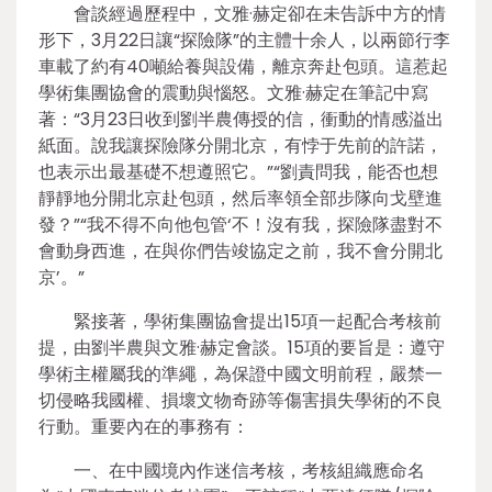
會談經過歷程中，文雅·赫定卻在未告訴中方的情
形下，3月22日讓“探險隊”的主體十余人，以兩節行李
車載了約有40噸給養與設備，離京奔赴包頭。這惹起
學術集團協會的震動與惱怒。文雅·赫定在筆記中寫
著：“3月23日收到劉半農傳授的信，衝動的情感溢出
紙面。說我讓探險隊分開北京，有悖于先前的許諾，
也表示出最基礎不想遵照它。”“劉責問我，能否也想
靜靜地分開北京赴包頭，然后率領全部步隊向戈壁進
發？”“我不得不向他包管‘不！沒有我，探險隊盡對不
會動身西進，在與你們告竣協定之前，我不會分開北
京’。”
緊接著，學術集團協會提出15項一起配合考核前
提，由劉半農與文雅·赫定會談。15項的要旨是：遵守
學術主權屬我的準繩，為保證中國文明前程，嚴禁一
切侵略我國權、損壞文物奇跡等傷害損失學術的不良
行動。重要內在的事務有：
一、在中國境內作迷信考核，考核組織應命名