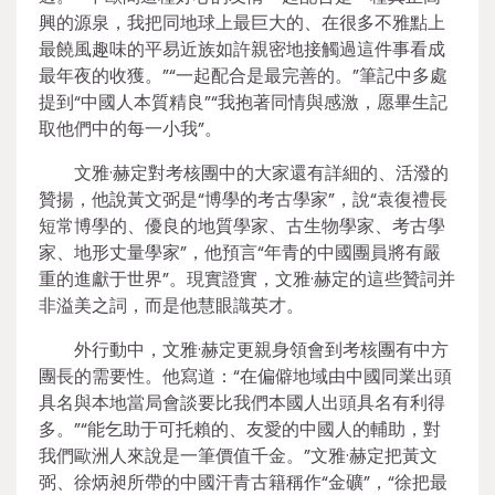
興的源泉，我把同地球上最巨大的、在很多不雅點上
最饒風趣味的平易近族如許親密地接觸過這件事看成
最年夜的收獲。”“一起配合是最完善的。”筆記中多處
提到“中國人本質精良”“我抱著同情與感激，愿畢生記
取他們中的每一小我”。
文雅·赫定對考核團中的大家還有詳細的、活潑的
贊揚，他說黃文弼是“博學的考古學家”，說“袁復禮長
短常博學的、優良的地質學家、古生物學家、考古學
家、地形丈量學家”，他預言“年青的中國團員將有嚴
重的進獻于世界”。現實證實，文雅·赫定的這些贊詞并
非溢美之詞，而是他慧眼識英才。
外行動中，文雅·赫定更親身領會到考核團有中方
團長的需要性。他寫道：“在偏僻地域由中國同業出頭
具名與本地當局會談要比我們本國人出頭具名有利得
多。”“能乞助于可托賴的、友愛的中國人的輔助，對
我們歐洲人來說是一筆價值千金。”文雅·赫定把黃文
弼、徐炳昶所帶的中國汗青古籍稱作“金礦”，“徐把最