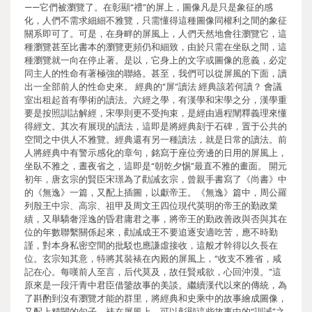
——它們被瀏覽了。在彰顯“禮”的屏上，圖像凡是只是象征的感
化，人們不需求細細不雅覽，只需懂得這種圖像同權利之間的象征
關系即可了。可是，在身畔的屏風上，人們天然地會往瀏覽它，這
種瀏覽甚至比書本的瀏覽更頻仍和細致，由於只需在坐臥之間，這
種瀏覽就一向在停止著。是以，它身上的文字或圖像的意義，必定
同主人的性命有著極強的聯絡。甚至，我們可以從屏風的下面，讀
出一全部前人的性命史來。 經典的“屏”讀法 經典該若何讀？ 會議
室出租起首有學術的讀法。六經之學，有漢學和宋學之分，漢學重
要是按照訓詁解經，宋學則更不受拘束，是經由過程闡釋義理來懂
得經文。其次有展現的讀法，這即是將經典刻于石碑，置于公共的
空間之中供人不雅覽。經典還有另一種讀法，就是日常的讀法。前
人將經典中有警示感化的章句，銘寫于座位旁邊的日用的屏風上，
坐臥不雅之，晝夜省之，這即是“朝乾夕惕”最直不雅的畫面。 開元
初年，唐玄宗的賢臣宋璟為了勸誡玄宗，曾親手書寫了《尚書》中
的《無逸》一篇，又配上插圖，以獻帝王。《無逸》篇中，周公羅
列殷王中宗、高宗、祖甲及周文王四位現代英明的帝王的勤政業
績，又舉驕奢淫逸的昏君庸君之事，將帝王的勤政善政與否與其在
位的年數聯繫關係起來，勸誡成王不要追逐安適吃苦，應不時勤
謹，對本身私密空間的批駁也應謙虛接收，這般才幹得以久長在
位。玄宗知其意，特將其裝裱在內殿的屏風上，“收支不雅省，咸
記在心。每嘆前人至言，后代莫及，故任賢戒欲，心回沖漠。”這
原來是一段汗青中君臣借鑒故事的美談。繼續漢代以來的傳統，為
了斟酌到沒有瀏覽才能的群里，將經典和史乘中的故事繪成圖像，
又配上精闢的句子，裱在屏風上，可以彰顯這些故事中的“訓誡”之