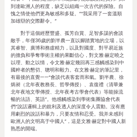
到達歐洲人的程度，缺乏以組織一次古代的探險。自
愧之情使他們更為敏感和多疑。”“我采用了一套溫順
加雄辯的交際辭令。”
對于這個經歷豐盛、孤芳自賞、足智多謀的會談
敵手，年僅36歲的劉半農一直以腳踏實地的立場，以
其睿智、廣博和務虛精力，以及對國度、對平易近族
的擔負和爭奪學術主權的果斷信心，對文雅·赫定曉之
以理、動之以情，令文雅·赫定幾回再三感觸感染到中
國粹者的懇切、聰明和毅力。在文雅·赫定的筆記里，
有最後的直覺——“會談代表客套而和氣。劉半農、徐
炳昶（北年夜教務長、哲學傳授）、袁復禮（清華兼
北年夜地文學傳授、北年夜考古學會代表）等能操流
暢的法語、英語”。他感觸感染到學術集團協會代表
們“說話邏輯上的銳利及透人的深度令人震動。沒有應
用劇烈的說話和暴力，只要友情和忍受。我并未感到
歐洲人的文明高于中國人”，這是文雅·赫定對中國人新
熟悉的開端。