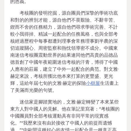
的恩義。
考核團的發明挖掘，源自團員們深摯的學術功底
和對的的辨別才能，源自他們不畏艱險、不辭辛苦、
鍥而不舍的任務精力，源自他們尋求學術完善、不計
較小我得掉、精誠一起配合的任務風格，也與全部考
核經過歷程中每事都遭到理事會常務理事劉半農的深
切追蹤關心、周密監察和熱忱領導密不成分。中國東
南迷信考核團震動世界的結果連同他們高貴的品德品
德首創了中國年夜範圍迷信考核的汗青，博得了中國
人應有的莊嚴，建立了中外一起配合的典范。對文雅·
赫定來說，考核所獲比他本來打算的更豐盛、更光
輝，這給年屆七旬的文雅·赫定的探險
小樹屋
生活畫上
了美滿而光榮的句號。
迷信家是腳踏實地的，文雅·赫定轉變了本來某些
東方人對中國人的見解。他在筆記里寫著：“考核團的
中國團員對全部考核運動具有非同平常的現實感
化。”“我歷來沒有由於接收了中國人的前提而遺憾
過。”“中歐間這種好心的友情一起配合是一種真正高