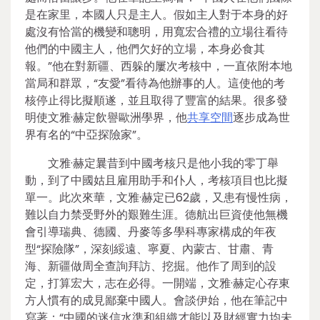
是在家里，本國人只是主人。假如主人對于本身的好
處沒有恰當的機變和聰明，用寬宏合禮的立場往看待
他們的中國主人，他們欠好的立場，本身必食其
報。”他在對新疆、西躲的屢次考核中，一直依附本地
當局和群眾，“友愛”看待為他辦事的人。這使他的考
核停止得比擬順遂，並且取得了豐富的結果。很多發
明使文雅·赫定飲譽歐洲學界，他
共享空間
逐步成為世
界有名的“中亞探險家”。
文雅·赫定曩昔到中國考核只是他小我的零丁舉
動，到了中國姑且雇用助手和仆人，考核項目也比擬
單一。此次來華，文雅·赫定已62歲，又患有慢性病，
難以自力禁受野外的艱難生涯。德航出巨資使他無機
會引導瑞典、德國、丹麥等多學科專家構成的年夜
型“探險隊”，深刻綏遠、寧夏、內蒙古、甘肅、青
海、新疆做周全查詢拜訪、挖掘。他作了周到的設
定，打算宏大，志在必得。一開端，文雅·赫定心存東
方人慣有的成見鄙棄中國人。會談伊始，他在筆記中
寫著：“中國的迷信水準和組織才能以及財經實力均未