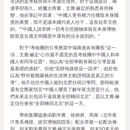
否決的是考核所得不準運出境外。對于這個題目，兩
邊爭辯很久。經屢次商量，文雅·赫定的熟悉有所轉
變，他在筆記中寫著：“中國人更有權力往獲取本身國
度的果實，而不是讓本國代表人往干，這長短常天然
的。”“中國人請求將一切考古挖掘物保留在本身博物
館里是合適文明國度中通有的法令規則的。”
對于“考核團的引導應當中瑞兩邊各有團長”這一
項，文雅·赫定“心坎最不愿意的是考核團中中國人和本
國人有同等位置”，他以為“全部舉動有兩位引導是最
最基礎的過錯”。但他“安靜地接收這一請求”，由於他
以為“野外艱難嚴格的生涯將主動證明誰是真正的引
導”，他不信任中國人能到戈壁往研討學問。那時歐洲
還有交際家預言“中國人哪里了解年夜戈壁是什么，他
們未來走出包頭不遠就會全部轉回北京”，是以文雅·赫
定信任會有“全部轉回北京”的這一天。
學術集團協會由劉半農、徐炳昶、馬衡（北年夜
汗青系傳授、故宮博物院院長）配合草擬一起配合條
則，顛末劉半農與文雅·赫定反復商量，顛末50多天的