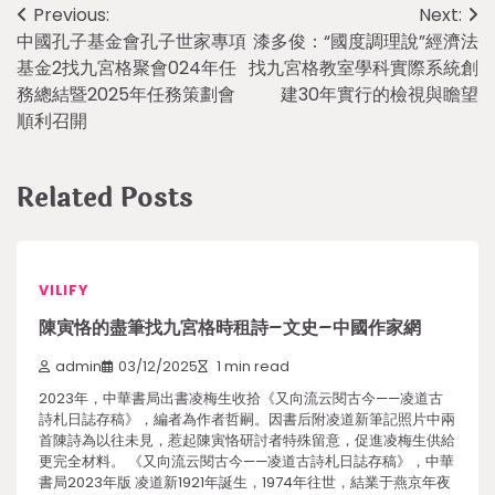
Post
Previous:
Next:
中國孔子基金會孔子世家專項
漆多俊：“國度調理說”經濟法
navigation
基金2找九宮格聚會024年任
找九宮格教室學科實際系統創
務總結暨2025年任務策劃會
建30年實行的檢視與瞻望
順利召開
Related Posts
VILIFY
陳寅恪的盡筆找九宮格時租詩–文史–中國作家網
admin
03/12/2025
1 min read
2023年，中華書局出書凌梅生收拾《又向流云閱古今——凌道古
詩札日誌存稿》，編者為作者哲嗣。因書后附凌道新筆記照片中兩
首陳詩為以往未見，惹起陳寅恪研討者特殊留意，促進凌梅生供給
更完全材料。 《又向流云閱古今——凌道古詩札日誌存稿》，中華
書局2023年版 凌道新1921年誕生，1974年往世，結業于燕京年夜