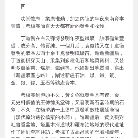
四
功崇惟志，業廣惟勤，加之內陸的年夜東南資本
豐盛，考核團簡直天天都有新的發明和收獲。
丁道衡在白云鄂博發明年夜型鐵礦，該礦儲量豐
盛，成分高、體質純。一個月后，袁復禮又在丁道衡
發明的礦區以西十余里處發明鐵礦苗。進進新疆后，
丁道衡橫穿天山，采集到多種化石和地質資料，又發
明多處油苗、煤炭、鐵礦等。他繪制出地質圖，寫出
《新疆礦產志略》，闡述新疆石油、煤、鐵、銅、
金、銀、錫、玉石等礦產資本。
考核團到包頭不久，黃文弼就發明具有遼、金、
元史料價值的王傅德風堂碑，又發明新石器時期的石
斧，不久，在額濟納一土堡中還發明數枚居延漢簡
（漢代原始邊役檔案的木簡）。進新疆后，黃文弼對
吐魯番盆地、塔里木河道域和羅布泊地域的現代遺址
作了周到查詢拜訪，考據了古高昌國的塋域和編年，