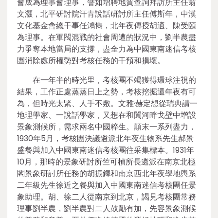
會成為理事會理事，譬如增聘地質查詢拜訪所主任翁
文灝，北平研討院汗青說話研討所主任傅斯年，中漢
文化基金會總干事任鴻雋，北年夜傳授胡適、陳受頤
為理事。在軍閥混戰的社會周遭的狀況中，劉半農盡
力爭奪本地當局的支撐，盡全力為中國東南迷信考核
團消除處所權勢對考核任務的干預和損壞。
在一年半的時光里，考核團不竭獲得環球注視的
結果，工作正處蒸蒸日上之勢，考核挖掘還年夜有可
為，但時光太緊、人手不敷。文雅·赫定想從瑞典請一
地理學家、一說話學家，又想在和闐河畔戈壁中增設
景象測候所，需求兩名中國粹生。顛末一系列盡力，
1930年5月，考核團決議遴派北年夜生物系先生郝景
盛餐與加入中國東南迷信考核團往采集標本。1931年
10月，那時的景象研討所竺可楨所長遴派在南京北極
閣景象研討所任務的胡振鐸和南京西北年夜學地輿系
二年級先生徐近之餐與加入中國東南迷信考核團任景
象助理。胡、徐二人從南京到北京，謁見考核團常務
理事劉半農，劉半農對二人鼓勵有加，先容景象測候