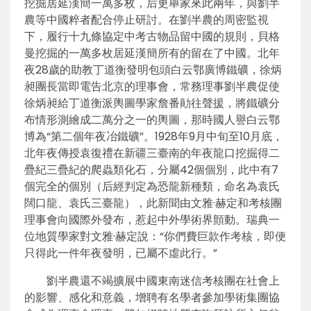
挖掘居延漢簡一萬多枚，后更舉家來此兩年，與劉半
農等中國粹者配合停止研討。在劉半農的周密監視
下，履行十九條協定中考古物品留中國的規則，貝格
曼挖掘的一萬多枚居延漢簡所有的留在了中國。北年
夜28歲的助教丁道衡發明包頭白云鄂廣博鐵礦，徐炳
昶團長當即電告北京的理事會，常務理事劉半農促使
徐炳昶給丁道衡派輿圖學家詹番勛往聲援，將鐵礦分
布情形測繪成二萬分之一的輿圖，那時國人譽白云鄂
博為“第二個年夜冶鐵礦”。1928年9月中旬至10月底，
北年夜傳授袁復禮在新疆三臺南的年夜龍口挖掘得二
疊紀三疊紀的爬蟲類化石，分屬42個個別，此中有7
個完全的個別（后經判定為恐龍新種類，命名為袁氏
闊口龍、袁氏三臺龍），此新聞由文雅·赫定和考核團
理事會向國際外發布，惹起中外學術界顫動。瑞典一
位地質學家對文雅·赫定說：“你們費巨款作考核，即便
只得此一件年夜發明，已屬不虛此行。”
劉半農還不竭擴展中國東南迷信考核團在社會上
的影響、感化和意義，增聘有名學者參加學術集團協