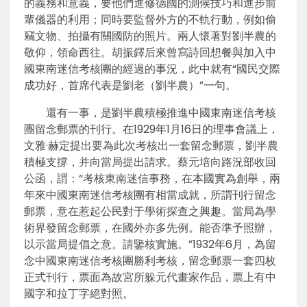
的義務和意義，要他們進修德國的測候技巧和進步前
輩儀器的利用；同時要監督外方的不軌行動，例如偷
竊文物、拍攝有關國防的照片。兩人懷著對劉半農的
敬仰，領命西往。胡振鐸后來曾寫詩回想餐與加入中
國東南迷信考核團的經過的事況，此中就有“國民交際
成功好，首席代表是劉老（劉半農）”一句。
還有一事，是劉半農積極推進中國東南迷信考核
團留念郵票的刊行。在1929年1月16日的理事會議上，
文雅·赫定提出要為此次考核出一套留念郵票，劉半農
積極支撐，并向當局提出請求。蔡元培向路況部收回
公函，謂：“考核東南迷信事務，在本國實為創舉，兩
年來中國東南迷信考核團有相當成就，所謂刊行留念
郵票，意在惹起公民對于學術探查之興趣。當局為學
術界發留念郵票，在國外亦多先例。能否準予照辦，
以示當局提倡之意。請鑒核實施。”1932年6月，為留
念中國東南迷信考核團勝利考核，留念郵票一套四枚
正式刊行，票面為故宮所躲元代畫家作品，票上有中
國字和拉丁字絕對照。