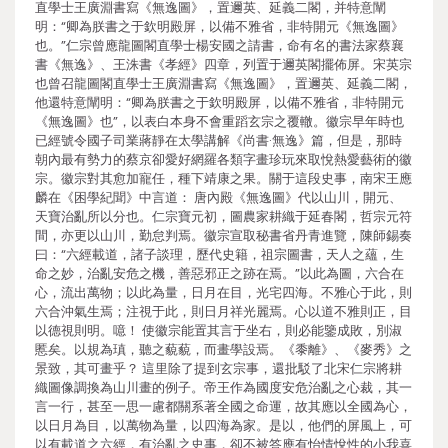
直學士王廣淵書寫《無逸圖》，置邇英、延義二閣，并特意闡
明：“卿為朕書之于欽明殿屏，以備不雅省，非特開元《無逸圖》
也。”仁宗曾應龍圖閣直學士楊安國之請書，命有名的書法家蔡襄
書《無逸》、王洙書《孝經》四章，列置于邇英閣擺佈屏。宋英宗
也曾召龍圖閣直學士王廣淵書寫《無逸圖》，置邇英、延義二閣，
他還特意闡明：“卿為朕書之于欽明殿屏，以備不雅省，非特開元
《無逸圖》也”，以表白本身不會重蹈玄宗之覆轍。徽宗早年時也
已經號令國子司業蔣靜在太學講解《尚書·無逸》篇，但是，那時
朝內最有勢力的蔡京卻愛好網羅各類字畫珍玩來取悅熱愛藝術的徽
宗。徽宗對其愈加寵任，種下靖康之果。關于這段史事，南宋王應
麟在《困學紀聞》中言道： 唐內殿《無逸圖》代以山川，開元、
天寶治亂所以分也。仁宗寶元初，圖農家耕織于延春閣，哲宗元符
間，亦更以山川，勤怠判焉。徽宗宣取秘書省丹青進覽，陳師錫奏
曰：“六經載道，諸子談理，歷代史籍，祖宗圖書，天人之蘊，生
命之妙，治亂安危之機，善惡邪正之跡在焉。”以此為圖，六合在
心，流出萬物；以此為量，日月在目，光宅四海。不雅心于此，則
六合沖氣生焉；注視于此，則日月祥光麗焉。心以道不雅則正，目
以德視則明。噫！ 使徽宗能置其言于坐右，則必能鑒成敗，別淑
慝矣。以規為瑱，聽之藐藐，而畫學設焉。《黍離》、《麥秀》之
景致，其可畫乎？ 這里除了提到玄宗事，還批駁了北宋仁宗將耕
織圖像調換為山川畫的例子。帝王作為國度安危治亂之心裁，其一
言一行，甚至一思一慮都關系著全國之命運，故其應以全國為心，
以日月為目，以萬物為量，以四海為家。是以，他們的屏風上，可
以有載道之六經，有治亂之史事，卻不被答應有怡情悅性的小我喜