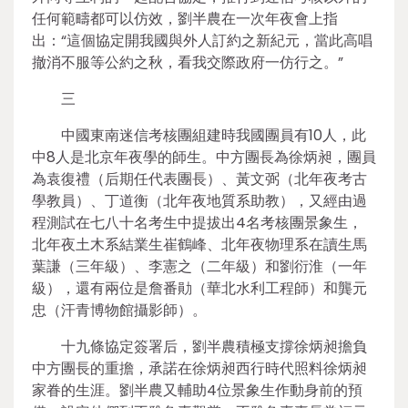
任何範疇都可以仿效，劉半農在一次年夜會上指
出：“這個協定開我國與外人訂約之新紀元，當此高唱
撤消不服等公約之秋，看我交際政府一仿行之。”
三
中國東南迷信考核團組建時我國團員有10人，此
中8人是北京年夜學的師生。中方團長為徐炳昶，團員
為袁復禮（后期任代表團長）、黃文弼（北年夜考古
學教員）、丁道衡（北年夜地質系助教），又經由過
程測試在七八十名考生中提拔出4名考核團景象生，
北年夜土木系結業生崔鶴峰、北年夜物理系在讀生馬
葉謙（三年級）、李憲之（二年級）和劉衍淮（一年
級），還有兩位是詹番勛（華北水利工程師）和龔元
忠（汗青博物館攝影師）。
十九條協定簽署后，劉半農積極支撐徐炳昶擔負
中方團長的重擔，承諾在徐炳昶西行時代照料徐炳昶
家眷的生涯。劉半農又輔助4位景象生作動身前的預