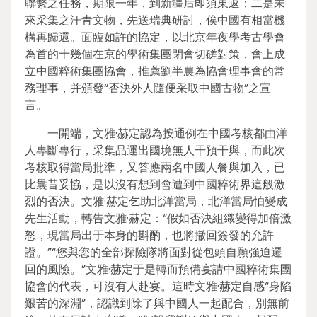
聯繫之任務，期限一年，到新疆后即須東返；二是未
來采集之汗青文物，先送瑞典研討，俟中國有相當機
構再歸還。面臨如許的協定，以北京年夜學考古學會
為首的十幾個在京的學術集團閉會切磋對策，會上成
立中國粹術集團協會，推薦劉半農為協會理事會的常
務理事，并頒發“否決外人隨便采取中國古物”之宣
言。
一開端，文雅·赫定認為按通例在中國考核都由洋
人專斷專行，采集品運出國境無人干預干與，而此次
考核取得當局批準，又答應兩名中國人餐與加入，已
比曩昔妥協，是以沒有想到會遭到中國粹術界這般激
烈的否決。文雅·赫定乞助北洋當局，北洋當局怕變成
先生活動，轉告文雅·赫定：“假如否決組織變得加倍激
怒，現當局出于本身的斟酌，也將撤回簽發的允許
證。”“您與您的全部探險隊將面對從包頭自願強迫遷
回的風險。”文雅·赫定于是轉而預備宴請中國粹術集團
協會的代表，可沒有人赴宴。這時文雅·赫定自感“身陷
艱苦的深淵”，認識到除了與中國人一起配合，別無前