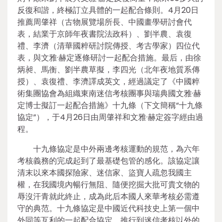
反復和諧，終極訂立具體的一起配合條則。4月20日
推薦周肇祥（古物展覽場所長、中國畫學研討會代
表，結業于京師年夜書院法政科）、劉半農、袁復
禮、李濟（清華國粹研討院傳授、考古學家）四位代
表，與文雅·赫定逐條研討一起配合措施。最后，由徐
炳昶、馬衡、劉半農草擬，李四光（北年夜地質系傳
授）、袁復禮、李濟譯成英文，經過議定了《中國粹
術集團協會為組織東南迷信考核團事與瑞典國文雅·赫
定博士擬訂一起配合措施》十九條（下文簡稱“十九條
協定”），于4月26日由周肇祥和文雅·赫定簽字經由過
程。
十九條協定是中外兩邊考核運動的規范，為六年
考核義務的完成起到了最基礎包管的感化。該協定讓
清末以來本國探險家、迷信家、盜寶人疏忽我國主
權，在我國境內暢行無阻、隨便挖掘大批可貴文物的
辱沒汗青就此終止，成為此后本國人來華考核必需遵
守的典范。十九條協定是中國近代科技史上第一個中
外同等互利的一起配合協定，推行到迷信考核以外的