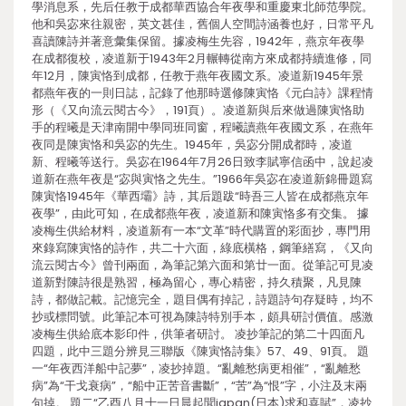
學消息系，先后任教于成都華西協合年夜學和重慶東北師范學院。
他和吳宓來往親密，英文甚佳，舊個人空間詩涵養也好，日常平凡
喜讀陳詩并著意彙集保留。據凌梅生先容，1942年，燕京年夜學
在成都復校，凌道新于1943年2月輾轉從南方來成都持續進修，同
年12月，陳寅恪到成都，任教于燕年夜國文系。凌道新1945年景
都燕年夜的一則日誌，記錄了他那時選修陳寅恪《元白詩》課程情
形（《又向流云閱古今》，191頁）。凌道新與后來做過陳寅恪助
手的程曦是天津南開中學同班同窗，程曦讀燕年夜國文系，在燕年
夜同是陳寅恪和吳宓的先生。1945年，吳宓分開成都時，凌道
新、程曦等送行。吳宓在1964年7月26日致李賦寧信函中，說起凌
道新在燕年夜是“宓與寅恪之先生。”1966年吳宓在凌道新錦冊題寫
陳寅恪1945年《華西壩》詩，其后題跋“時吾三人皆在成都燕京年
夜學”，由此可知，在成都燕年夜，凌道新和陳寅恪多有交集。 據
凌梅生供給材料，凌道新有一本“文革”時代購置的彩面抄，專門用
來錄寫陳寅恪的詩作，共二十六面，綠底橫格，鋼筆繕寫，《又向
流云閱古今》曾刊兩面，為筆記第六面和第廿一面。從筆記可見凌
道新對陳詩很是熟習，極為留心，專心精密，持久積聚，凡見陳
詩，都做記載。記憶完全，題目偶有掉記，詩題詩句存疑時，均不
抄或標問號。此筆記本可視為陳詩特別手本，頗具研討價值。感激
凌梅生供給底本影印件，供筆者研討。 凌抄筆記的第二十四面凡
四題，此中三題分辨見三聯版《陳寅恪詩集》57、49、91頁。 題
一“年夜西洋船中記夢”，凌抄掉題。“亂離愁病更相催”，“亂離愁
病”為“干戈衰病”，“船中正苦音書斷”，“苦”為“恨”字，小注及末兩
句掉。 題二“乙酉八月十一日晨起聞japan(日本)求和喜賦”，凌抄