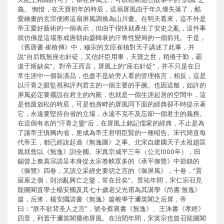
義。 惋惜，在天寶初年的時辰，這扇屏風由于年久壞失落了，酷
愛繪畫的玄宗便將這扇屏風調換為山川畫。在明天看來，這不外是
帝王愛好藝術的一個表示，但由于很快就產生了安史之亂，這件事
就仿佛是這場形成唐朝由盛轉衰的汗青性變局的一個前兆。于是，
《舊唐書·崔植傳》中，穆宗的文臣崔植對天子講述了此事，并
說“自后既無座右針砭，又信奸臣用事，天寶之世，稍倦于勤，霸
道于斯缺矣”。對帝王而言，屏風上的“座右針砭”，并不只是在日
常生涯中一個裝潢品，也盡不是給旁人看的管理格言，相反，這是
以汗青之眼監視和評判君主的一個主要的手腕。也因這般，如許的
屏風必定要擺設在君主的內殿，也就是一個生涯起居的空間中，這
是他最放松的時辰，可是他身畔的屏風同下面的經典卻不時提示著
它，永遠要堅持自省的立場，永遠不克不及忘卻一個君主的義務。
在這個有名的“汗青之鑒”后，在屏風上銘記儒家的經典，不止是為
了讓帝王慎獨內省，更成為帝王君明臣賢的一種昭告。宋代簡直每
代帝王，都已經說起過《無逸圖》之事。北宋自建國天子太祖趙匡
胤就曾以《無逸》訓全國。宋真宗咸平三年（公元1000年），田
錫曾上奏真宗請呈本身從太宗卷帙眾多的《承平御覽》中節錄的
《御覽》四卷，又請立采經史要切之言的《御屏風》，十卷，“置
扆座之側，則治亂興亡之鑒，常在目矣”。景祐年間，宋仁宗召見
龍圖閣直學士楊安國及其七十歲老父光甫為其講學《尚書·無逸》
篇，后來，楊安國請書《無逸》篇教學于邇英閣之后屏，帝
曰：“朕不欲背圣人之言”，號令蔡襄書《無逸》、王洙書《孝經》
四章，列置于邇英閣擺佈屏風。在治閏年間，宋英宗也曾召龍圖閣