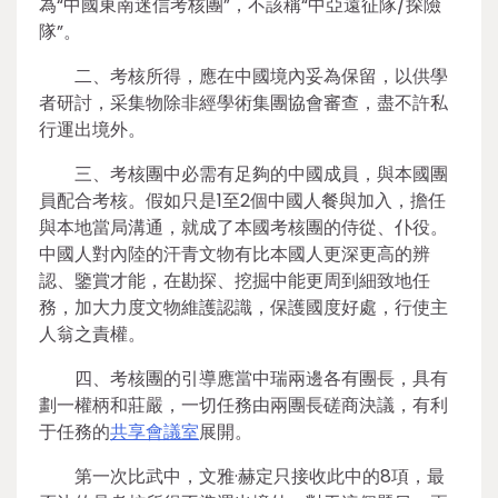
為“中國東南迷信考核團”，不該稱“中亞遠征隊/探險
隊”。
二、考核所得，應在中國境內妥為保留，以供學
者研討，采集物除非經學術集團協會審查，盡不許私
行運出境外。
三、考核團中必需有足夠的中國成員，與本國團
員配合考核。假如只是1至2個中國人餐與加入，擔任
與本地當局溝通，就成了本國考核團的侍從、仆役。
中國人對內陸的汗青文物有比本國人更深更高的辨
認、鑒賞才能，在勘探、挖掘中能更周到細致地任
務，加大力度文物維護認識，保護國度好處，行使主
人翁之責權。
四、考核團的引導應當中瑞兩邊各有團長，具有
劃一權柄和莊嚴，一切任務由兩團長磋商決議，有利
于任務的
共享會議室
展開。
第一次比武中，文雅·赫定只接收此中的8項，最