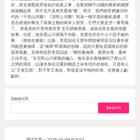
好，甚至連觀賞景致如許純真之事，也要與關乎治國的農家耕織聯
絡接觸起來，而不克不及將其看做“畫”。明天，我們經常將徽宗時
代的《千里山河圖》《清明上河圖》視為一種可貴的藝術遺產，可
是在經過的事況了靖康之難的南宋人那里，它們大要是另一番寄義
了。 屏風里的不受拘束世界 玄宗調換屏風，成為后世史家的借鑒
故事。但是，他安置山川屏風于內殿，其實也并非什么十惡不赦的
事。《唐朝名畫錄》記錄，李思訓在天寶年間曾被明皇召往畫年夜
同殿壁兼掩障，這“掩障”即屏風的別稱，說的大要恰是調換后的那
面屏風畫。后來明皇對李思訓說：“卿所畫掩障，夜聞水聲，通神
之佳手也。”玄宗對山川屏風的偏心，無非是在夜晚聽到了那山川
之間的濁音，以讓本身在沉重的國是之余有些許的放松。只是前人
云“王者忘我”，對于帝王來說，即使是這半晌的松弛，也會被人齟
齬的。…
Search
Search
測試文章 – 2025-12-09 10:11:03