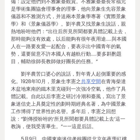
備：設定他們到不雅象臺觀賞。不雅象臺臺長常福元
是學術集團協會理事會的理事，他向景象生先容景象
儀器和不雅測方式，并送兩本景象學專著《實際景象
學》和《景象儀器學》。劉半農又找景象生說話，親
熱地吩咐他們：“出往后所見所聞都要具體記載上去，
那時能夠沒有效處，以后能夠有很年夜用途……與本國
人在一路要友愛一起配合，要表示出中國青年的氣
勢，還要留意不許本國人有越軌行動……要多斟酌題
目，輔助徐師長教師做好團長的任務。”
劉半農苦口婆心的說話，對年青人起側重要的感
化。1928年10月，景象生李憲之
共享空間
在青海柴達
木盆地東南的鐵木里克碰到一次強冷空氣，他作了具
體記載。自此以后李憲之研討冷潮和臺風，寫出了景
象迷信史上具奠定性的劃時期經典名著，為中國景象
工作博得了世界性的名譽。多年后，李憲之回想
說：“劉傳授吩咐的‘所見所聞都要具體記載上去’這一
教誨，使我受害畢生。”——這是后話。
5月9日，中國東南迷信考核團從北京年夜學紅樓