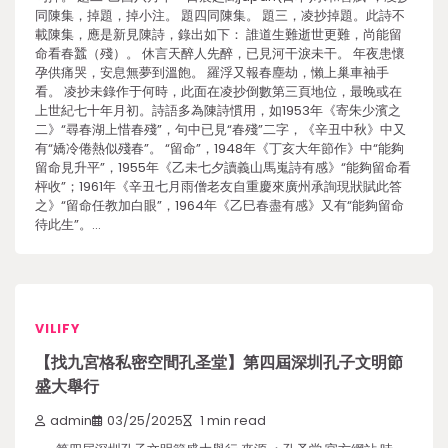
同陳集，掉題，掉小注。 題四同陳集。 題三，凌抄掉題。此詩不
載陳集，應是新見陳詩，錄出如下： 誰道生難逝世更難，尚能留
命看春蠶（殘）。 休言天醉人先醉，已見河干淚未干。 年夜患懷
孕供痛哭，安息無夢到溫飽。 羅浮又報春塵劫，懶上巢車袖手
看。 凌抄未錄作于何時，此面在凌抄倒數第三頁地位，最晚或在
上世紀七十年月初。詩語多為陳詩慣用，如1953年《寄朱少濱之
二》“尋春湖上惜春殘”，句中已見“春殘”二字，《辛丑中秋》中又
有“嬌冷倦熱似殘春”。 “留命”，1948年《丁亥大年節作》中“能夠
留命見升平”，1955年《乙未七夕讀義山馬嵬詩有感》“能夠留命看
枰收”；1961年《辛丑七月雨僧老友自重慶來廣州承詢現狀賦此答
之》“留命任教加白眼”，1964年《乙巳春盡有感》又有“能夠留命
待此生”。…
VILIFY
【找九宮格私密空間孔圣堂】第四屆深圳孔子文明節
盛大舉行
admin
03/25/2025
1 min read