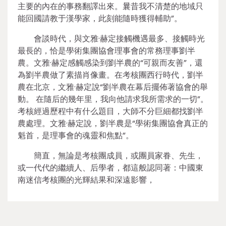
主要的內在的事務翻譯出來。曩昔我不清楚的地域只
能回國請教于漢學家，此刻能隨時獲得輔助”。
會談時代，與文雅·赫定接觸機遇最多、接觸時光
最長的，恰是學術集團協會理事會的常務理事劉半
農。文雅·赫定感觸感染到劉半農的“可親而友善”，還
為劉半農做了素描肖像畫。在考核團西行時代，劉半
農在北京，文雅·赫定說“劉半農在幕后擺佈著協會的舉
動。 在隨后的幾年里，我向他請求我所需求的一切”。
考核經過歷程中有什么題目，大師不分巨細都找劉半
農處理。文雅·赫定說，劉半農是“學術集團協會真正的
魁首，是理事會的魂靈和焦點”。
簡直，無論是考核團成員，或團員家眷、先生，
或一代代的繼續人、后學者，都這般認同著：中國東
南迷信考核團的光輝結果和深遠影響，