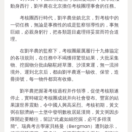
動身西行，劉半農在北京擔任考核團理事會的任務。
考核團西行時代，劉半農坐鎮北京，對考核中的
一切任務，無論是事務性的或是監察領導性的，事無
巨細，必親身躬行，把各類題目處理得妥當而符合道
理。
在劉半農的監察下，考核團嚴厲履行十九條協定
的各項規則，在任務中不竭獲得驚世結果，大批采集
物、挖掘物分批由駱駝經草灘、沙漠東運，無一流掉
境外。運到北京后，都由劉半農逐一驗收、保管，造
冊掛號，每一物件都寫有收條。
劉半農把握著考核過程并作領導，促使考核順遂
停止，實時確定考核團成就并向社會發布。豐富的結
果讓世界震動，令中國人興高采烈。考核初期，黃文
弼在額濟納一土堡中發明數枚居延漢簡，黃文弼因步
隊開赴要離往，留話“此處如細挖掘，必可多得漢
簡”。瑞典考古學家貝格曼（Bergman）遭到啟示，