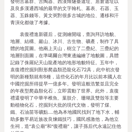
發明古墓群、古陶器、西漢烽燧臺遺址、居倉遺址以
及良多漢通西域的最早的文字翰札、墓表、石器、玉
器、五銖錢等。黃文弼對很多古城的地位、遷移和汗
青演化都做了考據。
袁復禮進新疆后，從測繪開端，查詢拜訪地貌、
地層、結構、巖山、冰川、古生物、礦產，制作了具
體的地質圖。他兩上天山，樹立了二疊紀、三疊紀的
地層剖面圖，在準噶爾台灣東邊編繪了地貌圖，具體
記錄了侏羅紀天山龍產地的地形地貌特征。五年中，
袁復禮挖掘到獸形爬蟲類恐龍化石72具，此中初次發
明的新種類就有8種，這些化石的年月比以前本國人在
中國挖掘所得提早一億多年。發明這般浩繁並且完全
的年夜型爬蟲類化石，立即震動了世界。此外，袁復
禮還發明了中華半椎魚、葉肢介、珊瑚及雙殼等主要
動植物化石，挖掘到大批的現代文物，發明了煤、
鐵、石油苗等礦點……他為本地國民找到了地下水，輔
助多數平易近族改良煉鐵技巧，國民感激他，為他立
生祠，造“袁公廟”和“復禮廟”，讓子孫后代永遠記住他