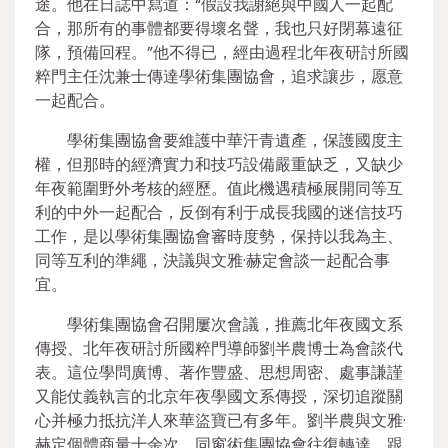
途。他在日誌中寫道：“假設我謝絕與中國人一起配
合，那所有的事體都要得壞名聲，我也只好閉幕遠征
隊，預備回程。”他不得已，經由過程北年夜研討所國
粹門主任沈兼士傳達學術集團協會，追求讓步，愿意
一起配合。
學術集團協會要維護中華汗青遺產，保護國度主
權，但那時的經濟實力和技巧設備嚴重缺乏，又缺少
年夜範圍野外考核的經歷。值此機遇積極展開同等互
利的中外一起配合，反倒有利于成長我國的迷信技巧
工作，是以學術集團協會審時度勢，保持以我為主、
同等互利的準繩，決議與文雅·赫定會談一起配合事
宜。
學術集團協會召開屢次會議，推薦北年夜國文系
傳授、北年夜研討所國粹門導師劉半農博士為會談代
表。這位學問廣博、著作豐盛、思想周密、處事謙謹
又能仗義執言的北京年夜學國文系傳授，深切追蹤關
心并極力抵抗洋人來華盜寶已有多年。劉半農與文雅·
赫定個體商量十余次，同窗術集團協會往復轉達。跟