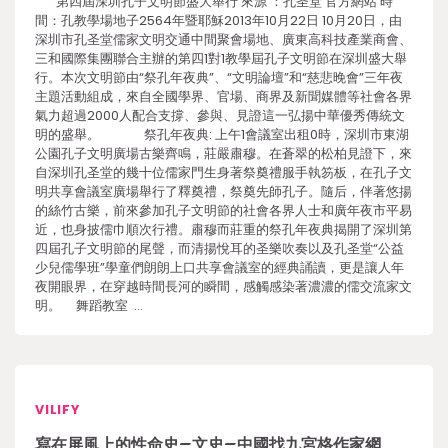
第四屆深圳孔子文明節盛大舉行 來源 ：孔圣堂 官方網站 時
間：孔教學場地子2564年暨耶穌2013年10月22日 10月20日，由
深圳市孔圣堂儒家文明交通中間聚會場地、廣東高科技產業商會、
三和國際集團聯合主辦的第四1對1教學屆孔子文明節在深圳盛大舉
行。本次文明節由“祭孔年夜典”、“文明論壇”和“慈悲晚會”三年夜
主題活動組成，來自全國學界、官場、商界及新聞媒體等社會各界
氣力超過2000人配合支撐、參與、見證這一弘揚中華優秀傳統文
明的盛舉。 祭孔年夜典: 上午1會議室出租0時，深圳市東湖
公園孔子文明廣場古樂齊鳴，莊嚴肅穆。在蒼翠的松柏見證下，來
自深圳孔圣堂的幾十位儒家門生身著祭奠禮服手執笏板，在孔子文
明共享會議室廣場舉行了釋奠禮，祭奠先師孔子。隨后，伴著悠揚
的絲竹古樂，前來參加孔子文明節的社會各界人士和廣年夜市平易
近，也身披儒巾順次行禮。肅穆而莊重的祭孔年夜典揭開了深圳第
四屆孔子文明節的尾聲，而清揚悅耳的圣樂吹奏以及孔圣堂“公益
少兒儒學班”學童們朗朗上口共享會議室的經典誦讀，更是讓人年
夜開眼界，在穿越時間長河的瞬間，感觸感染著濃濃的儒交流家文
明。 舞蹈教室 …
VILIFY
寫在屏風上的性命史–文史–中國找九宮格作家網