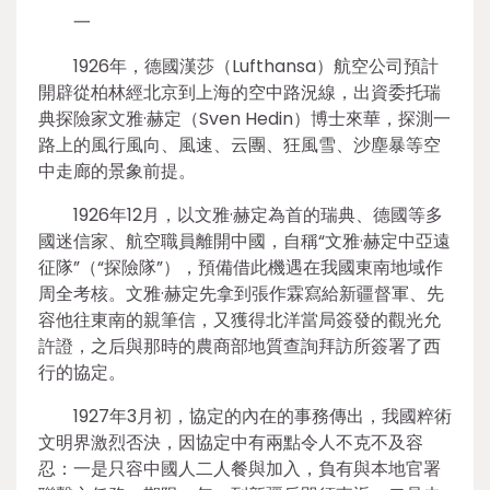
一
1926年，德國漢莎（Lufthansa）航空公司預計
開辟從柏林經北京到上海的空中路況線，出資委托瑞
典探險家文雅·赫定（Sven Hedin）博士來華，探測一
路上的風行風向、風速、云團、狂風雪、沙塵暴等空
中走廊的景象前提。
1926年12月，以文雅·赫定為首的瑞典、德國等多
國迷信家、航空職員離開中國，自稱“文雅·赫定中亞遠
征隊”（“探險隊”），預備借此機遇在我國東南地域作
周全考核。文雅·赫定先拿到張作霖寫給新疆督軍、先
容他往東南的親筆信，又獲得北洋當局簽發的觀光允
許證，之后與那時的農商部地質查詢拜訪所簽署了西
行的協定。
1927年3月初，協定的內在的事務傳出，我國粹術
文明界激烈否決，因協定中有兩點令人不克不及容
忍：一是只容中國人二人餐與加入，負有與本地官署