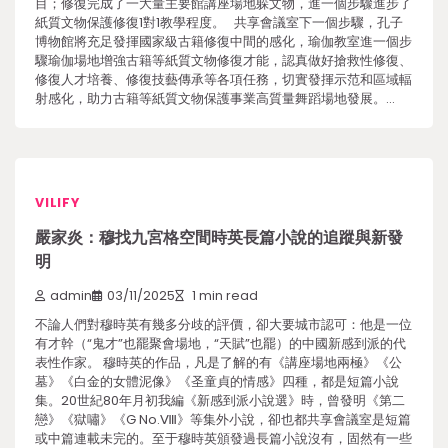
目；修復完成了一大量主要館講座場地躲文物，進一個步驟進步了
紙質文物保護修復1對1教學程度。 共享會議室下一個步驟，孔子
博物館將充足發揮國家級古籍修復中間的感化，瑜伽教室進一個步
驟瑜伽場地增強古籍等紙質文物修復才能，認真做好搶救性修復、
修復人才培養、修復技藝傳承等各項任務，切實發揮示范和區域輻
射感化，助力古籍等紙質文物保護事業高質量舞蹈場地發展。…
VILIFY
嚴家炎：穆找九宮格空間時英長篇小說的追蹤與新發
明
admin
03/11/2025
1 min read
不論人們對穆時英有幾多分歧的評價，卻大要城市認可：他是一位
有才幹（“鬼才”也罷聚會場地，“天賦”也罷）的中國新感到派的代
表性作家。 穆時英的作品，凡是了解的有《講座場地兩極》《公
墓》《白金的女體泥像》《圣童貞的情感》四種，都是短篇小說
集。20世紀80年月初我編《新感到派小說選》時，曾發明《第二
戀》《獄嘯》《G No.Ⅷ》等集外小說，卻也都共享會議室是短篇
或中篇連載未完的。至于穆時英頒發過長篇小說沒有，固然有一些