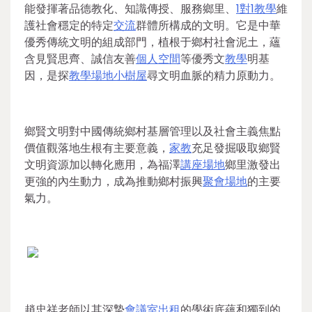
能發揮著品德教化、知識傳授、服務鄉里、
1對1教學
維
護社會穩定的特定
交流
群體所構成的文明。它是中華
優秀傳統文明的組成部門，植根于鄉村社會泥土，蘊
含見賢思齊、誠信友善
個人空間
等優秀文
教學
明基
因，是探
教學場地
小樹屋
尋文明血脈的精力原動力。
鄉賢文明對中國傳統鄉村基層管理以及社會主義焦點
價值觀落地生根有主要意義，
家教
充足發掘吸取鄉賢
文明資源加以轉化應用，為福澤
講座場地
鄉里激發出
更強的內生動力，成為推動鄉村振興
聚會場地
的主要
氣力。
趙忠祥老師以其深摯
會議室出租
的學術底蘊和獨到的