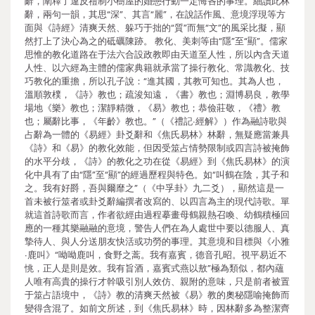
辭，闡釋了違反禮制小樹屋的婚戀行動一定悔吝的事理。細讀此林
辭，兩句一韻，其思“深”、其言“麗”，在說話作風、意境浮現等方
面與《詩經》清爽天然、躲巧于拙的“質”而無“文”的風采比擬，顯
然打上了決心為之的砥礪陳跡。 教化、美刺等由“隱”至“顯”。儒家
思惟的教化道路在于法六合設政教即由天道至人性，所以內含天道
人性、以六經為主體的儒家典籍就承當了操行教化、常識教化、技
巧教化的重擔，所以孔子說：“進其國，其教可知也。其為人也，
溫順敦樸，《詩》教也；疏浚知遠，《書》教也；淵博易良，教學
場地《樂》教也；潔靜精微，《易》教也；恭儉莊敬，《禮》教
也；屬辭比事，《年齡》教也。”（《禮記∙經解》）作為融詩歌與
占辭為一體的《易經》卦爻辭和《焦氏易林》林辭，無疑應當兼具
《詩》和《易》的教化效能，但因受筮占情勢限制或四言詩被掩飾
的水平分歧，《詩》的教化之功在從《易經》到《焦氏易林》的演
化中具有了由“隱”至“顯”的經過歷程與特色。如“叫鶴在陰，其子和
之。我有好爵，吾與爾靡之”（《中孚卦》九二爻），顯然這是一
首未被行筮者或卦爻辭編撰者改寫的、以四言為主的現代詩歌。單
就這首詩歌而言，作者欲經由過程摹畫母鶴親熱召喚、幼鶴積極回
應的一種其樂融融的意境，警告人們在為人處世中要以德服人、真
摯待人、與人分送朋友快活或功勞的事理。其意境和目標與《小雅
∙鹿叫》“呦呦鹿叫，食野之蒿。我有嘉賓，德音孔昭。視平易近不
恌，正人是則是效。我有旨酒，嘉賓式燕以敖”極為類似，都內蘊
人唯有高貴的操行才幹吸引別人效仿、親附的意味，只是前者被置
于筮占語境中，《詩》教的清爽天然被《易》教的奧秘隱喻掩飾而
變得含混了。如前文所述，到《焦氏易林》時，因林辭多為整潔齊