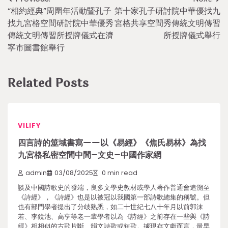
Post
“相約經典”周圍年活動暨孔子
第十家孔子研討院中華優找九
navigation
找九宮格空間研討院中華優秀
宮格共享空間秀傳統文明傳習
傳統文明傳習所授牌儀式在濟
所授牌儀式舉行
寧市圖書館舉行
Related Posts
VILIFY
四言詩的筮域書寫——以《易經》《焦氏易林》為找
九宮格私密空間中間–文史–中國作家網
admin
03/08/2025
0 min read
談及中國詩歌史的發端，良多文學史教材或學人著作普通會追溯至
《詩經》，《詩經》也是以被冠以我國第一部詩歌總集的稱號。但
也有部門學者提出了分歧熟悉，如二十世紀七八十年月以前郭沫
若、李鏡池、高亨等老一輩學者以為《詩經》之前存在一些與《詩
經》相相似的古歌片斷、韻文詩歌或短歌。據現存文獻而言，最早