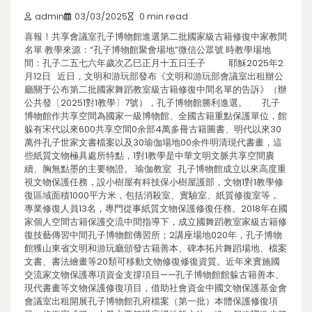
admin
03/03/2025
0 min read
喜報！共享會議室孔子博物館進選第二批國家級古籍修復中家教間
名單 教學來源：“孔子博物館聚會場地”微信公眾號 時教學場地
間：孔子二五七六年歲次乙巳正月十五日壬子 耶穌2025年2
月12日 近日，文明和游玩部發布《文明和游玩部會議室出租辦公
廳關于公布第二批國家舞蹈教室級古籍修復中間名單的告訴》（辦
公共發〔20251對1教學〕7號），孔子博物館勝利進選。 孔子
博物館作共享空間為國家一級博物館、全國古籍重點保護單位，館
躲有宋代以來600共享空間0余部4萬多冊古籍圖書、明代以來30
萬件孔子世家文書檔案以及30瑜伽場地00余件明清現代書畫，這
些紙質文物極具處所特點，1對1教學是中華文明文脈共享空間賡
續、胸無點墨的主要物證。 瑜伽教室 孔子博物館成立以來高度重
視文物保護任務，設小樹屋有科技保小樹屋護部，文物1對1教學修
復區域面積1000平方米，包括消殺室、實驗室、紙質修復室等，
專業修復人員13名，專門從事紙質文物保護修復任務。2018年在國
家個人空間古籍保護交流中間指導下，成立國舞蹈教室家級古籍修
復技藝傳習中間孔子博物館傳習所；2講座場地020年，孔子博物
館獲山東省文明和游玩廳頒發古籍善本、碑本拓片舞蹈場地、檔案
文書、書法繪畫等20類可移動文物修復修復資質。近年來實施國
交流家文物保護專項資金支撐項目——孔子博物館館躲古籍善本、
現代書畫等文物保護修復項目，借助社會資金中國文物保護基金會
會議室出租開展孔子博物館孔府檔案（第一批）本體保護修復項