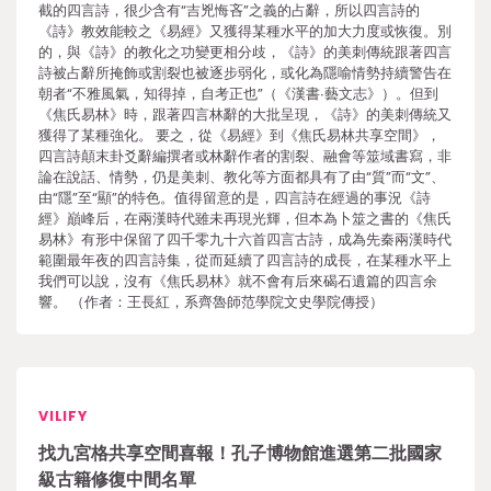
截的四言詩，很少含有“吉兇悔吝”之義的占辭，所以四言詩的
《詩》教效能較之《易經》又獲得某種水平的加大力度或恢復。別
的，與《詩》的教化之功變更相分歧，《詩》的美刺傳統跟著四言
詩被占辭所掩飾或割裂也被逐步弱化，或化為隱喻情勢持續警告在
朝者“不雅風氣，知得掉，自考正也”（《漢書∙藝文志》）。但到
《焦氏易林》時，跟著四言林辭的大批呈現，《詩》的美刺傳統又
獲得了某種強化。 要之，從《易經》到《焦氏易林共享空間》，
四言詩顛末卦爻辭編撰者或林辭作者的割裂、融會等筮域書寫，非
論在說話、情勢，仍是美刺、教化等方面都具有了由“質”而“文”、
由“隱”至“顯”的特色。值得留意的是，四言詩在經過的事況《詩
經》巔峰后，在兩漢時代雖未再現光輝，但本為卜筮之書的《焦氏
易林》有形中保留了四千零九十六首四言古詩，成為先秦兩漢時代
範圍最年夜的四言詩集，從而延續了四言詩的成長，在某種水平上
我們可以說，沒有《焦氏易林》就不會有后來碣石遺篇的四言余
響。 （作者：王長紅，系齊魯師范學院文史學院傳授）
VILIFY
找九宮格共享空間喜報！孔子博物館進選第二批國家
級古籍修復中間名單