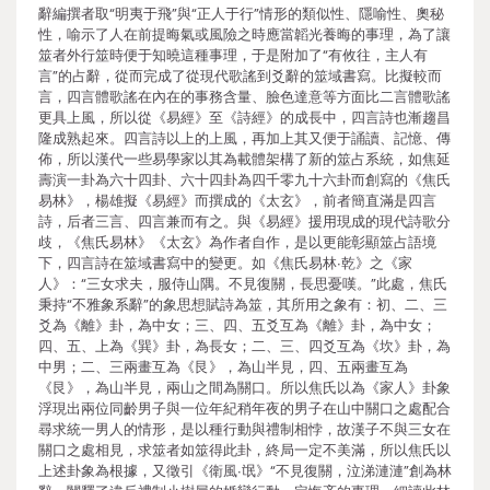
辭編撰者取“明夷于飛”與“正人于行”情形的類似性、隱喻性、奧秘
性，喻示了人在前提晦氣或風險之時應當韜光養晦的事理，為了讓
筮者外行筮時便于知曉這種事理，于是附加了“有攸往，主人有
言”的占辭，從而完成了從現代歌謠到爻辭的筮域書寫。比擬較而
言，四言體歌謠在內在的事務含量、臉色達意等方面比二言體歌謠
更具上風，所以從《易經》至《詩經》的成長中，四言詩也漸趨昌
隆成熟起來。四言詩以上的上風，再加上其又便于誦讀、記憶、傳
佈，所以漢代一些易學家以其為載體架構了新的筮占系統，如焦延
壽演一卦為六十四卦、六十四卦為四千零九十六卦而創寫的《焦氏
易林》，楊雄擬《易經》而撰成的《太玄》，前者簡直滿是四言
詩，后者三言、四言兼而有之。與《易經》援用現成的現代詩歌分
歧，《焦氏易林》《太玄》為作者自作，是以更能彰顯筮占語境
下，四言詩在筮域書寫中的變更。如《焦氏易林∙乾》之《家
人》：“三女求夫，服侍山隅。不見復關，長思憂嘆。”此處，焦氏
秉持“不雅象系辭”的象思想賦詩為筮，其所用之象有：初、二、三
爻為《離》卦，為中女；三、四、五爻互為《離》卦，為中女；
四、五、上為《巽》卦，為長女；二、三、四爻互為《坎》卦，為
中男；二、三兩畫互為《艮》，為山半見，四、五兩畫互為
《艮》，為山半見，兩山之間為關口。所以焦氏以為《家人》卦象
浮現出兩位同齡男子與一位年紀稍年夜的男子在山中關口之處配合
尋求統一男人的情形，是以種行動與禮制相悖，故漢子不與三女在
關口之處相見，求筮者如筮得此卦，終局一定不美滿，所以焦氏以
上述卦象為根據，又徵引《衛風∙氓》“不見復關，泣涕漣漣”創為林