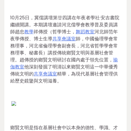
10月25日，冀儒講壇第廿四講在年夜者學社·安吉書院
繼續開講。本期講壇邀請河北儒學會教導普及委員講
師趙忠
教學
祥傳授（哲學博士，
舞蹈教室
河北師范年
夜學傳授、博士生導
共享會議室
師，中國倫理學會常
務理事，河北省倫理學會副會長，河北省哲學學會常
務理事、秘書長）講授傳統鄉賢文明與基層社會管
理。趙傳授的鄉賢文明研討在國內處于領先位置，
瑜
伽教室
他深刻發掘了明清以來鄉賢文明這一中華優秀
傳統文明的
共享會議室
精華，為現代基層社會管理供
給歷史鏡鑒與文明滋養。
鄉賢文明是指在基層社會中以本身的德性、學識、才