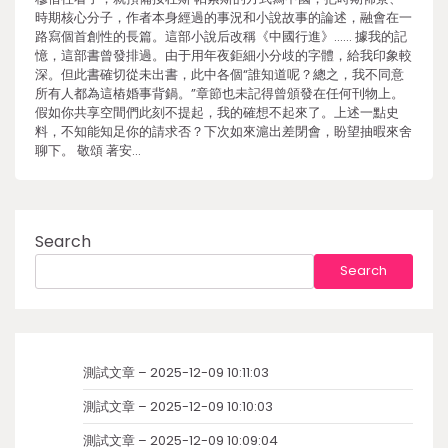
時期核心分子，作者本身經過的事況和小說故事的論述，融會在一
路寫個首創性的長篇。這部小說后改稱《中國行進》…… 據我的記
憶，這部書曾發排過。由于用年夜鉅細小分歧的字體，給我印象較
深。但此書確切從未出書，此中各個“誰知道呢？總之，我不同意
所有人都為這樁婚事背鍋。”章節也未記得曾頒發在任何刊物上。
假如你共享空間們此刻不提起，我的確想不起來了。上述一點史
料，不知能知足你的請求否？下次如來滬出差閉會，盼望抽暇來舍
聊下。 敬頌 著安…
Search
Search
測試文章 – 2025-12-09 10:11:03
測試文章 – 2025-12-09 10:10:03
測試文章 – 2025-12-09 10:09:04