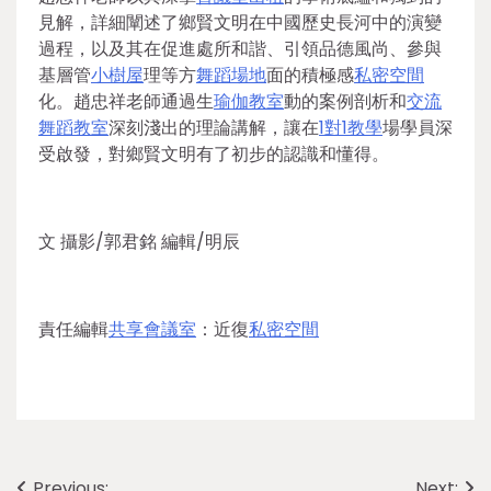
見解，詳細闡述了鄉賢文明在中國歷史長河中的演變
過程，以及其在促進處所和諧、引領品德風尚、參與
基層管
小樹屋
理等方
舞蹈場地
面的積極感
私密空間
化。趙忠祥老師通過生
瑜伽教室
動的案例剖析和
交流
舞蹈教室
深刻淺出的理論講解，讓在
1對1教學
場學員深
受啟發，對鄉賢文明有了初步的認識和懂得。
文 攝影/郭君銘 編輯/明辰
責任編輯
共享會議室
：近復
私密空間
Previous:
Next: