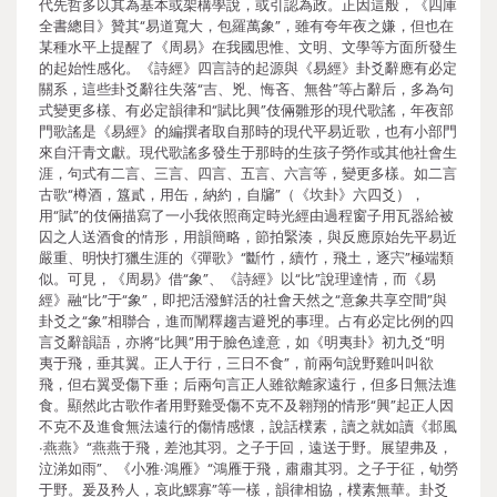
代先哲多以其為基本或架構學說，或引認為政。正因這般，《四庫
全書總目》贊其“易道寬大，包羅萬象”，雖有夸年夜之嫌，但也在
某種水平上提醒了《周易》在我國思惟、文明、文學等方面所發生
的起始性感化。《詩經》四言詩的起源與《易經》卦爻辭應有必定
關系，這些卦爻辭往失落“吉、兇、悔吝、無咎”等占辭后，多為句
式變更多樣、有必定韻律和“賦比興”伎倆雛形的現代歌謠，年夜部
門歌謠是《易經》的編撰者取自那時的現代平易近歌，也有小部門
來自汗青文獻。現代歌謠多發生于那時的生孩子勞作或其他社會生
涯，句式有二言、三言、四言、五言、六言等，變更多樣。如二言
古歌“樽酒，簋貳，用缶，納約，自牖”（《坎卦》六四爻），
用“賦”的伎倆描寫了一小我依照商定時光經由過程窗子用瓦器給被
囚之人送酒食的情形，用韻簡略，節拍緊湊，與反應原始先平易近
嚴重、明快打獵生涯的《彈歌》“斷竹，續竹，飛土，逐宍”極端類
似。可見，《周易》借“象”、《詩經》以“比”說理達情，而《易
經》融“比”于“象”，即把活潑鮮活的社會天然之“意象共享空間”與
卦爻之“象”相聯合，進而闡釋趨吉避兇的事理。占有必定比例的四
言爻辭韻語，亦將“比興”用于臉色達意，如《明夷卦》初九爻“明
夷于飛，垂其翼。正人于行，三日不食”，前兩句說野雞叫叫欲
飛，但右翼受傷下垂；后兩句言正人雖欲離家遠行，但多日無法進
食。顯然此古歌作者用野雞受傷不克不及翱翔的情形“興”起正人因
不克不及進食無法遠行的傷情感懷，說話樸素，讀之就如讀《邶風
∙燕燕》“燕燕于飛，差池其羽。之子于回，遠送于野。展望弗及，
泣涕如雨”、《小雅∙鴻雁》“鴻雁于飛，肅肅其羽。之子于征，劬勞
于野。爰及矜人，哀此鰥寡”等一樣，韻律相協，樸素無華。卦爻