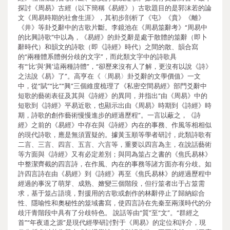
探討《周易》古經（以下簡稱《易經》）古歌題目的是郭沫若的論
文《周易時期的社會生涯》，其初步剖析了《屯》《賁》《離》
《井》等卦爻辭中的古歌片斷。李鏡池在《周易筮辭考》“周易中
的比興詩歌”中以為，《易經》的卦爻辭是處于散體的筮辭（即卜
辭時代）和韻文的詩歌（即《詩經》時代）之間的散、韻合寫
的“兩種體系體例分歧的文字”，而此類文字中的詩歌具
有“‘比’與‘興’這兩種詩體”，“卻歷來沒有人了解，更沒有以說《詩》
之法說《易》了”。高亨在《〈周易〉卦爻辭的文學價值》一文
中，從“賦”“比”“興”三個維度梳理了《私密空間易經》部門爻辭中
短歌的藝術表征及其與《詩經》的異同，并指出“由《周易》中的
短歌到《詩經》平易近歌，也顯示出由《周易》時期到《詩經》時
期，詩歌的創作藝術慢慢進步的經過歷程”。一言以蔽之，《詩
經》之前的《易經》中存在與《詩經》內在的事務、作風等相相似
的現代詩歌，應是無須置疑的。據黃玉順等學者研討，此類詩歌有
二言、三言、四言、五言、六言等，重要以四言為主，在說話藝術
等方面與《詩經》又有必定差別；與同為筮占之書的《焦氏易林》
中整潔齊截的四言詩，在作風、內在的事務等諸方面亦有分歧。如
許四言詩在由《易經》到《詩經》再至《焦氏易林》的經過歷程中
經過的事況了萌芽、成熟、嬗變三個階段，但行筮者出于占筮需
求，基于筮占語境，對援用的古歌或創作的林辭停止了歸納綜合
性、隱喻性和奧秘性的筮域書寫，使四言詩在先秦至兩漢時代的分
歧汗青階段中具有了分歧特色。 說話等由“質”至“文”。“群經之
首”“年夜道之源”是現代經學研討對于《周易》的定位和評介，現