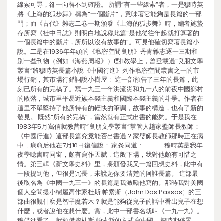
線索可尋，卻一向得不到確證。 所謂“有一些線索”者，一是穆時英
將《上海的狐步舞》稱為“一個斷片”，意味著它能夠是長篇的一部
門；而《古代》雜志二卷一期頒發《上海的狐步舞》時，編者施蟄
存所寫《社中日誌》則明白地說穆此篇“是他從往年起就打算著的
一個長篇中的斷片，所所以沒有故事的”。可見他確切寫著長篇小
說。二是在1936年年頭的《私密空間良朋》丹青雜志逐一三期和
別一些刊物（例如《海燕周報》）1對1教學上，曾登載過“良朋文學
叢書”將穆時英長篇小說《中國行進》列作私密空間叢書之一的市
場行銷，其市場行銷詞說小樹屋： 這一部預告了三年的長篇，此
刻已所有的完稿了。寫一九三一年洪流災和九一八的前夜中國鄉村
的敗落，城市里平易近族本錢主義和國際本錢主義的斗爭。作者在
這里不單堅持了他所特有的輕快的筆調，故事的構造，也有了新的
發見。 既然“所有的完稿”，當然就有正式出書的能夠。于是我在
1983年5月寫信就教昔時“良朋文學叢書”掌管人趙家璧師長教師：
《中國行進》這部長篇究竟能否出書過？家璧師長教師那時正在病
中，病愈后他在7月10日復信說： 家炎同道： ………… 穆時英是我年
夜學唸書時同窗，頗有寫作天賦，這般下場，我對他頗有可惜之
情。第三輯《新文學史料》里，將頒發我又一篇回想史料，此中有
一段提到他，但很是冗長，未說起你要清楚的阿誰長篇。 這部最
後取名為《中國一九三一》的長篇是我激勵他寫的。那時我對美國
個人空間提小樹屋高作家杜斯·帕索斯（John Dos Passos）的三
部曲很觀什麼是智子魔若木？就是能夠從兒子的話中看出兒子在想
什麼，或者說他在想什麼。賞，此中一部書名就叫《一九一九》。
穆借往看了，就預備按杜斯·帕索斯的方式寫中國，把時期佈景、