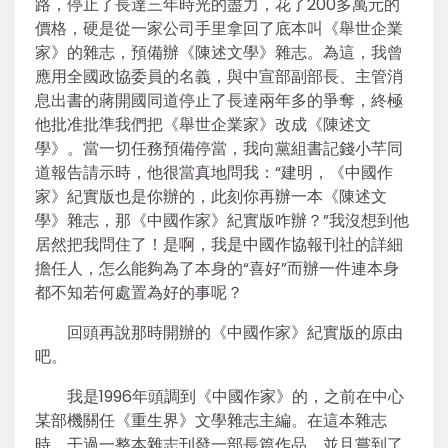
路，停止了長達三年時光的盡力，花了200多萬元的
價格，硬是從一家公司手里拿回了底本叫《舉世企業
家》的雜志，預備辦《陳述文學》雜志。為這，我曾
應用全國政協委員的名義，與中宣部副部長、主管消
息出書的蔣開國同道停止了長達兩年多的爭奪，終極
他批准批準我們把《舉世企業家》改成《陳述文
學》。當一切任務預備停當，我向黨組書記錢小芊同
道報告請示時，他很當真地問我：“建明，《中國作
家》紀實版也是你辦的，此刻你再辦一本《陳述文
學》雜志，那《中國作家》紀實版咋辦？”我沒想到他
居然把我問住了！是啊，我是中國作協報刊社的詳細
擔任人，怎么能夠為了本身的“喜好”而辦一件連本身
都不知若何處置為好的事呢？
回頭再說那時開辦的《中國作家》紀實版的原由
吧。
我是1996年頭調到《中國作家》的，之前在中心
某部機關任《重生界》文學雜志主編。在這本雜志
時，干過一整本雜志刊發一部長篇作品，並且嘗到了