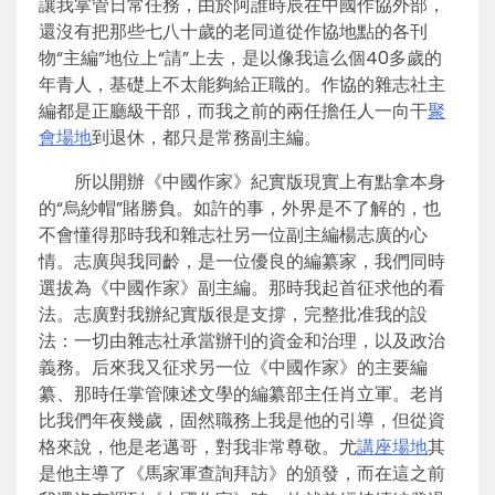
讓我掌管日常任務，由於阿誰時辰在中國作協外部，
還沒有把那些七八十歲的老同道從作協地點的各刊
物“主編”地位上“請”上去，是以像我這么個40多歲的
年青人，基礎上不太能夠給正職的。作協的雜志社主
編都是正廳級干部，而我之前的兩任擔任人一向干
聚
會場地
到退休，都只是常務副主編。
所以開辦《中國作家》紀實版現實上有點拿本身
的“烏紗帽”賭勝負。如許的事，外界是不了解的，也
不會懂得那時我和雜志社另一位副主編楊志廣的心
情。志廣與我同齡，是一位優良的編纂家，我們同時
選拔為《中國作家》副主編。那時我起首征求他的看
法。志廣對我辦紀實版很是支撐，完整批准我的設
法：一切由雜志社承當辦刊的資金和治理，以及政治
義務。后來我又征求另一位《中國作家》的主要編
纂、那時任掌管陳述文學的編纂部主任肖立軍。老肖
比我們年夜幾歲，固然職務上我是他的引導，但從資
格來說，他是老邁哥，對我非常尊敬。尤
講座場地
其
是他主導了《馬家軍查詢拜訪》的頒發，而在這之前