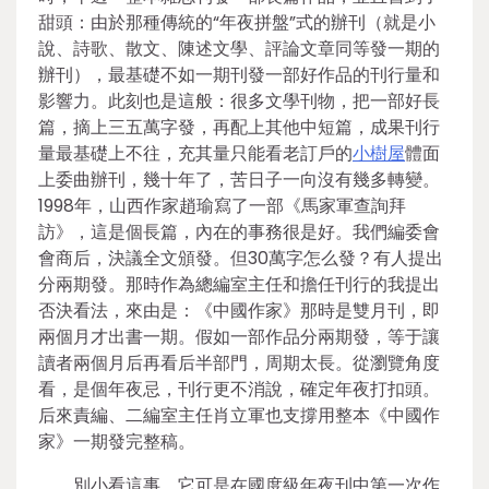
甜頭：由於那種傳統的“年夜拼盤”式的辦刊（就是小
說、詩歌、散文、陳述文學、評論文章同等發一期的
辦刊），最基礎不如一期刊發一部好作品的刊行量和
影響力。此刻也是這般：很多文學刊物，把一部好長
篇，摘上三五萬字發，再配上其他中短篇，成果刊行
量最基礎上不往，充其量只能看老訂戶的
小樹屋
體面
上委曲辦刊，幾十年了，苦日子一向沒有幾多轉變。
1998年，山西作家趙瑜寫了一部《馬家軍查詢拜
訪》，這是個長篇，內在的事務很是好。我們編委會
會商后，決議全文頒發。但30萬字怎么發？有人提出
分兩期發。那時作為總編室主任和擔任刊行的我提出
否決看法，來由是：《中國作家》那時是雙月刊，即
兩個月才出書一期。假如一部作品分兩期發，等于讓
讀者兩個月后再看后半部門，周期太長。從瀏覽角度
看，是個年夜忌，刊行更不消說，確定年夜打扣頭。
后來責編、二編室主任肖立軍也支撐用整本《中國作
家》一期發完整稿。
別小看這事，它可是在國度級年夜刊中第一次作