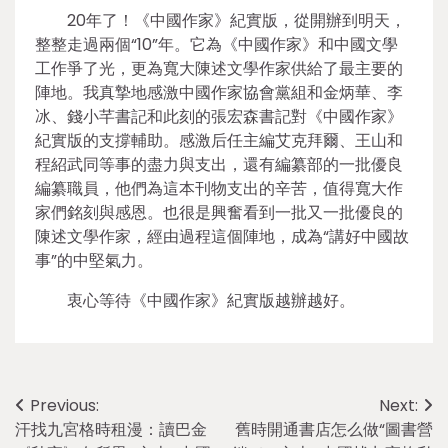
20年了！《中國作家》紀實版，從開辦到明天，
整整走過兩個“10”年。它為《中國作家》和中國文學
工作爭了光，更為寬大陳述文學作家供給了最主要的
陣地。我真摯地感激中國作家協會黨組和金炳華、李
冰、錢小芊書記和此刻的張宏森書記對《中國作家》
紀實版的支撐輔助。感激后任主編艾克拜爾、王山和
程紹武同等事的盡力與支出，還有編纂部的一批優良
編纂職員，他們為這本刊物支出的辛苦，值得寬大作
家們銘刻與感恩。也很是興奮看到一批又一批優良的
陳述文學作家，經由過程這個陣地，成為“講好中國故
事”的中堅氣力。
衷心等待《中國作家》紀實版越辦越好。
Post
Previous:
Next:
汗找九宮格時租漫：讀巴金
舊時開通書店怎么做“圖書營
navigation