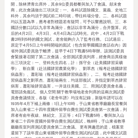
開，除林濟青出席外，其余9位委員都餐與加入了會議。顛末會
商，此次會議做出三項決定：一、各科試題除國文、黨義、史地三
科外，其余均須于測試前二時印就，帶往科場分發。二、各科試題
均以五題為準，應考者對標題若有疑問，可予以響應說明。三、本
國語分數口試以九非常為滿分，會話以非常為滿分，合并盤算。此
后的4月2日、4月3日、4月4日為口試時光。此中，4月2日下戰
書2時到5時的國文測試，老舍能夠介入了監考任務。 口試過后，
原定于4月5日上午8時開端的面試（包含留學國國語會話在內）因
省外測試委員急于離濟，提早于4日下戰書5時舉辦。該測試委員
會緊接著召開了第二次會議，全部測試委員列席，經會商后異樣做
出三項決定：一、登科先生四名，計：孫守全（赴美國肄習采礦
學）、靳自重（赴法國肄習農業化學）、劉萃杰（報考赴德國肄習
病蟲害）、蕭彩瑜（報考赴德國肄習病蟲害）。二、報考赴德國肄
習病蟲害之劉萃杰、蕭彩瑜兩生，均送部復試，并指定劉萃杰肄習
病害，蕭彩瑜肄習蟲害，一并送往美國。三、用測試委員會名義，
電部請免復試。 個人空間 關于教學場地老舍列席的這兩次測試委
員會會議情況，各版《老舍年譜》均沒有記錄，新版年譜可以在
1935年4月下補上兩條：1日上午10時，于山東省教導廳廳長室餐與
加入山東省二十四年度國外留學自費生測試委員會第一次會議，列
席者有俞年夜紱、林紹文、王正等；4日下戰書5時，餐與加入山
東省二十四年度國外留學自費生測試面試，晚8時，于山東省教導
廳廳長室列席測試委員會第二次會議。 更有興趣思的是，檔案里
還留下了該年度山東省國外留學自費生測試的試題，此中國文試題