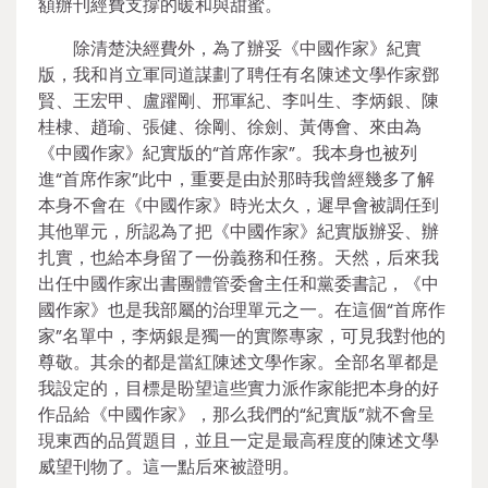
額辦刊經費支撐的暖和與甜蜜。
除清楚決經費外，為了辦妥《中國作家》紀實
版，我和肖立軍同道謀劃了聘任有名陳述文學作家鄧
賢、王宏甲、盧躍剛、邢軍紀、李叫生、李炳銀、陳
桂棣、趙瑜、張健、徐剛、徐劍、黃傳會、來由為
《中國作家》紀實版的“首席作家”。我本身也被列
進“首席作家”此中，重要是由於那時我曾經幾多了解
本身不會在《中國作家》時光太久，遲早會被調任到
其他單元，所認為了把《中國作家》紀實版辦妥、辦
扎實，也給本身留了一份義務和任務。天然，后來我
出任中國作家出書團體管委會主任和黨委書記，《中
國作家》也是我部屬的治理單元之一。在這個“首席作
家”名單中，李炳銀是獨一的實際專家，可見我對他的
尊敬。其余的都是當紅陳述文學作家。全部名單都是
我設定的，目標是盼望這些實力派作家能把本身的好
作品給《中國作家》，那么我們的“紀實版”就不會呈
現東西的品質題目，並且一定是最高程度的陳述文學
威望刊物了。這一點后來被證明。