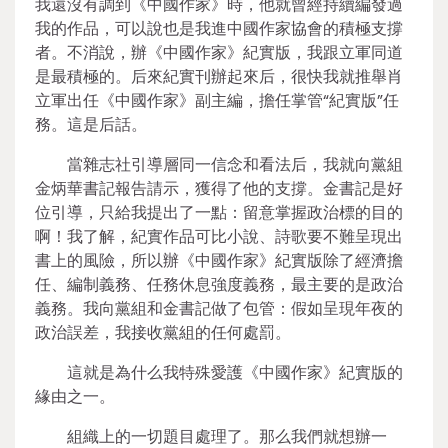
我還沒有調到《中國作家》時，他就曾經持續編發過
我的作品，可以說也是我進中國作家協會的積極支撐
者。不消說，辦《中國作家》紀實版，我跟立軍同道
是最積極的。后來紀實刊辦起來后，很快我就推舉肖
立軍出任《中國作家》副主編，擔任掌管“紀實版”任
務。這是后話。
當雜志社引導層同一信念和看法后，我就向黨組
金炳華書記報告請示，獲得了他的支撐。金書記是好
位引導，只給我提出了一點：留意掌握政治標的目的
啊！我了解，紀實作品可比小說、詩歌要不難呈現出
書上的風險，所以辦《中國作家》紀實版除了經濟擔
任、編制義務、任務休息強度義務，最主要的是政治
義務。我向黨組和金書記做了包管：假如呈現年夜的
政治誤差，我接收黨組的任何處罰。
這就是為什么我特殊愛護《中國作家》紀實版的
緣由之一。
組織上的一切題目處理了。那么我們就想辦一