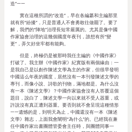
造”——
實在這種所謂的“改造”，早在各編纂和主編那里
就有所“紛擾”，只是普通人不會勇敢往做罷了。要了
解，我們的“陣地”治理長短常嚴厲的。尤其是像中國
作家協會治理的這幾個國度年夜刊，誰想有所“變
更”，弄欠好坐牢都有能夠。
但是，終極仍是被那時我任主編的《中國作家》
打破了。我主辦《中國作家》紀實版有兩個緣由：一
是我自己是以創作陳述文學為主的作家，但很早發明
中國這么年夜的國度，居然沒有一本刊發陳述文學的
專刊，而像小說、詩歌的刊物，滿地都是。為什么沒
有一本《陳述文學》？中國作家協會沒有人答覆這個
題目，說白了，陳述文學一向以來就不受人器重，或
許說沒有真正遭到器重。要否則就不會呈現這種情形
——遺憾的是，到明天為止，中國還沒有一本《陳述
文學》雜志，上面我會闡明“為什么”的。已經我在兼
任中國作家出書團體管委會主任時，與團體同事一