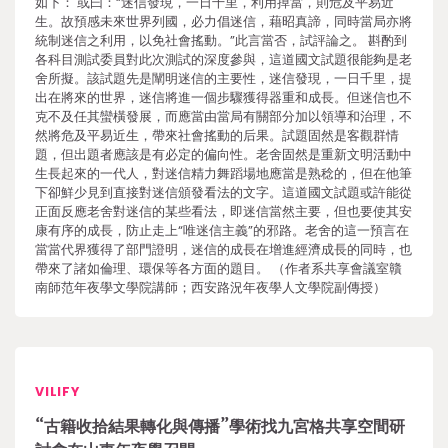
如下： 或曰：“迷信發現，一日千里，利用掉當，則危及平易近
生。故預感未來世界列國，必力倡迷信，藉昭真諦，同時當局亦將
統制迷信之利用，以免社會搖動。”此言當否，試評論之。 斟酌到
各科目測試委員對此次測試的深度參與，這道國文試題很能夠是老
舍所擬。該試題先是闡明迷信的主要性，迷信發現，一日千里，提
出在將來的世界，迷信將進一個步驟獲得器重和成長。但迷信也不
克不及任其蠻橫發展，而應當由當局有關部分加以領導和治理，不
然將危及平易近生，帶來社會搖動的后果。試題固然是客觀群情
題，但出題者應該是有必定的偏向性。老舍固然是重新文明活動中
生長起來的一代人，對迷信精力舞蹈場地應當是熟稔的，但在他筆
下卻鮮少見到直接對迷信頒發看法的文字。這道國文試題或許能從
正面反應老舍對迷信的某些看法，即迷信當然主要，但也要使其安
康有序的成長，防止走上“唯迷信主義”的邪路。老舍的這一預言在
當當代界獲得了部門證明，迷信的成長在增進經濟成長的同時，也
帶來了諸如倫理、環保等各方面的題目。 （作者系共享會議室贛
南師范年夜學文學院講師；西安路況年夜學人文學院副傳授）
VILIFY
“古籍收拾結果轉化與傳播”學術找九宮格共享空間研