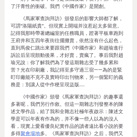
了汗青性的衝破。我們《中國作家》是開創。
《馬家軍查詢拜訪》頒發后的影響大師都了解，
可謂“洛陽紙貴”。但現實上開端并沒惹起太多留意。
記得我那時帶著總編室的任務職員，蹬著平板車跑到
王府井和五四年夜街往擺攤賣，依然沒有什么起色，
直到馬俊仁跳出來要跟我們《中國作家》和趙瑜進行
訴訟后呈現顫動後果，才好賣，賣瘋了。事后我對趙
瑜兄說：你了解我們為了發這期雜志受了幾多累和
苦？光在印刷廠，我記得至多守過三宿——為的是緊
盯印廠能不克不及實時印出刊物來，另一個緊盯的義
務是：別讓人從中作梗呈現盜版……
《中國作家》頒發《馬家軍查詢拜訪》的趣事還
多著呢，我們另行作敘。但這一期雜志刊發整本的陳
述文學作品，給了我和全雜志社極年夜啟示：陳述文
學是可以年夜有作為的，并不像一些人以為的沒人
看，現實上愛看優良紀實作品的讀者遠比看小說的要
多得
聚會場地
多。《馬家軍查詢拜訪》之后，我們又