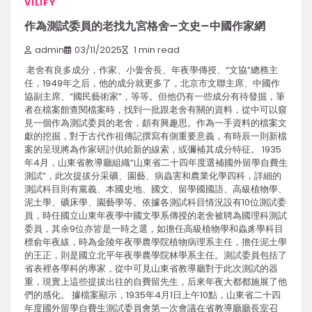
VILIFY
作為測試委員的老找九宮格舍–文史–中國作家網
admin
03/11/2025
1 min read
老舍有良多成分，作家、小黌舍長、年夜學傳授、“文協”總務主
任，1949年之后，他的成分就更多了，北京市文聯主席、中國作
協副主席、“國民藝術家”，等等。但他仍有一些成分有待發掘，筆
者在檔案館查閱檔案時，找到一批跟老舍有關的資料，從中可以窺
見一個作為測試委員的老舍，頗有興趣思。作為一手資料的檔案文
獻的挖掘，對于古代作祖傳記撰寫有側重要意義，有時辰一則新檔
案的呈現將為作家研討供給新的線索，或彌補其成分特征。 1935
年4月，山東省教導廳組織“山東省二十四年度選補國外留學自費生
測試”，此次提拔分采礦、園藝、病蟲害和農業化學四科，詳細的
測試科目則有黨義、本國史地、國文、留學國國語、高級植物學、
泥土學、礦床學、園藝學等。依據各測試科目情況設有10位測試委
員，時任國立山東年夜學中國文學系傳授的老舍被聘為國理科測試
委員，其余9位亦皆是一時之選，如擔任高級植物學和蟲豸學科目
標俞年夜紱，時為金陵年夜學農學院植物病理系主任，擔任泥土學
的王正，則是國立北平年夜學農學院林學系主任。測試委員包括了
省表裡各學科的專家，從中可見山東省教導廳對于此次測試的器
重，現實上這些提拔出往的自費留先生，后來年夜大都都施展了他
們的感化。 據檔案顯示，1935年4月1日上午10點，山東省二十四
年度國外留學自費生測試委員會第一次會議在省教導廳廳長室召