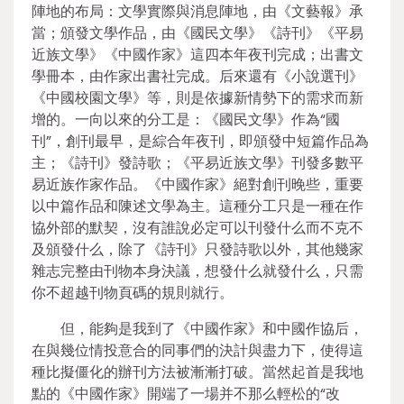
陣地的布局：文學實際與消息陣地，由《文藝報》承
當；頒發文學作品，由《國民文學》《詩刊》《平易
近族文學》《中國作家》這四本年夜刊完成；出書文
學冊本，由作家出書社完成。后來還有《小說選刊》
《中國校園文學》等，則是依據新情勢下的需求而新
增的。一向以來的分工是：《國民文學》作為“國
刊”，創刊最早，是綜合年夜刊，即頒發中短篇作品為
主；《詩刊》發詩歌；《平易近族文學》刊發多數平
易近族作家作品。《中國作家》絕對創刊晚些，重要
以中篇作品和陳述文學為主。這種分工只是一種在作
協外部的默契，沒有誰說必定可以刊發什么而不克不
及頒發什么，除了《詩刊》只發詩歌以外，其他幾家
雜志完整由刊物本身決議，想發什么就發什么，只需
你不超越刊物頁碼的規則就行。
但，能夠是我到了《中國作家》和中國作協后，
在與幾位情投意合的同事們的決計與盡力下，使得這
種比擬僵化的辦刊方法被漸漸打破。當然起首是我地
點的《中國作家》開端了一場并不那么輕松的“改