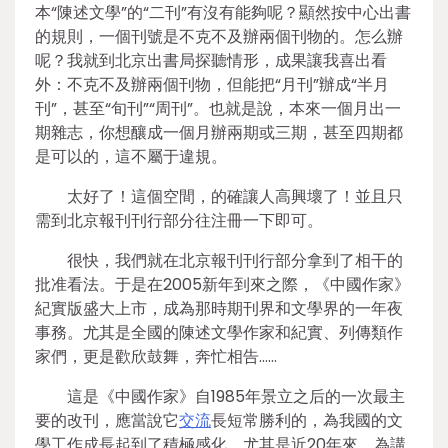
本“陳述文學”的“二刊”有沒有能夠呢？顯然按中心出書
的規則，一個刊號是不克不及辦兩個刊物的。怎么辦
呢？我就到北京出書局探聽情形，成果讓我喜出看
外：不克不及辦兩個刊物，但能把“月刊”辦成“半月
刊”，甚至“旬刊”“周刊”。也就是說，本來一個月出一
期雜志，你想釀成一個月辦兩期或三期，甚至四期都
是可以的，這不屬于違規。
太好了！這個空間，的確讓人高興壞了！並且只
需到北京報刊刊行部分往注冊一下即可。
很快，我們就在北京報刊刊行部分拿到了相干的
批准看法。于是在2005新年到來之際，《中國作家》
紀實版盛大上市，成為那時期刊界和文學界的一年夜
事務。尤其是全國的陳述文學作家和紀實、列傳類作
家們，更是歡欣鼓舞，奔忙相告……
這是《中國作家》自1985年景立之后的一次最主
要的改刊，應當說它
交流
長短常勝利的，為我國的文
學工作成長起到了積極感化。尤其是近20年來，為講