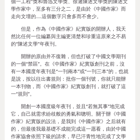
個一工程”獎和魯迅文學獎、徐遲陳述文學獎的陳述文
學作家中，至多有三分之二，是由於《中國作家》而
走向文壇的……這個數字只會多而不會少。
但是，作為《中國作家》紀實版的開辦人，我天
然比任何一位編纂與主編更清楚和珍重這原來之不易
的“陳述文學”年夜刊。
開辦的原由并不復雜，但也打破了中國文學期刊
的一個“禁區”。在《中國作家》紀實版創刊之前，沒
有一本國度年夜刊是“一刊兩本”或“一刊三本”的，也就
是說，按以往出書規則：批你一個刊號，你就只能辦
一本刊物，而《中國作家》紀實版創刊，就打破了這
一“規則”。
開創一本國度級年夜刊，並且“若無其事”地完成
它，自己就需求紛歧般的勇氣和聰明。關于辦《中國
作家》紀實版的設法，是我到《中國作家》之后就有
的，但最後我最基礎不成能完成這一愿看，由於中國
作家協會依照下級的請求，早已汗青性地完成了文學