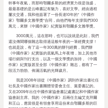
幹事年夜氣，而那時鄂爾多斯的經濟實力很是強盛，
最最基礎的是云峰書記有魅力，喜好文學。經由過程
屢次交通，我和他簽署了一份長達10年的“《中國作
家》鄂爾多文雅學獎”合同，由他們每年支撐我們300
萬元，來辦《中國作家》紀實版和鄂爾多文雅學獎。
3000萬元，這在那時，也可以說就是此刻，我們
還沒傳聞哪個雜志取得過這般年夜的一筆經費支撐！
也就是說，有了這一年300萬的辦刊經費，我們辦
《中國作家》紀實版的底氣馬上年夜增，加上其他市
場行銷與刊行支出，以及一個文學獎的加持，《中國
作家》紀實版甚至全部《中國作家》雜志，都有了一
段活力勃勃、佈滿活氣的光輝歲月。
我是2008年頭從《中國作家》調到作家出書社任
社長及中國作家出書團體管委會主任、黨委書記的。
又在2009年出任中國作家協會書記處書記和中國作家
協會副主席。我的《中國作家》后兩任主編艾克拜爾
和王山，應當很是有領會享用這份來自鄂爾多斯的巨