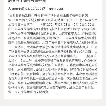
討會在山東年夜學召開
admin
03/22/2025
1 min read
“古籍收拾結果轉化與傳播”學術研討會在山東年夜學召開 來
源：“書目個人空間文獻”微信公眾號 時間：孔子二五七五年歲次甲
辰玄月廿一日庚申 耶穌2024年10月23日 10月19日至20日，
由山東年夜學儒學高級研討院古典文獻研討所主辦的“古籍收拾結
果轉化與傳播”學術研討會順利召開。山東年夜學人文社科研討院
副會議室出租院長劉祖國傳授1對1教學、山東年夜學儒學高級研討
院執行院長王加華傳授、北京年夜學數字講座場地人文研討中間主
任王軍傳授、武漢年夜學信息治教學場地理學院李明杰傳授、山東
年家教夜學古典文獻研討所所長王承略傳授列席開幕式并致辭。山
東年夜學儒學高級研討院王小婷副傳授掌管開幕式。 （開幕式
現場） 19日上午，王小婷在掌管年夜會開幕式時表現，作為中華
平易近族長久歷史和燦爛文明的主要載體，古籍資源承載著前人的
聰明、思惟和感情，是我們文明傳承的基礎。智能時代下古籍收拾
任務必須善于捉住機遇，勇于迎接挑舞蹈教室戰。本次學術研討會
旨在為與會學者供給一個溝通交通的平臺，來分送朋友各自的治學
心得，配合摸索瑜伽場地出更多、共享空間更有用的古籍收拾與文
明傳播形式，讓古籍擺脫“束之高閣”的窘境，成為走進年夜眾生
涯、走向世界舞臺的文明瑰寶。 …