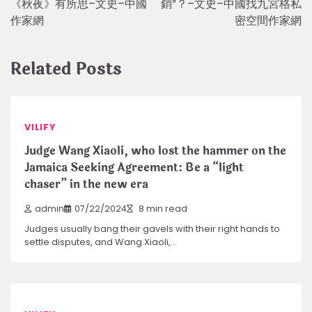
《秋夜》有所思–文史–中國
銷”？–文史–中國找九宮格私
作家網
密空間作家網
Related Posts
VILIFY
Judge Wang Xiaoli, who lost the hammer on the
Jamaica Seeking Agreement: Be a “light
chaser” in the new era
admin
07/22/2024
8 min read
Judges usually bang their gavels with their right hands to
settle disputes, and Wang Xiaoli,…