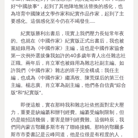
好“中國故事”，起到了其他陣地無法替換的感化，也
為培育中國陳述文學作家和紀實作品作家，起到了主
要感化。這個感化至今仍在不竭發生……
紀實版勝利出書后，現實上我們壓力長短常年夜
的。也就在《中國作家》紀實版正式出書后，我也被
黨組錄用為《中國作家》主編，這也是中國作家協會
第一次例外選拔像我如許的40多歲年青人出任雜志社
正職。兩年后，肖立軍也被錄用為雜志社副主編。如
許我們《中國作家》雜志的班子完全構成：我任主
編，也成為《中國作家》繼馮牧、陳荒煤后的第三任
主編。楊志廣、肖立軍為副主編，他們各自信責“綜合
版”和“紀實版”。
即便這般，實在那時我和雜志社依然面對宏大壓
力，重要是缺編纂和辦刊經費。編纂受編制限制，但
仍是能招請幾個，要害是辦刊經費難。這個時辰，我
們同內蒙古鄂爾多斯市有了聯絡接觸。那時的鄂爾多
斯市市委書記是云峰同道，他是位很是有程度的人，