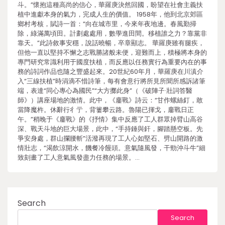
斗。”懷抱這種高尚的信心，華羅庚決然回國，盼望在社會主義扶
植中進獻本身的氣力，完成人生的價值。 1958年，他到北京郊區
鄉村考核，賦詩一首：“向在城市里，今來年夜地邊。春風勤掃
除，綠滿萬頃田。計劃處處用，數學進田間。移植誰之力？靠黨非
靠天。”此詩敘事安穩，說話曉暢，卒章顯志。 華羅庚雖有腿疾，
但他一直以堅持不懈之志戰勝諸般未便，迎難而上，積極將本身的
專門研究常識利用于國度扶植，而反應以任務實行為重要內在的事
務的詩詞作品也隨之豐盛起來。20世紀60年月，華羅庚在川滇介
入“三線扶植”時涓滴不惜詩筆，每有會意行將所見所聞所感訴諸筆
端，表達“同心專心為國民”“大方擲此身”（《破陣子·壯詞答醫
師》）講座場地的激情。此中，《鏖戰》詩云：“甘作螺絲釘，敢
當降魔杵。休辭行彳亍，背簍攀云路。魯陽已揮戈，鏖戰日正
午。”稍晚于《鏖戰》的《抒情》集中反應了工人群眾掉臂山高谷
深、戰天斗地的巨大場景，此中，“手持錘與釬，腳踏懸空板。先
爭安身處，群山攔腰斬”活潑再現了工人心如堅石、劈山開路的激
情壯志，“渴飲涼開水，饑餐冷饅頭。意氣隨風發，干勁沖斗牛”細
致刻畫了工人意氣風發盡力任務的場景。…
Search
Search