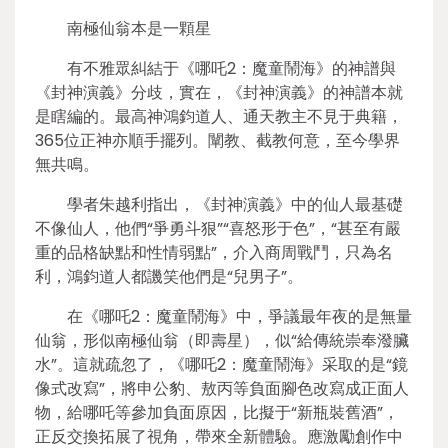
南極仙翁本是一顆星
有不雅眾糾結于《哪吒2：魔童鬧海》的神譜與
《封神演義》分歧，實在，《封神演義》的神譜本就
是瞎編的。最高神鴻鈞道人、通天教主不見于典籍，
365位正神亦順手擺列。闡教、截教何意，至今學界
無共鳴。
學者朱越利指出，《封神演義》中的仙人最基礎
不像仙人，他們“爭勇斗狠”“喜怒形于色”，“甚至有嚴
重的品格缺點和性情弱點”，介入商周戰鬥，只為名
利，鴻鈞道人都譏笑他們是“兒男子”。
在《哪吒2：魔童鬧海》中，爭議最年夜的是無量
仙翁，形似南極仙翁（即壽星），似“給傳統崇奉潑臟
水”。這就疏忽了，《哪吒2：魔童鬧海》采取的是“鏡
像式改寫”，將申公豹、敖丙等負面腳色改寫成正面人
物，給哪吒等參加負面原因，比擬于“新瓶裝舊酒”，
正反交換拓展了視角，帶來全新體驗。應激勵創作中