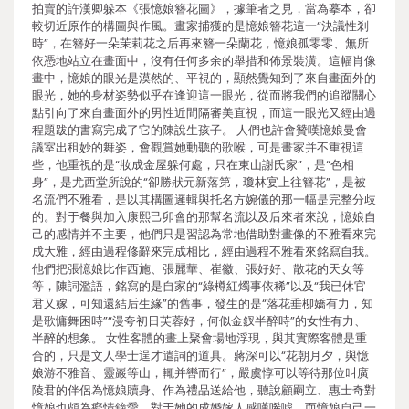
拍賣的許漢卿躲本《張憶娘簪花圖》，據筆者之見，當為摹本，卻
較切近原作的構圖與作風。畫家捕獲的是憶娘簪花這一“決議性剎
時”，在簪好一朵茉莉花之后再來簪一朵蘭花，憶娘孤零零、無所
依憑地站立在畫面中，沒有任何多余的舉措和佈景裝潢。這幅肖像
畫中，憶娘的眼光是漠然的、平視的，顯然覺知到了來自畫面外的
眼光，她的身材姿勢似乎在逢迎這一眼光，從而將我們的追蹤關心
點引向了來自畫面外的男性近間隔審美直視，而這一眼光又經由過
程題跋的書寫完成了它的陳說生孩子。 人們也許會贊嘆憶娘曼會
議室出租妙的舞姿，會觀賞她動聽的歌喉，可是畫家并不重視這
些，他重視的是“妝成金屋躲何處，只在東山謝氏家”，是“色相
身”，是尤西堂所說的“卻勝狀元新落第，瓊林宴上往簪花”，是被
名流們不雅看，是以其構圖邏輯與托名方婉儀的那一幅是完整分歧
的。對于餐與加入康熙己卯會的那幫名流以及后來者來說，憶娘自
己的感情并不主要，他們只是習認為常地借助對畫像的不雅看來完
成大雅，經由過程修辭來完成相比，經由過程不雅看來銘寫自我。
他們把張憶娘比作西施、張麗華、崔徽、張好好、散花的天女等
等，陳詞濫語，銘寫的是自家的“綠樽紅燭事依稀”以及“我已休官
君又嫁，可知還結后生緣”的舊事，發生的是“落花垂柳嬌有力，知
是歌慵舞困時”“漫夸初日芙蓉好，何似金釵半醉時”的女性有力、
半醉的想象。 女性客體的畫上聚會場地浮現，與其實際客體是重
合的，只是文人學士逞才遣詞的道具。蔣深可以“花朝月夕，與憶
娘游不雅音、靈巖等山，輒并轡而行”，嚴虞惇可以等待那位叫廣
陵君的伴侶為憶娘贖身、作為禮品送給他，聽說顧嗣立、惠士奇對
憶娘也頗為癡情鐘愛，對于她的成婚嫁人感嘆唏噓，而憶娘自己一