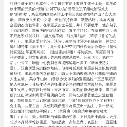
討與生孩子實行相聯合，全力推行有助于改良生孩子工藝、進步產
物東西的品質的“優選法”與可以或許晉陞生孩子組織治理效力
的“兼顧法”，為我國的迷信研討工作和公民經濟扶植作出了宏大進
獻。 華羅庚只要初中文憑，但他保持自學，勤懇鉆研，成為名滿
全國的杰出數學家。在華羅庚的世界里，并非只要數學，他亦熱衷
于詩詞創作。華羅庚的詩詞創作始于青少年時代。在讀初中時，他
不只數學成就很好，“語文也不錯，能文還能詩”（華順《爸爸的故
事》）。華羅庚愛好寫詩、談詩，生平所作詩詞有幾百首，并曾自
編油印詩集《病中斗》，此中部私密空間門佳作先后收錄于《歷代
詩詞選注·華夏邪氣篇》《迷信家詩詞選》等詩詞集。華羅庚所作
詩詞雖富，卻雲集遍地，并未獲得體系收拾、公然刊印。他往世
后，中公民主聯盟中心委員會宣揚部編纂出書了《華羅庚詩文
選》。該書所選詩詞固然無限，但亦可反應出華羅庚持之以恆的愛
國熱忱、求真務虛的迷信精力、誨人不倦的教導理念和悲觀開朗的
人生立場。 萬水千山路 白發照赤忱 激烈的愛國熱忱一直是華羅庚
的人生底色，其所作詩詞異樣瀰漫著光鮮的愛國主義顏色。華羅庚
誕生次年，辛亥反動迸發；未及而立，抗戰的狼煙已燎原。滿目瘡
痍的江山深深刺痛著華羅庚的心坎，同時也鼓勵著他立志迷信報
國。華羅庚暮年回到家鄉演講時說：“那時辰我當然也不了解有社
會主義、共產主義，只感到我們應當為國度出一點力，爭一點光。
我就如許開端鉆研學問了。”（華羅庚《在窘境中更要奮發求
進》）由此可知，華羅庚自修數學的初志，不只是出于酷愛，更是
想以本身所學報效國度。他如是說，亦如是做，表里如一，直至性