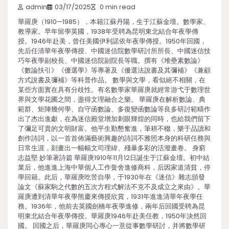
admin
03/17/2025
0 min read
華羅庚（1910—1985），本籍江蘇丹陽，生于江蘇金壇。數學家、
教導家。早年留學英國，1938年受聘為昆明東北結合年夜學傳
授。1946年赴美，曾任美國伊利諾依年夜學傳授。1950年回國，
先后任清華年夜學傳授、中國迷信院數學研討所所長、中國迷信技
巧年夜學副校長、中國迷信院副院長等職。撰有《堆壘素數論》
《數論扶引》《優選學》等專著及《優選法說書及其彌補》《兼顧
方式說書及彌補》等科普作品。 數學與文學，看似絕不相關，在
某些方面實在具有分歧性。有名數學家華羅庚就經常游弋于數理世
界與文學花圃之間，盡得文理融合之樂。 華羅庚在解析數論、典
範群、矩陣幾何學、自守函數論、多復變函數論等良多研討範疇作
出了杰出進獻，在為迷信殿堂增加刺眼輝煌的同時，也給我們留下
了彌足可貴的文明財富。他平生勤懇奮進，筆耕不輟，樂于品讀和
創作詩詞，以一首首佈滿藝術興趣的詩詞不雅照本身的科研任務與
日常生涯，刻畫出一幅幅文司理緯、殘暴多彩的活潑畫卷。 身窮
志益堅 妙筆著詩篇 華羅庚1910年11月12日誕生于江蘇金壇。初中結
業后，他進進上海中華個人工作黌舍進修商科，后因家道清貧，停
學回籍。此后，華羅庚吃苦自學，于1930年在《迷信》雜志頒發
論文《蘇家駒之代數的五次方程式解法不克不及成立之來由》。華
羅庚遭到清華年夜學熊慶來傳授欣賞，1931年進進清華年夜學任
務。1936年，他前去英國劍橋年夜學進修，兩年后回國受聘為昆
明東北結合年夜學傳授。華羅庚1946年赴美任教，1950年決然回
國。 回國之后，華羅庚同心專心一意從事數學研討，并將數學研