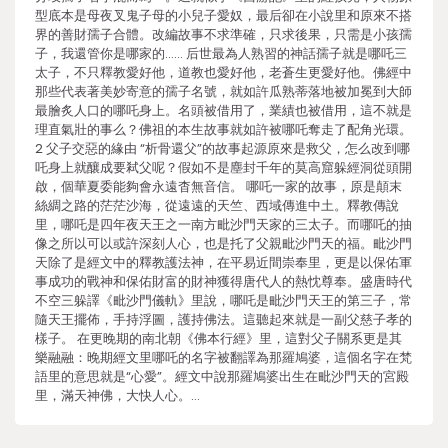
型底本是母夜叉鬼子母的小兒子愛奴，最后卻在小說里和原來不搭
界的善財孺子合體。改編故事不求準確，只求後果，只需是小孩孺
子，我還管你是哪家的…… 后世最為人熟習的神話孺子就是哪吒三
太子，不只釋教愛好他，道教也愛好他，老蒼生更愛好他。佛經中
那些代表著美妙寄意的孺子名號，就如許瓜熟蒂落地被加冕到大師
最膾炙人口的哪吒身上。名頭被借用了，業績也被借用，這不就是
理直氣壯的事么？佛祖的本生故事就如許被哪吒奪走了配角光環。
2 父子交惡的緣由 “析骨還父”的故事起源原來是救父，怎么改到哪
吒身上就釀成要弒父呢？假如不是塵封千年的莫高窟躲經洞從頭開
啟，個華夏委能夠會永遠杳無音信。 哪吒一家的故事，原是顛末
絲綢之路的茫茫沙海，從遠遠的天竺、西域傳進中土。釋教傳說
里，哪吒是四年夜天王之一南方毗沙門天家的三太子。而哪吒的抽
像之所以可以或許深刻人心，也是托了父親毗沙門天的福。毗沙門
天除了是經文中的釋教護法神，在平易近間崇奉里，更是以保佑軍
事成功的戰神和保佑財富的財神獲得唐代人的熱忱尊奉。盛唐時代
不空三躲譯《毗沙門儀軌》里說，哪吒是毗沙門天王的第三子，常
隨天王擺佈，手持浮圖，護持佛法。這聽起來就是一副父慈子孝的
樣子。 在更晚期的南北朝《佛本行經》里，這對父子關系更是其
樂融融：晚期經文里哪吒的名字被翻譯為那羅鳩婆，這個名字在梵
語里的意思就是“心愛”。經文中說那羅鳩婆出生在毗沙門天的宮殿
里，滿天神佛，大快人心。…