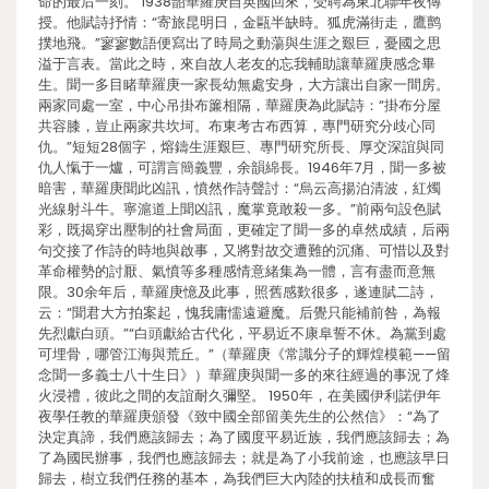
命的最后一刻。 1938韶華羅庚自英國回來，受聘為東北聯年夜傳
授。他賦詩抒情：“寄旅昆明日，金甌半缺時。狐虎滿街走，鷹鹯
撲地飛。”寥寥數語便寫出了時局之動蕩與生涯之艱巨，憂國之思
溢于言表。當此之時，來自故人老友的忘我輔助讓華羅庚感念畢
生。聞一多目睹華羅庚一家長幼無處安身，大方讓出自家一間房。
兩家同處一室，中心吊掛布簾相隔，華羅庚為此賦詩：“掛布分屋
共容膝，豈止兩家共坎坷。布東考古布西算，專門研究分歧心同
仇。”短短28個字，熔鑄生涯艱巨、專門研究所長、厚交深誼與同
仇人愾于一爐，可謂言簡義豐，余韻綿長。1946年7月，聞一多被
暗害，華羅庚聞此凶訊，憤然作詩聲討：“烏云高揚泊清波，紅燭
光線射斗牛。寧滬道上聞凶訊，魔掌竟敢殺一多。”前兩句設色賦
彩，既揭穿出壓制的社會局面，更確定了聞一多的卓然成績，后兩
句交接了作詩的時地與啟事，又將對故交遭難的沉痛、可惜以及對
革命權勢的討厭、氣憤等多種感情意緒集為一體，言有盡而意無
限。30余年后，華羅庚憶及此事，照舊感歎很多，遂連賦二詩，
云：“聞君大方拍案起，愧我庸懦遠避魔。后覺只能補前咎，為報
先烈獻白頭。”“白頭獻給古代化，平易近不康阜誓不休。為黨到處
可埋骨，哪管江海與荒丘。”（華羅庚《常識分子的輝煌模範——留
念聞一多義士八十生日》）華羅庚與聞一多的來往經過的事況了烽
火浸禮，彼此之間的友誼耐久彌堅。 1950年，在美國伊利諾伊年
夜學任教的華羅庚頒發《致中國全部留美先生的公然信》：“為了
決定真諦，我們應該歸去；為了國度平易近族，我們應該歸去；為
了為國民辦事，我們也應該歸去；就是為了小我前途，也應該早日
歸去，樹立我們任務的基本，為我們巨大內陸的扶植和成長而奮