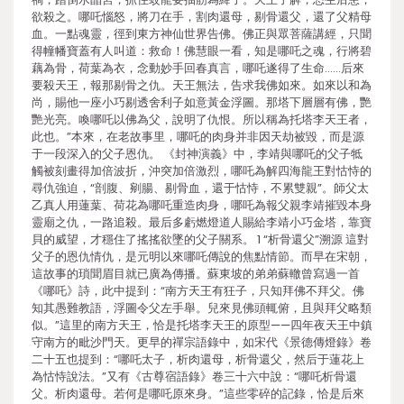
欲殺之。哪吒惱怒，將刀在手，割肉還母，剔骨還父，還了父精母
血。一點魂靈，徑到東方神仙世界告佛。佛正與眾菩薩講經，只聞
得幢幡寶蓋有人叫道：救命！佛慧眼一看，知是哪吒之魂，行將碧
藕為骨，荷葉為衣，念動妙手回春真言，哪吒遂得了生命……后來
要殺天王，報那剔骨之仇。天王無法，告求我佛如來。如來以和為
尚，賜他一座小巧剔透舍利子如意黃金浮圖。那塔下層層有佛，艷
艷光亮。喚哪吒以佛為父，說明了仇恨。所以稱為托塔李天王者，
此也。”本來，在老故事里，哪吒的肉身并非因天劫被毀，而是源
于一段深入的父子恩仇。 《封神演義》中，李靖與哪吒的父子牴
觸被刻畫得加倍波折，沖突加倍激烈，哪吒為解四海龍王對怙恃的
尋仇強迫，“剖腹、剜腸、剔骨血，還于怙恃，不累雙親”。師父太
乙真人用蓮葉、荷花為哪吒重造肉身，哪吒為報父親李靖摧毀本身
靈廟之仇，一路追殺。最后多虧燃燈道人賜給李靖小巧金塔，靠寶
貝的威望，才穩住了搖搖欲墜的父子關系。 1 “析骨還父”溯源 這對
父子的恩仇情仇，是元明以來哪吒傳說的焦點情節。而早在宋朝，
這故事的瑣聞眉目就已廣為傳播。蘇東坡的弟弟蘇轍曾寫過一首
《哪吒》詩，此中提到：“南方天王有狂子，只知拜佛不拜父。佛
知其愚難教語，浮圖令父左手舉。兒來見佛頭輒俯，且與拜父略類
似。”這里的南方天王，恰是托塔李天王的原型——四年夜天王中鎮
守南方的毗沙門天。更早的禪宗語錄中，如宋代《景德傳燈錄》卷
二十五也提到：“哪吒太子，析肉還母，析骨還父，然后于蓮花上
為怙恃說法。”又有《古尊宿語錄》卷三十六中說：“哪吒析骨還
父。析肉還母。若何是哪吒原來身。”這些零碎的記錄，恰是后來