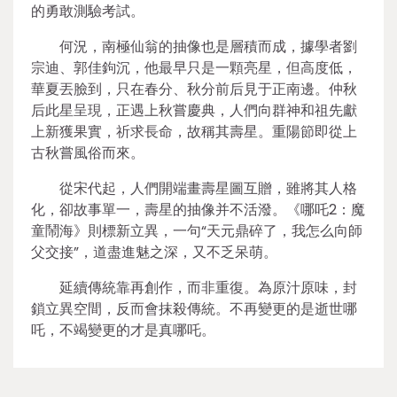
的勇敢測驗考試。
何況，南極仙翁的抽像也是層積而成，據學者劉
宗迪、郭佳鉤沉，他最早只是一顆亮星，但高度低，
華夏丟臉到，只在春分、秋分前后見于正南邊。仲秋
后此星呈現，正遇上秋嘗慶典，人們向群神和祖先獻
上新獲果實，祈求長命，故稱其壽星。重陽節即從上
古秋嘗風俗而來。
從宋代起，人們開端畫壽星圖互贈，雖將其人格
化，卻故事單一，壽星的抽像并不活潑。《哪吒2：魔
童鬧海》則標新立異，一句“天元鼎碎了，我怎么向師
父交接”，道盡進魅之深，又不乏呆萌。
延續傳統靠再創作，而非重復。為原汁原味，封
鎖立異空間，反而會抹殺傳統。不再變更的是逝世哪
吒，不竭變更的才是真哪吒。