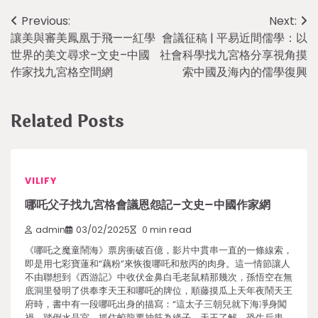
Post
Previous:
Next:
讓美與審美鳳凰于飛——紅學
會議征稿 | 平易近間儒學：以
navigation
世界的美文尋求–文史–中國
社會科學找九宮格分享視角摸
作家找九宮格空間網
索中國及海內的儒學復興
Related Posts
VILIFY
哪吒父子找九宮格會議恩怨記–文史–中國作家網
admin
03/02/2025
0 min read
《哪吒之魔童鬧海》票房衝破百億，影片中貫串一直的一條線索，
即是用七彩寶蓮和“藕粉”來恢復哪吒和敖丙的肉身。這一情節讓人
不由聯想到《西游記》中收伏金鼻白毛老鼠精那幾次，孫悟空在無
底洞里發明了供奉李天王和哪吒的牌位，順藤摸瓜上天年夜鬧天王
府時，書中有一段哪吒出身的描寫：“這太子三朝兒就下海凈身闖
禍，踏倒水晶宮，抓住蛟龍要抽筋為絳子。天王了解，恐生后患，