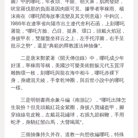
圖》中的哪吒，年夜頭、牛眼、朝天鼻，肌肉發財，
吠室羅伐那的負面基因肉眼可見。據學者寧稼雨、楊
沫南在《哪吒鬧海故事流變及其文明意蘊》中鉤沉，
1986年在遼寧省向陽市出土遼代舍利石函，上刻哪吒
屠龍，“哪吒方臉、凸目、挺鼻、環口，頭戴火焰冠，
身披甲衣，雙腿盤坐祥云之上，左手托浮圖，右手呈
批示之勢”，還是“典範的釋教護法神抽像”。
二是唐末鄭綮著《開天傳信錄》中，哪吒成少年
好漢，寧稼雨等稱，美國沙可樂美術館躲元代玉質浮
雕飾環一枚，刻哪吒與龍在海中相斗，哪吒赤裸下
身，身纏混天綾，手拿乾坤圈，與后世小說中的哪吒
一樣。
三是明朝書商余象斗編《南游記》，“哪吒出陣怎
生裝扮？但見頭戴紅花金紫圈，身披八寶繡盔甲，腳
穿綠線皂皮靴，左戴花花繡球，右插九節銅鞭，手用
蛇矛，身騎紅鬃白馬，大聲喝罵”。
三個抽像持久并存。道教一向想收編哪吒，特殊