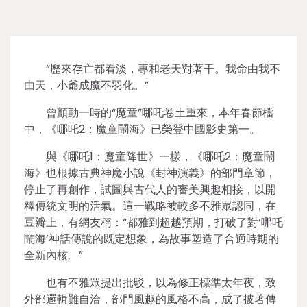
“歷來存亡都看淡，專和老天對著干。我命由我不
由天，小爺成魔不羽化。”
曾顫動一時的“魔童”哪吒卷土重來，本年春節檔
中，《哪吒2：魔童鬧海》已榮登中國影史第一。
與《哪吒1：魔童降世》一樣，《哪吒2：魔童鬧
海》也根據古典神魔小說《封神演義》的部門章節，
停止了再創作，試圖與古代人的審美興趣相接，以開
釋傳統文明的活氣。這一戰略被較多不雅眾認同，在
豆瓣上，有網友稱：“都雅到超越預期，打破了對‘哪吒
鬧海’神話傳說的既定想象，為故事塑造了合適時期的
全新內核。”
也有不雅眾提出批駁，以為修正標準太年夜，致
外部邏輯難自洽，部門風趣的風格不高，成了披著傳