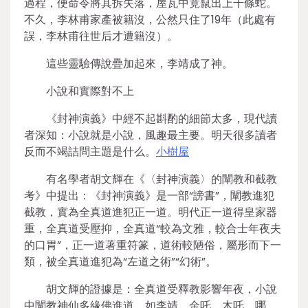
過程，便命令將其拆失落，屋瓦中竟竄出上千條蛇。
不久，李林甫家產被籍沒，公然只住了19年（此處有
誤，李林甫往世后才遭籍沒）。
這些靈驗傳說疊加起來，李靖成了神。
小說和實際對不上
《封神演義》中經不起斟酌的細節太多，現代讀
者深知：小說就是小說，風趣最主要。明天很多讀者
反而不竭詰問主題是什么。
小樹屋
有名學者胡文輝在《〈封神演義〉的闡教和截教
考》中提出：《封神演義》是一部“謗書”，闡教進犯
截教，實為全真道進犯正一道。明代正一道得皇家器
重，全真道受壓抑，全真道“較為文雅，較合士年夜夫
的口胃”，正一道著重符篆，道術較陋俗，屬形而下一
類，被全真道進犯為“左道之術”“幻術”。
胡文輝的證據是：全真道受釋教影響年夜，小說
中闡教神仙多緣佛進道，如李靖、金吒、木吒、哪