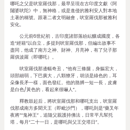
哪吒之父是吠室羅伐那，最早呈現在古印度文獻《阿
闥婆吠陀》中，無神格，或是進侵的雅利安人對本地
土著的稱號。跟著二者文明融會，吠室羅伐那被雅利
安化。
公元前6世紀初，古印度諸部落紛紜釀成國度，各
造“經籍”以自立，多提到吠室羅伐那，但編出故事不
盡同，他成了南方之神、財神、月亮神，有了兒子那
羅俱波羅（即哪吒）。
吠室羅伐那邊幅奇丑，“他有三條腿，身軀宏大，
頭部細弱，下巴廣大，八顆獠牙，胡須是綠色的，耳
朵像長矛一樣，面色發紅。他的胳膊一短一長，皮膚
是白色/黃色的，看起來很嚇人”。
釋教鼓起后，將吠室羅伐那和哪吒支出，吠室羅
伐那成南方多聞天王（即毗沙門），哪吒則是“藥叉年
夜將”“鬼神王”，追隨父親護持佛法，日常平凡幫托
塔，每月“二十一日，是哪吒與父王交塔日”。