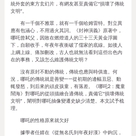
統外套的東方玄幻片，有網友甚至責備它“損壞了傳統
文明”。
有一千個不雅眾，就有一千個哈姆雷特。對立異
應有包涵心，不用過火其詞。《封神演義》原著中，
哪吒曾弒父，因敗在燃燈道人的三十三天黃金浮圖
下，自願收手，年夜年夜衝破了儒家的底線。如後人
上綱上線、痛加刪改，古人也就無法看到這些出色內
在的事務，又該怎么維護傳統文明？
沒有原封不動的傳統，傳統也應與時俱進。何
況，哪吒的傳統就是善變——從初期的邊幅丑惡、動
輒發怒，到后來的頑皮孩童，有落差。《哪吒2：魔童
鬧海》對哪吒的從頭描繪合適傳統，責備它“損壞傳統
文明”，闡明對哪吒抽像變遷史缺少清楚。本文試予梳
理。
哪吒的性格原來就欠好
據學者任婧在《從無名氏到年夜好漢》中鉤沉，