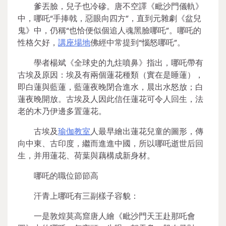
爹丟臉，兒子也冷磣。唐不空譯《毗沙門儀軌》
中，哪吒“手捧戟，惡眼向四方”，直到元雜劇《盆兒
鬼》中，仍稱“也恰便似個追人魂黑臉哪吒”。哪吒的
性格欠好，
講座場地
佛經中常提到“惱怒哪吒”。
學者楊斌《全球史的九炷噴鼻》指出，哪吒帶有
古埃及原因：埃及有兩個蓮花種類（實在是睡蓮），
即白蓮與藍蓮，藍蓮夜晚閉合進水，晨出水怒放；白
蓮夜晚開放。古埃及人因此信任蓮花可令人回生，法
老的木乃伊邊多置蓮花。
古埃及
瑜伽教室
人最早繪出蓮花兒童的圖形，傳
向中東、古印度，繼而進進中國，所以哪吒逝世后回
生，并用蓮花、荷葉與藕構成新身材。
哪吒的職位節節高
汗青上哪吒有三副樣子容貌：
一是敦煌莫高窟唐人繪《毗沙門天王赴那吒會