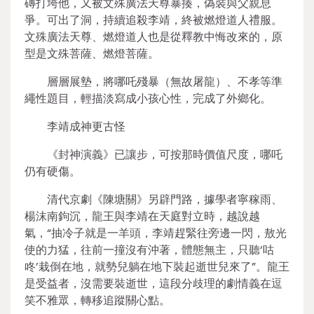
磚打垮他，又被文殊廣法天尊暴揍，偽裝與父親息
爭。可出了洞，持續追殺李靖，終被燃燈道人禮服。
文殊廣法天尊、燃燈道人也是從釋教中悔改來的，原
型是文殊菩薩、燃燈菩薩。
層層展墊，將哪吒殘暴（無故屠龍）、不孝等準
繩性題目，輕描淡寫成小孩心性，完成了外鄉化。
李靖成神更古怪
《封神演義》已讓步，可按那時價值尺度，哪吒
仍有硬傷。
清代京劇《陳塘關》另辟門路，據學者寧稼雨、
楊沫南鉤沉，龍王與李靖在天庭對立時，越說越
氣，“抽冷子就是一羊頭，李靖趕緊往旁邊一閃，敖光
使的力猛，往前一撞沒有沖著，體態無主，只聽‘咕
咚’栽倒在地，就勢兒躺在地下裝起逝世兒來了”。龍王
是受益者，沒需要裝逝世，這段分歧理的劇情義在逗
笑不雅眾，轉移追蹤關心點。