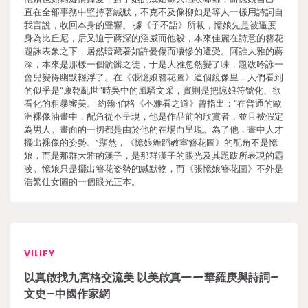
直在全部事務中堅持著緘默，不克不及像柳如是等人一樣用詩詞自
我言說，收回本身的聲響。 據《子不語》所載，憶娘先是被逼度
身為比丘尼，后又迫于蔣深的淫威而他殺，本來佳麗在詩意的簪花
題詠表象之下，居然暗藏著如許憂傷而凄慘的遭受。阿誰大雅的蔣
深，本來是那樣一個骯髒之徒，于是大雅忽然變了味，題跋吟詠一
會兒變得幽默輕浮了。在《張憶娘簪花圖》這個鏡像里，人們看到
的似乎是“康乾亂世”時吳中的風騷文采，實則是把憶娘符號化、欲
看化的粗暴審美。 約翰·伯格《不雅看之道》曾指出：“在普通的歐
洲裸像油畫中，配角從不呈現，他是作品前的欣賞者，並且被假定
為男人。畫面的一切都是由於他的在場而呈現。為了他，畫中人才
擺出裸像的姿勢。”顯然，《憶娘舞蹈教室簪花圖》的配角不是憶
娘，而是那群大雅的漢子，是那群漢子的眼光及其題跋所表現的霸
凌。憶娘只是擺出簪花姿勢的緘默物，而《張憶娘簪花圖》不外是
浩繁仕女圖的一個眼光正本。
VILIFY
以真啟找九宮格交流美 以美啟真——華羅庚與詩詞–
文史–中國作家網