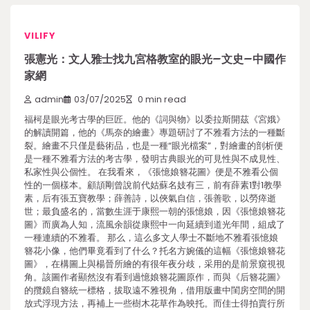
VILIFY
張憲光：文人雅士找九宮格教室的眼光–文史–中國作
家網
admin
03/07/2025
0 min read
福柯是眼光考古學的巨匠。他的《詞與物》以委拉斯開茲《宮娥》
的解讀開篇，他的《馬奈的繪畫》專題研討了不雅看方法的一種斷
裂。繪畫不只僅是藝術品，也是一種“眼光檔案”，對繪畫的剖析便
是一種不雅看方法的考古學，發明古典眼光的可見性與不成見性、
私家性與公個性。 在我看來，《張憶娘簪花圖》便是不雅看公個
性的一個樣本。顧頡剛曾說前代姑蘇名妓有三，前有薛素1對1教學
素，后有張五寶教學；薛善詩，以俠氣自信，張善歌，以勞瘁逝
世；最負盛名的，當數生涯于康熙一朝的張憶娘，因《張憶娘簪花
圖》而廣為人知，流風余韻從康熙中一向延續到道光年間，組成了
一種連續的不雅看。 那么，這么多文人學士不斷地不雅看張憶娘
簪花小像，他們畢竟看到了什么？托名方婉儀的這幅《張憶娘簪花
圖》，在構圖上與楊晉所繪的有很年夜分歧，采用的是前景窺視視
角。該圖作者顯然沒有看到過憶娘簪花圖原作，而與《后簪花圖》
的攬鏡自簪統一標格，拔取遠不雅視角，借用版畫中閨房空間的開
放式浮現方法，再補上一些樹木花草作為映托。而佳士得拍賣行所