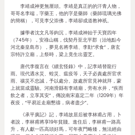
李靖成神更無厘頭。李靖是真正的的汗青人物，
哥哥名李端，字藥王，他的字是藥師（藥師琉璃光佛
的簡稱），可見李父崇佛，李靖卻成道教神祇。
據學者沈文凡等鉤沉，李靖成神始于天寶四年
（745年），安祿山稱，伐契丹至北平郡（治地點今
河北秦皇島市），夢見名將李靖、李勣“求食”，唐玄
宗特許立廟，上祭時，梁上竟生出靈芝。
唐代李復言在《續玄怪錄》中，記李靖替龍行
雨。現代遇水災、蝗災、瘟疫等，天子必責處所官求
雨、禳災不忠誠，予以處分。故處所官見神就拜，蒙
上就當成靈驗。河南滑縣有李靖廟，旁有水井，“疾而
飲之者，立享其安”，傳說南宋嘉定二年（1209年）年
夜疫，“平易近走廟懇禱，病者盡少”。
《承平廣記》記，李靖故居后被李林甫占用，卜
者說，李林甫將享19年貧賤。進住后，李林甫一路高
升，有人獻一匹高頭好馬，可年夜門略矮，無法經由