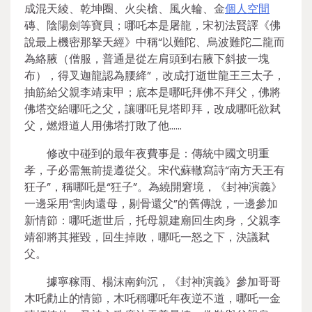
成混天綾、乾坤圈、火尖槍、風火輪、金
個人空間
磚、陰陽劍等寶貝；哪吒本是屠龍，宋初法賢譯《佛
說最上機密那拏天經》中稱“以難陀、烏波難陀二龍而
為絡腋（僧服，普通是從左肩頭到右腋下斜披一塊
布），得叉迦龍認為腰絳”，改成打逝世龍王三太子，
抽筋給父親李靖束甲；底本是哪吒拜佛不拜父，佛將
佛塔交給哪吒之父，讓哪吒見塔即拜，改成哪吒欲弒
父，燃燈道人用佛塔打敗了他……
修改中碰到的最年夜費事是：傳統中國文明重
孝，子必需無前提遵從父。宋代蘇轍寫詩“南方天王有
狂子”，稱哪吒是“狂子”。為繞開窘境，《封神演義》
一邊采用“割肉還母，剔骨還父”的舊傳說，一邊參加
新情節：哪吒逝世后，托母親建廟回生肉身，父親李
靖卻將其摧毀，回生掉敗，哪吒一怒之下，決議弒
父。
據寧稼雨、楊沫南鉤沉，《封神演義》參加哥哥
木吒勸止的情節，木吒稱哪吒年夜逆不道，哪吒一金