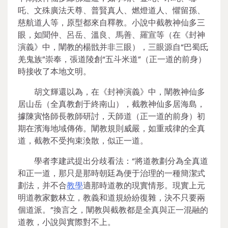
吒、文殊廣法天尊、普賢真人、燃燈道人、懼留孫、
慈航道人等，原型都來自釋教。小說中截教神仙多三
眼，如聞仲、呂岳、溫良、馬善、羅宣等（在《封神
演義》中，闡教的楊戩并非三眼），三眼源自“巴蜀氐
羌鬼族”崇奉，張道陵創“五斗米道”（正一道的前身）
時接收了本地文明。
胡文輝還以為，在《封神演義》中，闡教神仙多
居山岳（全真教創于終南山），截教神仙多居海島，
據陳寅恪師長教師研討，天師道（正一道的前身）初
期在濱海地域傳佈。闡教規則威嚴，如重戒律的全真
道，截教不受拘束渙散，似正一道。
學者李建武提出分歧看法：“將道教劃分為全真道
和正一道，那只是那時朝廷為便于治理的一種簡潔式
劃法，并不合
教學
適那時道教的現實情形。現實上元
明道教家數林立，教義和道規紛紛復雜，決不只要兩
個道派。”換言之，闡教與截教都是全真與正一混融的
道教，小說與實際對不上。