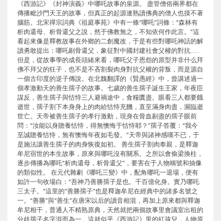
《西游記》《封神演義》中哪吒故事的泉源。 盡管僧俗兩界都在
傳播毗沙門天王的故事，但真正的起源連熟讀佛典的僧人也摸不著
腦筋。北宋禪宗詞典《祖庭事苑》中有一條“哪吒”詞條：“森林有
析肉還母、析骨還父之說，然于佛教無之，不知依何作此言。”這
看起來像是釋教故事在外鄉的二創魔改，于是有些對哪吒神話的解
讀勇敢提出：哪吒剔骨還父，象征對中國封建社會父權的對抗……
但是，從故事學的成長頭緒來看，哪吒父子恩怨的原型并非什么拜
佛不拜父的狂子，也不是不吝割裂肉身對抗父權的背叛，而是源自
一個古印度的逆子傳說。在北魏翻譯的《賢愚經》中，曾講述過一
個孝激動天的善生孺子的故事。七歲的善生孺子誕生王家，年夜臣
謀反，善生孺子與怙恃三人避禍途中，食糧匱盡。眼看三人都要餓
逝世，孺子割下本身身上的肉給怙恃充饑，直至滿身肉盡，瀕臨逝
世亡。天帝被善生孺子的孝行激動，現身在骨血剔盡的孺子眼前
問：“汝能以身贍養怙恃，得無懊悔于怙恃耶？”孺子答覆：“我今
至誠贍養怙恃，無有懊悔年夜如毛發。”天帝與諸神感嘆不已，于
是施法讓善生孺子的肉身恢復如初。 善生孺子割肉奉親，是釋迦
牟尼宿世的本生故事，原來與哪吒沒有關系。之所以會偷梁換柱，
逐步傳播為哪吒“析肉還母，析骨還父”，要害在于人物稱號和抽像
的類似性。 在元代雜劇《哪吒三變》中，配角哪吒一退場，便有
如許一句收場白：“吾神乃善勝孺子是也。千百億化身。實乃哪吒
三太子。”這里的“善勝孺子”也是釋迦牟尼在經典中的諸多名號之
一。“善勝”與“善生”在唐宋以后的讀音相混，再加上原來都與釋迦
牟尼相干，普通人不精熟原典，天然就把兩個故事里會議室出租的
分歧孺子名字混而為一。這就似乎《西游記》里的紅孩兒，人物原