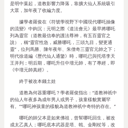
是明中葉起，道教影響力降落，靠擴大仙人系統吸引
大眾，加年夜了收編力度。
據學者羅俊在《符號學視野下中國現代哪吒抽像
的流變》中鉤沉：元明之際《道法會元》最早將哪吒
列為靈官（道教最信奉的護法尊神，有五百靈官之
說），稱“靈官性急，威勝哪吒，三頭九目，變更通
靈”，位列馬勝、陳年夜年、朱僧奇三靈官元帥之下；
明代徐道編《歷代仙人通鑒》時，哪吒已與托塔李天
王并列；明后期，哪吒升任中壇元帥，有了專經，即
《中壇元帥真經》。
終于被改本錢土娃
道教為何器重哪吒？學者羅俊指出：“道教神祇中
的仙人年夜多為成年男人或男子，孩童樣貌實屬罕
有。”“哪吒神孩童的樣貌為道教神祇中奇特的存在。”
哪吒的師父本是如來佛祖，曾幫哪吒回生，被改
成太乙真人；哪吒底本武器是塔、戟、金剛杖等，改