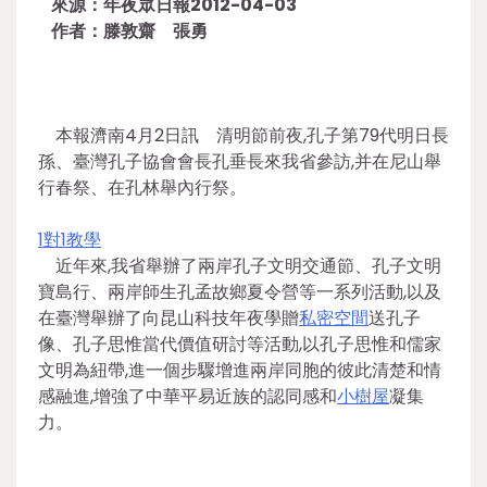
來源：年夜眾日報2012-04-03
作者：滕敦齋 張勇
本報濟南4月2日訊 清明節前夜,孔子第79代明日長
孫、臺灣孔子協會會長孔垂長來我省參訪,并在尼山舉
行春祭、在孔林舉內行祭。
1對1教學
近年來,我省舉辦了兩岸孔子文明交通節、孔子文明
寶島行、兩岸師生孔孟故鄉夏令營等一系列活動,以及
在臺灣舉辦了向昆山科技年夜學贈
私密空間
送孔子
像、孔子思惟當代價值研討等活動,以孔子思惟和儒家
文明為紐帶,進一個步驟增進兩岸同胞的彼此清楚和情
感融進,增強了中華平易近族的認同感和
小樹屋
凝集
力。