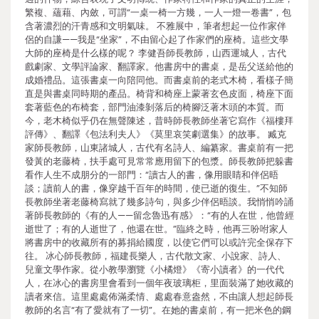
繁複、蘊藉、內斂，可謂“一桌一椅一方幾，一人一燈一卷書”，包
含著濃烈的汗青感和文明氣味。 不雅展中，筆者想起一位作家伴
侶的自謙——我是“坐家”，不由留心起了作家們的座椅。這些文學
大師的座椅是什么樣的呢？ 李健吾師長教師，山西運城人，古代
戲劇家、文學評論家、翻譯家。他書房中的書桌，是岳父送給他的
成婚禮品。這張書桌一向陪同他。而書桌前的老式木椅，看樣子簡
直是與書桌同時期的產品。椅背和椅座上蒙著玄色皮面，椅座下面
套著藍色的布椅套，部門油漆剝落后的椅腳泛著木頭的本質。而
今，老木椅似乎仍在無聲陳述，昔時師長教師坐著它寫作《福樓拜
評傳》、翻譯《包法利夫人》《莫里哀笑劇選集》的故事。 臧克
家師長教師，山東諸城人，古代有名詩人、編纂家。書桌前有一把
發黃的老藤椅，扶手處可見常常應用留下的包漿。師長教師把躲書
看作人生不成朋分的一部門：“讀古人的書，像用眼睛和伴侶晤
談；讀前人的書，像穿越千百年的時間，使已逝的復生。”不知師
長教師坐著老藤椅寫就了幾多詩句，與多少伴侶晤談。我悄悄吟誦
著師長教師的《有的人——留念魯迅有感》：“有的人在世，他曾經
逝世了；有的人逝世了，他還在世。”臨終之時，他再三吩咐家人
將書房中的收藏所有的募捐給國度，以使它們可以或許完全保存下
往。 冰心師長教師，福建長樂人，古代散文家、小說家、詩人、
兒童文學作家。從小教學瀏覽《小橘燈》《寄小讀者》的一代代
人，在冰心的書房里會看到一個年夜玻璃柜，里面裝滿了她收藏的
讀者來信。這里處處佈滿柔情、處處春意盎然，不由讓人想起師長
教師的名言“有了愛就有了一切”。在她的書桌前，有一把米色的鋼