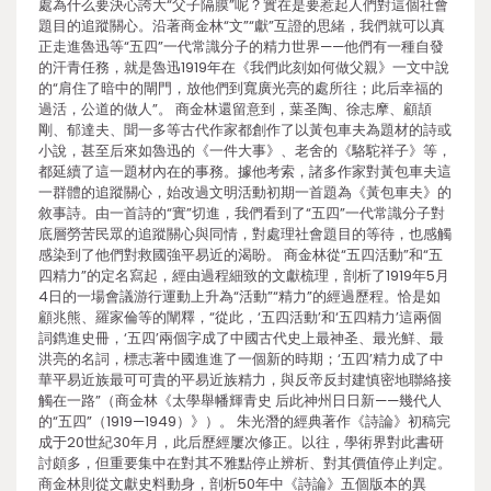
處為什么要決心誇大“父子隔膜”呢？實在是要惹起人們對這個社會
題目的追蹤關心。沿著商金林“文”“獻”互證的思緒，我們就可以真
正走進魯迅等“五四”一代常識分子的精力世界——他們有一種自發
的汗青任務，就是魯迅1919年在《我們此刻如何做父親》一文中說
的“肩住了暗中的閘門，放他們到寬廣光亮的處所往；此后幸福的
過活，公道的做人”。 商金林還留意到，葉圣陶、徐志摩、顧頡
剛、郁達夫、聞一多等古代作家都創作了以黃包車夫為題材的詩或
小說，甚至后來如魯迅的《一件大事》、老舍的《駱駝祥子》等，
都延續了這一題材內在的事務。據他考索，諸多作家對黃包車夫這
一群體的追蹤關心，始改過文明活動初期一首題為《黃包車夫》的
敘事詩。由一首詩的“實”切進，我們看到了“五四”一代常識分子對
底層勞苦民眾的追蹤關心與同情，對處理社會題目的等待，也感觸
感染到了他們對救國強平易近的渴盼。 商金林從“五四活動”和“五
四精力”的定名寫起，經由過程細致的文獻梳理，剖析了1919年5月
4日的一場會議游行運動上升為“活動”“精力”的經過歷程。恰是如
顧兆熊、羅家倫等的闡釋，“從此，‘五四活動’和‘五四精力’這兩個
詞鐫進史冊，‘五四’兩個字成了中國古代史上最神圣、最光鮮、最
洪亮的名詞，標志著中國進進了一個新的時期；‘五四’精力成了中
華平易近族最可可貴的平易近族精力，與反帝反封建慎密地聯絡接
觸在一路”（商金林《太學舉幡輝青史 后此神州日日新——幾代人
的“五四”（1919—1949）》）。 朱光潛的經典著作《詩論》初稿完
成于20世紀30年月，此后歷經屢次修正。以往，學術界對此書研
討頗多，但重要集中在對其不雅點停止辨析、對其價值停止判定。
商金林則從文獻史料動身，剖析50年中《詩論》五個版本的異