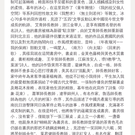
制可起落轉椅，椅面和扶手呈暖和的姜黃色，讓人感觸感染到女性
的柔情。暮年的冰心，在這里寫作了《童年雜憶》《我的祖父個人
空間》等系列回想性散文和《我懇求》《無士則若何》等雜文。冰
心70多年的寫作過程，見證了“五四”文學反動以來中國現今世文學
成長的軌跡。 艾青師長教師，浙江金華人，是享有國際名譽的有
名詩人。他的書房被稱為新疆“駐京辦”，由於艾青師長教師重新疆
回到北京后，他的新疆伴侶屢次來過這里。他的作品反應國民的疾
苦以及對光亮的熱鬧向往，作風樸實雄壯。昔時，《年夜堰河——
我的保姆》顫動文壇，一鳴驚人。《南方》《向太陽》《回來的
歌》，異樣寫就在這間書房中。書桌前，金黃色藤椅與黃色木質書
桌、書柜相映成趣。 王辛笛師長教師，江蘇淮安人，1對1教學“九
葉派”詩人。他的詩作昏黃而不艱澀，凝練雋永，自成一格。師長
教師不會多花心思打理書房，美其名曰“混亂美”。師長教師好客，
家中終年為來客準備著楊梅酒。他從不計較小我得掉，平生加入我
的最愛都無償募捐給了中國古代文學館。一張制作優良的雙屜書桌
及雕花木座椅，表現著他生涯的精致。暮年他在此寫作了詩集《印
象·花束》。 蕭軍師長教師，遼寧錦州人，有名作家。魯迅師長教
師為他的《八月的村落》作序，其作品描述了中國共產黨引導的西
南抗日游擊隊同日偽軍停止戰斗的故事，作風樸素剛健，充滿著不
成克制的氣力。在很是時代，他將衡宇的蘊藏室改成書房。書房很
小，沒有窗子，僅能放下一張三屜桌，桌上立一小書柜、一盞臺
燈。他親身木刻“蝸蝸居”為書房名。師長教師曾穿過的茶青色毛衣
仍披在書房的那把不銹鋼皮轉椅上，見證他“一笑回眸六六載，閑
將琴劍娛余年”。 葉君健師長教師，湖北紅安人，有名作家、翻譯