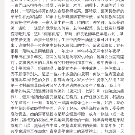
一路弄出來很多多少菜碟，有芽菜、木耳、胡蘿卜、肉絲等近十種
食材，一張張烙得薄如紙的春餅疊得老高。那時辰，葉師長教師的
弟弟住在她家隔鄰，印象中他那時腿腳有些未便，葉師長教師就讓
阿姨把他推過去，一家人圍坐在一路，吃的吃，聊的聊。葉師長教
師一邊吃，一邊還向我示范若何卷、若何搭配菜，告知我卷好后要
從頭吃到尾，這叫“有頭有尾”。那時，師長教師早已年過八旬，舉
動仍很便捷，舉措干脆爽利，生涯中的柴米油鹽之事可以手到擒
來，這盡對是一位家庭主婦持久練習出的技巧。后來我得知，她有
很長一段時光是兩地棲身，一年之中，半年待在天津南開年夜學，
半年待在加拿年夜。南開的居所是為專家供給的，她每次分開南開
前，要將居所里的工具所有的打包寄回加拿年夜，來年再寄回。一
次十幾個箱子，鉅細物品，都是她本身一件件放進，一件件拿出，
盡不願假手別人。這是一位八十多歲的白叟啊！何故一位表面處處
瀰漫著幸福特色的女性，卻有著通俗人家男子平生勞累的品德？我
第一次對面前葉師長教師的人生經過的事況發生了獵奇。 我上年
夜學的時辰只讀過葉師長教師的《唐宋詞十七講》和《迦陵論詩叢
稿》，體系地讀她的書完整是在任務后。由于任務的性質，我讀她
的某些書不止一遍，看她的一些講座錄像也不止一遍。如許，我心
中的葉師長教師垂垂平面、完全了起來。她是滿族正黃旗，妥妥的
衰敗貴族。她的穿著裝扮老是那么穩重得體，或有一條絲巾或一枚
胸針，讓樸實的衣物生出與她氣質相合的一面。她年青時老是穿戴
旗袍往上課，無論是在中國，仍是遠渡重洋的美國、加拿年夜（甚
共享會議室至在加拿年夜皇家學會院士的褒獎禮上）。無論頭一天