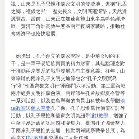
說，山東是孔子思惟和儒家文明的發源地，素稱“孔孟
之鄉，禮儀之邦”，歷史長久，文明底蘊深摯，天然資
源豐富。當前，山東正在加速實施山東半島藍色經濟
區、黃河三角洲高效生態區兩年夜國家戰略，推動社
會經濟平穩較快發展。
她指出，孔子創立的儒家學說，是中華文明的主
干，是中華平易近族寶貴的精力財富，其焦點理念對
于推動兩岸關系的戰爭發展具有主要意義。往年，山
東舉辦的兩岸孔子文明交通節包含“孔子文明寶島
行”和“朝圣齊魯文明行”兩部門六項活動、第二屆海峽
兩岸經典文明推廣會演、兩岸師生孔孟故鄉夏令營等
一系列活動，以及進島舉辦的向昆山科技年夜學贈
瑜
伽教室
送
個人空間
孔子像、孔子思惟當代價值研討等
活動，以孔子思惟和儒家文明為紐帶
1對1教學
，增強了
中華平易近族的認同感和凝集力。臺灣孔子協會努力
于兩岸孔子思惟的交通，推動兩岸關系戰爭發展，為
兩岸文
1對1教學
明交通做了大批任務。