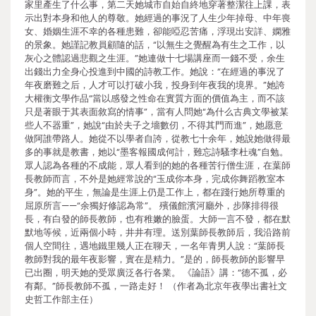
家里產生了什么事，第二天她城市自始自終地穿著整潔往上課，表
示出對本身和他人的尊敬。她經過的事況了人生少年掉母、中年喪
女、婚姻生涯不幸的各種患難，卻能啞忍苦痛，浮現出安詳、嫻雅
的景象。她謹記教員顧隨的話，“以無生之覺醒為有生之工作，以
灰心之體認過悲觀之生涯。”她連做十七場講座而一錢不受，余生
出錢出力全身心投進到中國的詩教工作。她說：“在經過的事況了
年夜磨難之后，人才可以打破小我，投身到年夜我的境界。”她誇
大權衡文學作品“當以感發之性命在實質方面的價值為主，而不該
只是著眼于其表面敘寫的情事”，當有人問她“為什么古典文學被某
些人不器重”，她說“由於夫子之墻數仞，不得其門而進”，她愿意
做阿誰帶路人。她從不以學者自誇，從教七十余年，她說她做得最
多的事就是教書，她以“墨客報國成何計，難忘詩騷李杜魂”自勉。
眾人認為各種的不成能，眾人看到的她的各種苦行僧生涯，在葉師
長教師而言，不外是她經常說的“玉成你本身，完成你舞蹈教室本
身”。她的平生，無論是生涯上仍是工作上，都在踐行她所尊重的
屈原所言——“余獨好修認為常”。 殯儀館濱河廳外，步隊排得很
長，有白發的師長教師，也有稚嫩的臉蛋。大師一言不發，都在默
默地等候，近兩個小時，井井有理。送別葉師長教師后，我沿路前
個人空間往，遇地鐵里幾人正在聊天，一名年青男人說：“葉師長
教師對我的最年夜影響，實在是精力。”是的，師長教師的影響早
已出圈，明天她的受眾廣泛各行各業。 《論語》講：“德不孤，必
有鄰。”師長教師不孤，一路走好！ （作者為北京年夜學出書社文
史哲工作部主任）