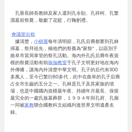
孔垂長師長教師及家人還到孔令貽、孔祥柯、孔繁
灝墓前祭奠，敬獻了花籃，行鞠躬禮。
會議室出租
據清楚，
小樹屋
每年清明節，孔氏后裔都要到孔林
掃墓，祭拜祖先，稱他們的祭奠為“家祭”，以區別于
曲阜市當局掌管的祭孔活動。海內外孔氏后裔年夜規
模的祭奠活動有助
瑜伽教室
于孔子文明更好地在海內
外傳播，讓海內外清楚中華文明。孔子的后代有300
多萬人，至今已繁衍80多代，此中在曲阜的孔子后裔
占全市生齒的五分之一。孔林是孔子及其家族的墳
場，也是中國國內規模最年夜、持續年月最長、保留
最完全的一處氏族墓葬群，１９９４年與孔府、孔廟
一同被
家教
聯合國教科文組織列進世界文明遺產名
錄。