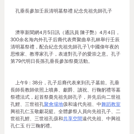
孔垂長參加壬辰清明墓祭禮 紀念先祖先師孔子
濟寧新聞網4月5日訊（通訊員 陳子艷）4月4日，
300余名海內外孔子后裔代表齊聚曲阜孔林舉行壬辰
清明墓祭禮，配合紀念先祖先師孔子\中國偉年夜的
思惟家、教導家孔子，表達對孔子的愛崇之意。孔子
第79代明日長孫孔垂長參加祭奠活動。
上午9：38分，孔子后裔代表來到孔子墓前。孔垂
長師長教師依照上噴鼻、獻爵、讀祝、行鞠躬禮等墓
祭禮法式，起首祭奠先祖先師孔子，并先后向二世祖
孔鯉、三世祖孔
聚會場地
伋和遠代先祖、中
舞蹈教室
興祖孔仁玉敬獻花籃。全體參祭人員向先祖孔子、二
世祖孔鯉、三世祖孔伋和
共享空間
遠代先祖、中興祖
孔仁玉 行三鞠躬禮。