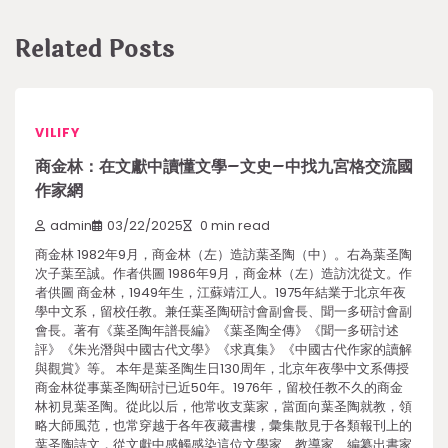
Related Posts
VILIFY
商金林：在文獻中讀懂文學–文史–中找九宮格交流國
作家網
admin
03/22/2025
0 min read
商金林 1982年9月，商金林（左）造訪葉圣陶（中）。右為葉圣陶
次子葉至誠。作者供圖 1986年9月，商金林（左）造訪沈從文。作
者供圖 商金林，1949年生，江蘇靖江人。1975年結業于北京年夜
學中文系，留校任教。兼任葉圣陶研討會副會長、聞一多研討會副
會長。著有《葉圣陶年譜長編》《葉圣陶全傳》《聞一多研討述
評》《朱光潛與中國古代文學》《求真集》《中國古代作家的讀解
與觀賞》等。 本年是葉圣陶生日130周年，北京年夜學中文系傳授
商金林從事葉圣陶研討已近50年。1976年，留校任教不久的商金
林初見葉圣陶。從此以后，他常收支葉家，當面向葉圣陶就教，領
略大師風范，也常穿越于各年夜藏書樓，彙集散見于各類報刊上的
葉圣陶詩文，從文獻中感觸感染這位文學家、教導家、編纂出書家