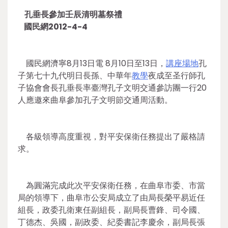
孔垂長參加壬辰清明墓祭禮
國民網2012-4-4
國民網濟寧8月13日電 8月10日至13日，
講座場地
孔
子第七十九代明日長孫、中華年
教學
夜成至圣行師孔
子協會會長孔垂長率臺灣孔子文明交通參訪團一行20
人應邀來曲阜參加孔子文明節交通周活動。
各級領導高度重視，對平安保衛任務提出了嚴格請
求。
為圓滿完成此次平安保衛任務，在曲阜市委、市當
局的領導下，曲阜市公安局成立了由局長榮平易近任
組長，政委孔衛東任副組長，副局長曹鋒、司令國、
丁德杰、吳國，副政委、紀委書記李慶余，副局長張