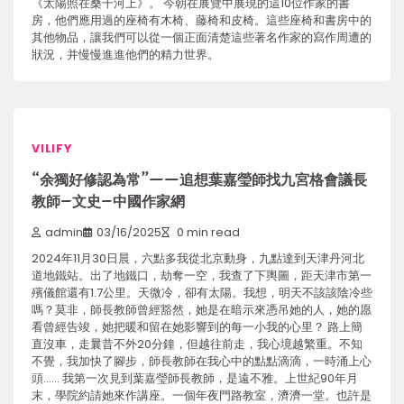
《太陽照在桑干河上》。 今朝在展覽中展現的這10位作家的書
房，他們應用過的座椅有木椅、藤椅和皮椅。這些座椅和書房中的
其他物品，讓我們可以從一個正面清楚這些著名作家的寫作周遭的
狀況，并慢慢進進他們的精力世界。
VILIFY
“余獨好修認為常”——追想葉嘉瑩師找九宮格會議長
教師–文史–中國作家網
admin
03/16/2025
0 min read
2024年11月30日晨，六點多我從北京動身，九點達到天津丹河北
道地鐵站。出了地鐵口，劫奪一空，我查了下輿圖，距天津市第一
殯儀館還有1.7公里。天微冷，卻有太陽。我想，明天不該該陰冷些
嗎？莫非，師長教師曾經豁然，她是在暗示來憑吊她的人，她的愿
看曾經告竣，她把暖和留在她影響到的每一小我的心里？ 路上簡
直沒車，走曩昔不外20分鐘，但越往前走，我心境越繁重。不知
不覺，我加快了腳步，師長教師在我心中的點點滴滴，一時涌上心
頭…… 我第一次見到葉嘉瑩師長教師，是遠不雅。上世紀90年月
末，學院約請她來作講座。一個年夜門路教室，濟濟一堂。也許是