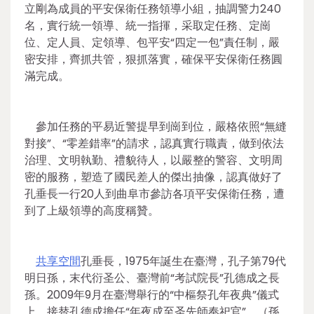
立剛為成員的平安保衛任務領導小組，抽調警力240
名，實行統一領導、統一指揮，采取定任務、定崗
位、定人員、定領導、包平安“四定一包”責任制，嚴
密安排，齊抓共管，狠抓落實，確保平安保衛任務圓
滿完成。
參加任務的平易近警提早到崗到位，嚴格依照“無縫
對接”、“零差錯率”的請求，認真實行職責，做到依法
治理、文明執勤、禮貌待人，以嚴整的警容、文明周
密的服務，塑造了國民差人的傑出抽像，認真做好了
孔垂長一行20人到曲阜市參訪各項平安保衛任務，遭
到了上級領導的高度稱贊。
共享空間
孔垂長，1975年誕生在臺灣，孔子第79代
明日孫，末代衍圣公、臺灣前“考試院長”孔德成之長
孫。2009年9月在臺灣舉行的“中樞祭孔年夜典”儀式
上，接替孔德成擔任“年夜成至圣先師奉祀官”。（孫