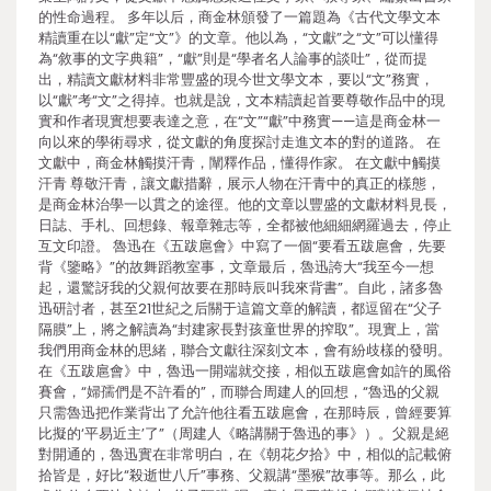
的性命過程。 多年以后，商金林頒發了一篇題為《古代文學文本
精讀重在以“獻”定“文”》的文章。他以為，“文獻”之“文”可以懂得
為“敘事的文字典籍”，“獻”則是“學者名人論事的談吐”，從而提
出，精讀文獻材料非常豐盛的現今世文學文本，要以“文”務實，
以“獻”考“文”之得掉。也就是說，文本精讀起首要尊敬作品中的現
實和作者現實想要表達之意，在“文”“獻”中務實——這是商金林一
向以來的學術尋求，從文獻的角度探討走進文本的對的道路。 在
文獻中，商金林觸摸汗青，闡釋作品，懂得作家。 在文獻中觸摸
汗青 尊敬汗青，讓文獻措辭，展示人物在汗青中的真正的樣態，
是商金林治學一以貫之的途徑。他的文章以豐盛的文獻材料見長，
日誌、手札、回想錄、報章雜志等，全都被他細細網羅過去，停止
互文印證。 魯迅在《五跋扈會》中寫了一個“要看五跋扈會，先要
背《鑒略》”的故舞蹈教室事，文章最后，魯迅誇大“我至今一想
起，還驚訝我的父親何故要在那時辰叫我來背書”。自此，諸多魯
迅研討者，甚至21世紀之后關于這篇文章的解讀，都逗留在“父子
隔膜”上，將之解讀為“封建家長對孩童世界的搾取”。現實上，當
我們用商金林的思緒，聯合文獻往深刻文本，會有紛歧樣的發明。
在《五跋扈會》中，魯迅一開端就交接，相似五跋扈會如許的風俗
賽會，“婦孺們是不許看的”，而聯合周建人的回想，“魯迅的父親
只需魯迅把作業背出了允許他往看五跋扈會，在那時辰，曾經要算
比擬的‘平易近主’了”（周建人《略講關于魯迅的事》）。父親是絕
對開通的，魯迅實在非常明白，在《朝花夕拾》中，相似的記載俯
拾皆是，好比“殺逝世八斤”事務、父親講“墨猴”故事等。那么，此