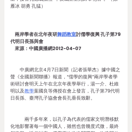
雁冰 胡勇 孔猛）
兩岸學者在北年夜研
舞蹈教室
討儒學復興 孔子第79
代明日長孫與會
來源：中國廣播網2012-04-07
中廣網北京4月7日新聞（記者張華杰）據中國之
聲《全國新聞聯播》報道，“儒學的復興”兩岸學者學
術研討會明天上午在北京年夜學舉行，湯一介、杜維
明以及
教學
葉國良等傳授在會上發言，孔子第79代明
日長孫、臺灣孔子協會會長孔垂長致辭。
兩千多年來，以孔子為代表的儒家文明潛移默
化地影響著每一個中國人，雖然也曾幾度式微，最終