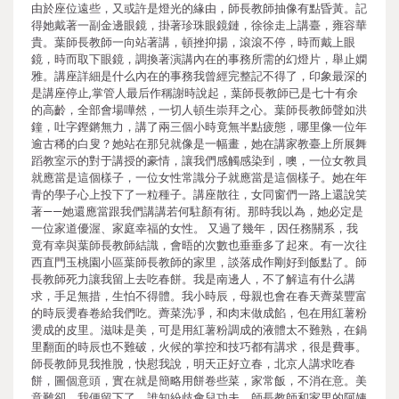
由於座位遠些，又或許是燈光的緣由，師長教師抽像有點昏黃。記
得她戴著一副金邊眼鏡，掛著珍珠眼鏡鏈，徐徐走上講臺，雍容華
貴。葉師長教師一向站著講，頓挫抑揚，滾滾不停，時而戴上眼
鏡，時而取下眼鏡，調換著演講內在的事務所需的幻燈片，舉止嫻
雅。講座詳細是什么內在的事務我曾經完整記不得了，印象最深的
是講座停止,掌管人最后作稱謝時說起，葉師長教師已是七十有余
的高齡，全部會場嘩然，一切人頓生崇拜之心。葉師長教師聲如洪
鐘，吐字鏗鏘無力，講了兩三個小時竟無半點疲態，哪里像一位年
逾古稀的白叟？她站在那兒就像是一幅畫，她在講家教臺上所展舞
蹈教室示的對于講授的豪情，讓我們感觸感染到，噢，一位女教員
就應當是這個樣子，一位女性常識分子就應當是這個樣子。她在年
青的學子心上投下了一粒種子。講座散往，女同窗們一路上還說笑
著——她還應當跟我們講講若何駐顏有術。那時我以為，她必定是
一位家道優渥、家庭幸福的女性。 又過了幾年，因任務關系，我
竟有幸與葉師長教師結識，會晤的次數也垂垂多了起來。有一次往
西直門玉桃園小區葉師長教師的家里，談落成作剛好到飯點了。師
長教師死力讓我留上去吃春餅。我是南邊人，不了解這有什么講
求，手足無措，生怕不得體。我小時辰，母親也會在春天薺菜豐富
的時辰燙春卷給我們吃。薺菜洗凈，和肉末做成餡，包在用紅薯粉
燙成的皮里。滋味是美，可是用紅薯粉調成的液體太不難熟，在鍋
里翻面的時辰也不難破，火候的掌控和技巧都有講求，很是費事。
師長教師見我推脫，快慰我說，明天正好立春，北京人講求吃春
餅，圖個意頭，實在就是簡略用餅卷些菜，家常飯，不消在意。美
意難卻，我便留下了。誰知紛歧會兒功夫，師長教師和家里的阿姨