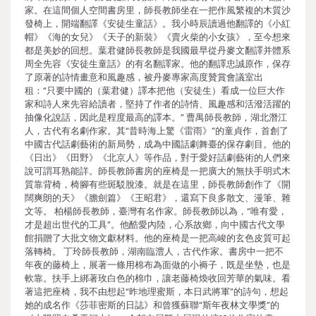
家。在這間個人空間書房里，師長教師坐在一把作風繁複的木質沙
發椅上，開端翻譯《安徒生童話》。我小時辰讀過他翻譯的《小紅
帽》《海的女兒》《天子的新裝》《賣火柴的小女孩》，至今想來
都是美妙的回想。葉君健師長教師是我國最早從丹麥文翻譯并體系
周全先容《安徒生童話》的有名翻譯家。他的翻譯忠誠原作，保存
了原著的詩情畫意和風趣感，被丹麥專家高度贊賞會議室出
租：“只要中國的（葉君健）譯本把他（安徒生）看成一位巨大作
家和詩人來先容給讀者，堅持了作者的詩情、風趣感和活潑活躍的
抽像化說話，因此是程度最高的譯本。” 曹禺師長教師，湖北潛江
人，古代有名劇作家。其“昔時海上驚《雷雨》”的童貞作，首創了
中國古代話劇藝術的新局勢，成為中國話劇舞臺的保存劇目。他的
《日出》《田野》《北京人》等作品，對于愛好話劇藝術的人們來
說可謂耳熟能詳。師長教師書房的座椅是一把廣大的無扶手明式木
質靠背椅，椅腳有些斑駁脫漆。就是在這里，師長教師創作了《開
闊爽朗的天》《膽劍篇》《王昭君》，還寫下良多散文、漫筆、雜
文等。 柏楊師長教師，臺灣有名作家。師長教師以為，“唯有愛，
才是超出世代的工具”。他酷愛內陸，心系故鄉，向中國古代文學
館捐贈了大批文物文獻材料。他的座椅是一把高峻的玄色皮質可起
落轉椅。 丁玲師長教師，湖南臨澧人，古代作家。書房中一把不
年夜的藤椅上，展著一條用棉布為面做的小褥子，既是坐墊，也是
軟靠。扶手上綁著玫白色的棉巾，讓老藤椅煥收回芳華的氣味。看
著這把座椅，我不由想起“昨地理蜜斯，本日武將軍”的詩句，想起
她的成名作《莎菲密斯的日誌》和曾獲蘇聯“斯年夜林文學獎”的