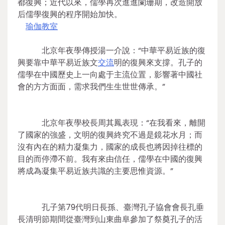
都復興；近代以來，儒學再次進進闌珊期，改造開放
后儒學復興的程序開始加快。
瑜伽教室
北京年夜學傳授湯一介說：“中華平易近族的復
興要靠中華平易近族文
交流
明的復興來支撐。孔子的
儒學在中國歷史上一向處于主流位置，影響著中國社
會的方方面面，需求我們生生世世傳承。”
北京年夜學校長周其鳳表現：“在我看來，離開
了國家的強盛，文明的復興終究不過是鏡花水月；而
沒有內在的精力凝集力，國家的成長也將因掉往標的
目的而停滯不前。我有來由信任，儒學在中國的復興
將成為凝集平易近族共識的主要思惟資源。”
孔子第79代明日長孫、臺灣孔子協會會長孔垂
長清明節期間從臺灣到山東曲阜參加了祭奠孔子的活