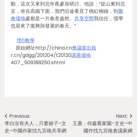
動，這次又來到北年夜參加研討。他說：“從山東到北
京，坐在高鐵下面，我們沿途看見了桃紅柳綠，到
聚
會場地
處都是一片春意盎然。
共享空間
我信任，儒學
也迎來了復興與發展的春天。”
1對1教學
原始網址http://china.cn
會議室出租
r.cn/gdgg/201204/t20120
講座場地
407_509399250.shtml
Post
Previous:
Next:
李白沒有夫人，只要娘子–文
王賡：何處看家園–文史–中
navigation
史–中國作家找九宮格共享網
國作找九宮格會議家網