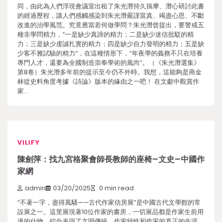
同，由此為人們浮現會議室出租了朱光潛持久揣摩、潛心研討此書
的經過歷程，讓人們感觸感染到朱光潛嚴謹當真、竭盡心思、不斷
改進的治學風范。究竟應當若何做學問？朱光潛曾提出，要警戒五
種非學問精力，“一是缺少真諦的精力；二是缺少迷信批駁的精
力；三是缺少虔誠扎實的精力；四是缺少自力發明的精力；五是缺
少客不雅試驗的精力”，在這種情形下，“年夜學的義務不只在培養
專門人才，還要為全國制造崇奉學術的風尚”。（《朱光潛選集》
第8卷）朱光潛多年前的提示至今仍不外時。我想，這能夠是商金
林從史料角度考據《詩論》版本的緣由之一吧！ 在文獻中觀賞作
家…
VILIFY
陳劍萍：找九宮格聚會師長教師的座椅–文史–中國作
家網
admin
03/20/2025
0 min read
“不著一字，盡得風騷——古代作家信房展”是中國古代文學館的常
設展之一。這里展現著10位作家的書房，一切展品都是作家生前用
過的什物，綜合表現了文明傳統、作家特性和作家的真正的生涯，