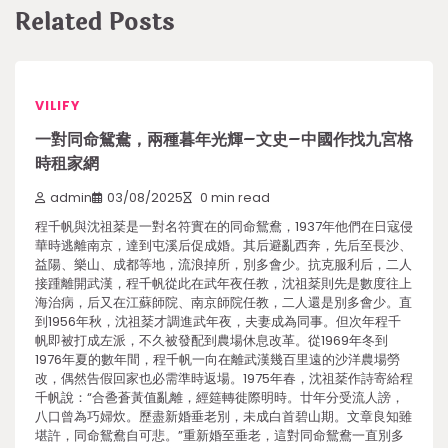
Related Posts
VILIFY
一對同命鴛鴦，兩種暮年光輝–文史–中國作找九宮格
時租家網
admin
03/08/2025
0 min read
程千帆與沈祖棻是一對名符實在的同命鴛鴦，1937年他們在日寇侵
華時逃離南京，達到屯溪后促成婚。其后避亂西奔，先后至長沙、
益陽、樂山、成都等地，流浪掉所，別多會少。抗克服利后，二人
接踵離開武漢，程千帆從此在武年夜任教，沈祖棻則先是數度往上
海治病，后又在江蘇師院、南京師院任教，二人還是別多會少。直
到1956年秋，沈祖棻才調進武年夜，夫妻成為同事。但次年程千
帆即被打成左派，不久被發配到農場休息改革。從1969年冬到
1976年夏的數年間，程千帆一向在離武漢幾百里遠的沙洋農場勞
改，偶然告假回家也必需準時返場。1975年春，沈祖棻作詩寄給程
千帆說：“合巹蒼黃值亂離，經筵轉徙際明時。廿年分受流人謗，
八口曾為巧婦炊。歷盡新婚垂老別，未成白首碧山期。文章良知雖
堪許，同命鴛鴦自可悲。”重新婚至垂老，這對同命鴛鴦一直別多