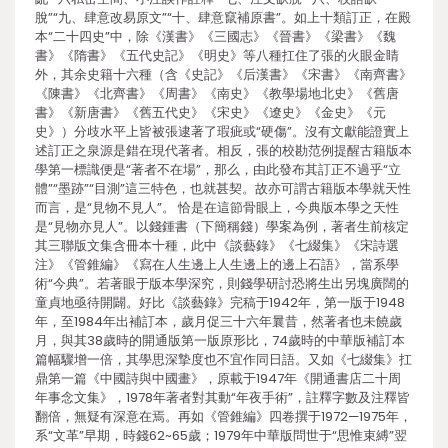
脫”“九、肆意改易原文”“十、肆意竄補原書”。如上十類訂正，在殿
本“二十四史”中，除《漢書》《三國志》《晉書》《梁書》《魏
書》《隋書》《五代史記》《明史》等八種扛住了張的火眼金睛
外，其余史籍十六種（含《史記》《后漢書》《宋書》《南齊書》
《陳書》《北齊書》《周書》《南史》《教學場地北史》《舊唐
書》《新唐書》《舊五代史》《宋史》《遼史》《金史》《元
史》）分歧水平上皆被張逮著了瑕疵或“硬傷”。沒有文獻能證實上
述訂正之泉源是錯在現代著者。相反，張的校勘范例提醒古籍版本
學第一標識便是“著者不在場”，那么，由此發布其訂正不過乎“立
體”“墨跡”“目測”這三特色，也就甚契。故亦可謂古籍版本學就天性
而言，是“見物不見人”。 恰是在這節骨眼上，今典版本學之天性
是“見物亦見人”。以錢鍾書（下簡稱錢）學案為例，著者生前核定
其三聯版文集含冊本十種，此中《談藝錄》《七綴集》《宋詩選
注》《管錐編》《寫在人生邊上人生邊上的邊上石語》，當系學
術“今典”。若著眼于版本學深究，則錢學研討恐將生出另塊廣闊的
童貞地亟待開闢。好比《談藝錄》完稿于1942年，第一版于1948
年，至1984年出補訂本，歲月促三十六年曩昔，然著者也未饒歲
月，與其38歲時的開通版第一版原形比，74歲時的中華版補訂本
篇幅驟增一倍，其學思深摯度也不宜作同日語。又如《七綴集》扛
鼎第一篇《中國詩與中國畫》，原載于1947年《開通書店二十周
年事念文集》，1978年著者對其動“年夜手術”，註釋字數及注釋皆
翻倍，無疑有深意在焉。再如《管錐編》四卷撰于1972—1975年，
系“文革”早期，時錢62~65歲；1979年中華版問世于“思惟束縛”翌