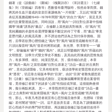
錢著（從《談藝錄》《圍城》《槐聚詩存》《宋詩選注》《七綴
集》到《管錐編》四卷等）悉數發布臺灣版時，悵然命筆而撰。錢
將其終生血汗凝成的皇皇巨著謙稱為“一片樹葉”，又以此“樹葉”來
表征其孤膽疏離1949—1978年間那“風尚”的自力“風向”，當足見其
絕代肚量暨迥拔品性。同時須說，用“風向”一詞往對位原著中指稱
國學“南畫”譜系的“畫品”，在修辭上當然頗具對稱美，但“風向”究
竟純屬錢的卓盡性命選擇暨彌漫不斷定的伶丁守看，而“畫品”畢竟
是歷代騷人的風流高雅，并不誘迫他們須為之預付保存價格。 固
然，后學若欲潛心體悟錢之“風向”對“風尚”確當世疏離有何不易，
只須比擬昔時“風尚”曾若何將郭紹虞、朱光潛、李澤厚等一一“碾
平”，卻偏偏未“碾平”錢的“風向”，就足以明鑒錢的“風向”所蘊結的
文明態度、治學方式暨文學史不雅點，及其由此而煉成的思惟免疫
力，有多渾樸、雄壯、純潔且堅貞。另，亟待補白的是，本章
用“‘風尚—風向’之當世疏離”往對位原著之“‘詩品—畫品’的古典對
峙”，意在訴諸隱喻，它具有暗射性，亟須借學術史暨思惟史的X光
來“透視”，切忌靠古籍版本學的“目測”。由於“目測”者難免臆想若
對《詩畫》修訂版作地毯式搜刮，定能像福爾摩斯普通在案發明
場，覓得修訂者留下的諸多“心因”性指紋或萍蹤。這很能夠會掃
興，擬分兩點來講。 其一，本章既然明言修訂者是借“‘詩品—畫
品’之古典對峙”框架來隱喻其“‘風尚—風向’之當世疏離”而具暗射
性，那么，年夜凡考證者就宜有心思預備且做作業，先體味《管錐
編》若何闡述“惚恍”一詞。這不是故弄玄虛，而是為了讀懂錢著的
匠心而繞不外的專門研究環節。再說錢這個修訂版也確切改得不