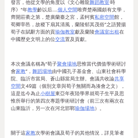
發言，他從文學的角度以《文心雕龍
舞蹈教室
·時
序》“年
教學
齡以后……
個人空間
唯齊楚兩國頗有文學，
齊開莊衢之第，楚廣蘭臺之宮，孟軻賓
私密空間
館，
荀卿宰邑，故稷下扇其清風，蘭陵郁其茂俗”之語贊揚
荀子在賦辭方面的貢
瑜伽教室
獻及蘭陵
會議室出租
在
中國歷史文明上的位
交流
置及貢獻。
本次會議名稱為“荀子
聚會場地
思惟當代價值學術研討
會
家教
”，
舞蹈場地
由中國孔子基金會、山東社會科學
院、臨沂市當局、蒼山縣當局主辦。會議共收論
共享
空間
文49篇（個別文章與荀子無關而為湊會之文），
這是迄今為止
小樹屋
東亞年夜陸學界就荀子生平及思
惟所舉行的第四次專題學術研討會（前三次有兩次在
山東臨沂，另一次在河北邯鄲
瑜伽場地
）。
關于這
家教
次學術會議及荀子的其他情況，詳見筆者