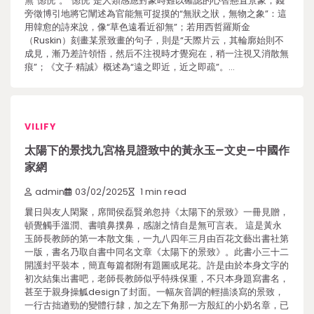
無“惚恍”。“惚恍”是人類感應對象時難以確認的心智懸置景象，錢
旁徵博引地將它闡述為官能無可捉摸的“無狀之狀，無物之象”：這
用韓愈的詩來說，像“草色遠看近卻無”；若用西哲羅斯金
（Ruskin）刻畫某景致畫的句子，則是“天際片云，其輪廓始則不
成見，漸乃差許領悟，然后不注視時才覺宛在，稍一注視又消散無
痕”；《文子·精誠》概述為“遠之即近，近之即疏”。…
VILIFY
太陽下的景找九宮格見證致中的黃永玉–文史–中國作
家網
admin
03/02/2025
1 min read
曩日與友人閑聚，席間侯磊賢弟忽持《太陽下的景致》一冊見贈，
頓覺觸手溫潤、書噴鼻撲鼻，感謝之情自是無可言表。 這是黃永
玉師長教師的第一本散文集，一九八四年三月由百花文藝出書社第
一版，書名乃取自書中同名文章《太陽下的景致》。此書小三十二
開護封平裝本，簡直每篇都附有題圖或尾花。許是由於本身文字的
初次結集出書吧，老師長教師似乎特殊保重，不只本身題寫書名，
甚至于親身操觚design了封面。一幅灰音調的輕描淡寫的景致，
一行古拙遒勁的變體行隸，加之左下角那一方殷紅的小奶名章，已