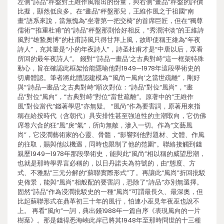
左側“詩品”秤盤對王維作風報出的份量，與右側“畫品”秤盤的評價
比擬，顯然低良多。在“畫品”秤盤那兒，王維作風之于祖國“南
畫”語系來說，當無愧為“坐著第一把交椅”的首席巨匠，但在“獨尊
儒術”“推重杜甫”的“詩品”秤盤那則恰好相反，“秀潤沖淡”的王維詩
風對“雄鷙奧博”的杜甫詩風只得甘拜上風，故即使稱王維為“年夜
詩人”，充其量是“小的年夜詩人”，詩圣杜甫才是“中唐以后，眾看
所回的最年夜詩人”。 錢對“‘詩品—畫品’之古典對峙”這一框架特殊
動心，旨在確認此框架恰能隱喻他對1949—1978年這段學術史的
切膚體認。筆者將此體認建模為“‘風尚—風向’之當世疏離”，剛好
與“‘詩品—畫品’之古典對峙”順次對位：“詩品”對位“風尚”，“畫
品”對位“風向”，“古典對峙”對位“當世疏離”。原著中的“王維作
風”對位當代“錢著學思”亦無疑。 “風尚”作為要害詞，原著用來指
稱在給按時代（含朝代）具安排性甚至強迫性的主潮取向，它仿佛
席卷六合的狂“風”戾“氣”，所向無敵，滲入一切。作為“文藝風
尚”，它浸潤藝術家的心靈、骨髓，“影響到他對題材、文體、作風
的往取，賜與他以機遇，同時也限制了他的范圍”。聯絡接觸到錢
親歷1949—1978年那段學術史，能與此“風尚”相以稱的威望思潮，
也就是那時學界言必稱的，以日丹諾夫為符號的，由“態度、方
式、不雅點”三元分解的“蘇聯實際形式”了。再讓此“風尚”折回批駁
史佈景，能與“風尚”相般配的要害詞，恐除了“詩品”亦別無選擇。
固然“詩品”作為浸潤批駁史的一種“風尚”可謂最長久、最深奧，但
比起蘇聯形式在鼎革初三十年的風行，怕連小巫見年夜巫也說不
上。 再看“風向”一詞，典出錢1988年一篇自序《表現風向的一片
樹葉》。那是錢得悉海峽此岸已將其1948年至那時問世的十三種