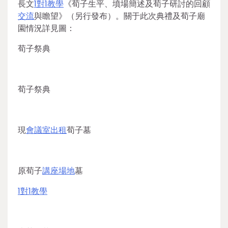
長文
1對1教學
《荀子生平、墳場簡述及荀子研討的回顧
交流
與瞻望》（另行發布）。關于此次典禮及荀子廟
園情況詳見圖：
荀子祭典
荀子祭典
現
會議室出租
荀子墓
原荀子
講座場地
墓
1對1教學