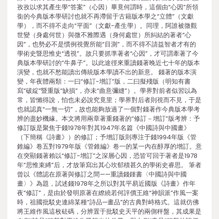
孜孜以求其產生學“答案”（心因）畢竟何謂時，這個由“心因”所領
銜的今典版本學研討也就不再滯留于古籍版本學之“立體”（文獻
學），而不得不走向“平面”（文獻-產生學）。同理，阿誰被微觀
世變（身處何世）與微不雅際遇（身何處世）所糾結的著者“心
因”，也勢必不是慣例視覺所能“目測”，而不得不請益智者才有的
學術史暨思惟史“透視”。故只要抓準著者“心因”，才可謂牽著了今
典版本學研討的“牛鼻子”。以此途徑來重讀錢著晚近七十年的版本
演變，也就不愁能讀出傳統版本學讀不出的新意。 錢著的版本演
變，年夜體兩類：一曰“修訂-增訂”版，二曰擬殘版（明知有書
寫“破綻”暨重版“缺損”，亦未“曲意彌縫”）。學界對前者似習以為
常，皆懶得說，怕也未必說究竟里；學界對后者則視而不見，于是
也就認真“一無一切”，故也能夠放過了一個對錢著作今典版本學考
辨的盡妙機緣。本文將用兩章著重錢著的“修訂－增訂”版考辨：予
修訂版是聚焦于錢1978年對其1947年名篇《中國詩與中國畫》
（下簡稱《詩畫》）的修訂；予增訂版則專注于錢1994年版《管
錐編》卷五對1979年版《管錐編》卷一的某一內在醇厚的增訂。意
在突顯錢著賴以“修訂-增訂”之深層心因，恐皆可回于著者是1978
年“思惟束縛”后，才放筆寫出其心坎郁積甚久的學術史睿思。 筆者
曾以《體認在原著與修訂之間——重讀錢鍾書〈中國詩與中國
畫〉》為題，試述錢1978年之所以對其平易近國版《詩畫》作年
夜“修訂”，是由於發明原著在繚繞若何評價王維“神韻派”作風一案
時，祖國批駁史連綿某種“詩品—畫品”的古典對峙格式。這就仿佛
將王維作風這枚砝碼，分辨置于批駁史天平的兩側秤盤，其成果是