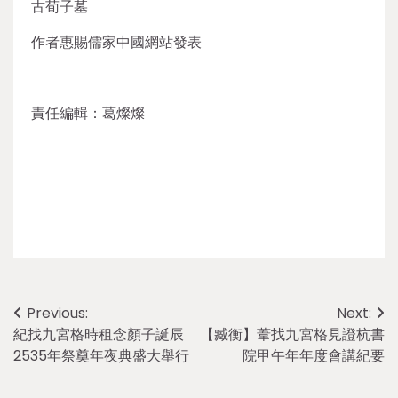
古荀子墓
作者惠賜儒家中國網站發表
責任編輯：葛燦燦
Post
Previous:
Next:
紀找九宮格時租念顏子誕辰
【臧衡】葦找九宮格見證杭書
navigation
2535年祭奠年夜典盛大舉行
院甲午年年度會講紀要