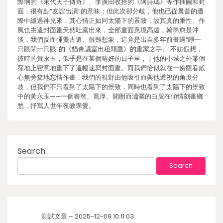
際坰的《末代天子傳奇》、李廣田收拾的《阿詩瑪》等作插圖和封
面，很有點“友誼出演”的意味；但此次卻分歧，他也已從曩昔的遭
際中緩過神兒來，其心情正如同太陽下的景致，故其真的秉性、作
風也由這封面畫天然吐露出來，全部畫面意境高遠，翰墨愈是沖
淡，我們反而彌覺古遺。很難想象，這竟是出自多年前畫過“睜一
只眼閉一只眼”的《貓會議室出租頭鷹》的畫家之手。 不妨假想，
彼時的黃永玉，似乎是在某個晴好的日子里，于他的小城之外某個
窪地上密意地畫下了這幅速寫封面畫。而我們恰似就在一傍觀看貳
心無旁騖地忘情作畫，我們的視野由他吸引而與他透視的角度分
歧，但我們不只看到了太陽下的景致，同時也看到了太陽下的景致
中的黃永玉——一個睿智、寬厚、開朗而瀟灑的白叟在傾情刻畫鄉
愁，抒寫人世年夜教學愛。
Search
Search
測試文章 – 2025-12-09 10:11:03