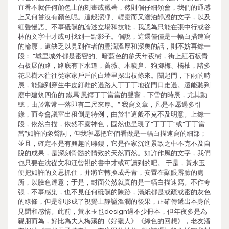
直看不就任何顏色上的刻畫或襯著，然則倘仔細領會，我們的通感
上又何嘗沒有顏色呢。這般潔凈、輕靈而又澹泊靜謐的文字，以及
細聲慢語、不事砥礪的論述立場和技能，我認為只能在張中行或谷
林的文字中才或可找到一點影子。倘說，這還僅僅是一幅白描速寫
的輪廓，還缺乏以見到作者的豐潤溫厚和深奧的話，則不妨再錄一
段： “城里城外都是密密的、暗藍色的參天年夜樹，街上紅石板青
石板展的路，路底有下水道，薔薇、木噴鼻、狗腳梅、橘柚，諸多
花果樹木往往從家家戶戶的白墻里探出枝條來。關起門，下雨的時
辰，能聽到穿生牛皮釘鞋的過路人丁丁丁地從門口走過。還能聽到
廟中建筑四角的‘鐵馬’風鐸丁丁當當的聲響，下雪的時辰，尤其動
聽，由於常常一落即有二尺來厚。” 我寫文章，凡是不愿過多引
錄，而今會議室出租倒是特例，由於非這般不克不及明意。上錄一
段，依然白描，依然不露神色，固然也呈現了“丁丁丁”或“丁丁當
當”如許的象聲詞，但我寧愿把它們看做是一幅白描速寫的細部；
並且，確定不是有興趣的雕鏤，它是作家沉進景致之中不克不及自
脫的成果，是深刻骨髓的情致的天然而然。如許作風的文字，我們
也只要在沈從文和汪曾祺的書中才或可讀到的吧。 于是，黃永玉
便把如許的文思抓住，并將它轉換成丹青，安置在顯眼露臉的處
所，以臉色達意；于是，封面公然就真的是一幅白描速寫。不作夸
張，不事感染，也不見任何砥礪的陳跡，滿紙都是或疏或密的灰色
的線條，但是卻形成了視覺上靜謐溫潤的後果，正確傳遞出本身的
見聞和感情。此前，黃永玉也design過不少冊本，但年夜多是為
親朋而為，好比為夫人梅溪的《好獵人》《綠色的回想》，老友潘