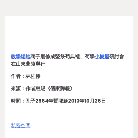
教學場地
荀子廟修成暨祭荀典禮、荀學
小樹屋
研討會
在山東蘭陵舉行
作者：林桂榛
來源：作者惠賜《儒家郵報》
時間：孔子2564年暨耶穌2013年10月26日
私密空間