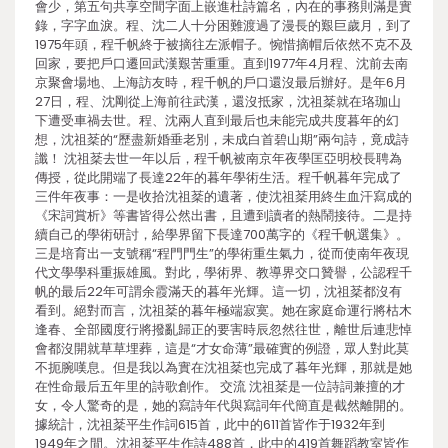
會少，第五句共享空間字面上嵌進杜詩篇名，內在的事務則滿是實
錄，字字血淚。程、沈二人十分困難渡過了漫長的艱巨歲月，到了
1975年頭，程千帆終于被摘往左派帽子。惋惜摘帽后依然不克不及
回家，要把戶口遷回武漢艱苦重重。直到1977年4月程、沈前去南
京聚會場地、上海訪友時，程千帆的戶口還沒最后辦好。是年6月
27日，程、沈剛從上海前往武漢，還沒抵家，沈祖棻就在珞珈山
下遭受車禍去世。程、沈兩人直到最后也未能完成共度暮年的幻
想，沈祖棻的“歷盡新婚垂老別，未成白首碧山期”兩句詩，竟成詩
讖！ 沈祖棻去世一年以后，程千帆被南京年夜學匡亞明校長聘為
傳授，從此開端了長達22年的暮年學術生活。程千帆暮年完成了
三件年夜事：一是收拾沈祖棻的遺著，使沈祖棻用終生血汗寫成的
《宋詞賞析》等書皆得公然出書，且遭到讀者的熱鬧接待。二是持
續自己的學術研討，給學界留下長達700萬字的《程千帆選集》。
三是培育出一支號稱“程門門生”的學術重生氣力，從而使南年夜現
代文學學科重振雄風。對此，學術界、教導界交口贊譽，公認程千
帆的最后22年可謂余霞滿天的暮年光輝。這一切，沈祖棻都沒有
看到。絕對而言，沈祖棻的暮年極端寂寞。她在家庭命運行將枯木
逢春、全部國度行將撥亂歸正的要害時辰忽然往世，離世后連悲悼
會都沒開就草草埋葬，這是“才女命薄”最確實的例證，眾人對此莫
不扼腕嘆息。但是我以為實在沈祖棻也完成了暮年光輝，那就是她
在性命最后五年里的詩歌創作。 交流 沈祖棻是一位詩詞兼擅的才
女，令人驚奇的是，她的寫詩年代與寫詞年代簡直是截然離開的。
據統計，沈祖棻平生作詞615首，此中的611首皆作于1932年到
1949年之間。沈祖棻平生作詩488首，此中的419首舞蹈教室皆作