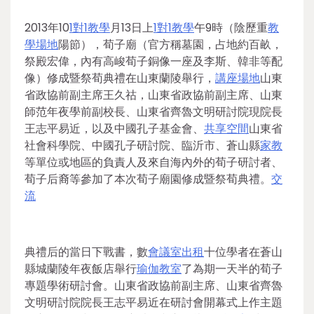
2013年10
1對1教學
月13日上
1對1教學
午9時（陰歷重
教
學場地
陽節），荀子廟（官方稱墓園，占地約百畝，
祭殿宏偉，內有高峻荀子銅像一座及李斯、韓非等配
像）修成暨祭荀典禮在山東蘭陵舉行，
講座場地
山東
省政協前副主席王久祜，山東省政協前副主席、山東
師范年夜學前副校長、山東省齊魯文明研討院現院長
王志平易近，以及中國孔子基金會、
共享空間
山東省
社會科學院、中國孔子研討院、臨沂市、蒼山縣
家教
等單位或地區的負責人及來自海內外的荀子研討者、
荀子后裔等參加了本次荀子廟園修成暨祭荀典禮。
交
流
典禮后的當日下戰書，數
會議室出租
十位學者在蒼山
縣城蘭陵年夜飯店舉行
瑜伽教室
了為期一天半的荀子
專題學術研討會。山東省政協前副主席、山東省齊魯
文明研討院院長王志平易近在研討會開幕式上作主題