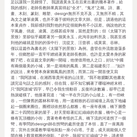
足以讓我一見鍾情了。 我讀過黃永玉在后來出書的幾本著作，給
我的感到，老師長教師果真當得起“全才”、“鬼才”之稱。詩、書、
畫、木刻、篆刻、雕塑、design無所不克不及，又無所不精，其
為文之健筆凌厲，也并不遜于彼時的文章大師。但是，讀過他的這
本童貞作，我卻感到我對他的判定很能夠有不小誤差。倘說他的文
字風趣、俏皮、凌厲、恣橫甚或辛辣，當然是對的；但《太陽下的
景致》里卻似乎藏匿著另一個黃永玉，此洵非始料所及，我甚至感
到他的確就是別的的張中行、沈從文、汪曾祺，或黃裳、谷林。
僅以這篇作為書名的《太陽下的景致》為例。盡管在外流散遊蕩多
年，但鄉愁卻一直牢牢繚繞著黃老師長教師。也許是太愛本身的家
鄉了吧，在這篇文章的剛一開端，他便借用他人之口，好比“中國
有兩個最美的小城，第一是湖南的鳳凰，第二是福建長汀……”如許
的說法，來夸贊本身家鄉鳳凰的漂亮，而第二段一開首便又寫
道：“我阿誰城，在湘西靠貴州省的山洼里。”我不敢臆斷其他書友
讀完這句話之后的感到，但在我，卻不知它觸著了哪端神經末梢，
只“我阿誰城”四字，早已令我生情動容，反復吟詠數遍，卻早已是
熱淚縱橫了。他接著寫道： “城一半在升沉的小山坡上，有一些峽
谷，一些陳舊的叢林和草地，用一道精致的石頭城墻上高低下地繡
起一個圈來圈住。圈裡頭依然那么都雅，有一座年夜橋，橋下層疊
著二十四間住家的屋子，好天里晾著紅紅綠綠的衣服，橋中心是一
條有瓦頂棚的小街，賣著奇希奇怪的工具。橋下流的河道拐了一個
彎，有學問的design師在拐彎的處所使盡了本領，蓋了一座萬壽
宮，宮外左側還教學場地裝點一座小白塔。于是，成天就能個人空
間在橋上觀賞都雅的倒影。” 此中，除卻“紅紅綠綠”之外，讀者簡