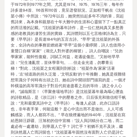
于1972年到1977年之間。尤其是1974、1975、1976三年，每年作
詩多達94首、116首和110首，竟呈迸發狀況。正如程千帆在《沈祖
棻小傳》中所說：“1972年以后，她突然拈起多年不消的筆，寫起
舊詩來，為本身和親朋在十年大難中的生涯和心靈留下了一點真正
的而活潑的記載。”沈祖棻的暮年詩作，是一位仁慈純真又多愁善
感的老教員的凄苦生涯的實錄，其詩體則以五七言格律詩為主，只
要《早早詩》是長達184句的五言古詩。“早早”是沈祖棻的外孫
女，全詩內在的事務皆繚繞著“早早”這個小童睜開，詩人也借用小
童聲口自稱“家家”（湖北人對外婆的稱號）。詩人自嘲說：“兒勿
學家家，能幹性復癡。詞賦工何益，老邁徒傷悲。”又吩咐早早
說：“兒生逢亂世，豈休學章句。……但走金光道，勿攀青云
梯！”對此，沈祖棻之女程麗則剖析說：“祖棻作為‘家家’活著
時，‘左’傾道路的持久泛濫，‘文明反動’的十年推翻，她真是很難猜
想常識分子何時有出頭之日。她在詩中開頭部門描寫的是，一個才
幹橫溢的高等常識分子對后代前途盡看之后的等待，讀之令人心
碎。”誠哉斯言！《早聚會場地早詩》是沈祖棻暮年最為嘔心瀝血
的詩歌精品，是《涉江詩》中的壓卷之作。日后張充和致信程千帆
說：“充和最愛其詩中之《早早詩》，每逢人必讀，此亦口語詩
也，非年夜手筆，何能這般？ 是心中流出而不是做出。人人可感
觸感染，而人人都寫不出。” 早在狼煙遍地的1940年，沈祖棻在寫
給恩師汪辟疆、汪旭初的信中宣稱：“設人與詞稿分在二地，而二
處必有一處遭劫，則寧愿人亡乎？ 詞亡乎？初猶不克不及決，繼
則決然愿人亡而詞留也！”沈祖棻暮年固然沒有面對人亡仍是詩亡