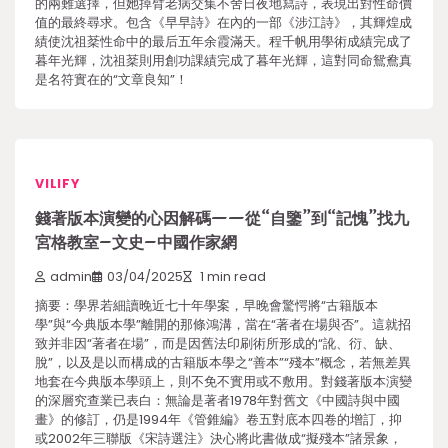
的兩難選擇，但她掉臂老病交集不舍日夜地寫詩，表現出對性命價
值的最終尋求。包含《早早詩》在內的一部《涉江詩》，其輝煌成
績使沈祖棻性命中的最后五年余霞滿天。程千帆用學術成績完成了
暮年光輝，沈祖棻則用創功課績完成了暮年光輝，這對同命鴛鴦真
是名符實在的“文章良知”！
VILIFY
錢著版本演變的心因解碼——從“自鑒”到“記愧”找九
宮格教室–文史–中國作家網
admin
03/04/2025
1 min read
摘要：學界若細讀晚近七十年學案，早晚會驚愕將“古籍版本
學”與“今典版本學”離開的那條鴻溝，當在“著者在場與否”。這就招
致并非因“著者在場”，而是因舊法印刷術所形成的“訛、衍、缺、
脫”，以及是以而構成的古籍版本學之“善本”“殘本”概念，若無差異
地套在今典版本學頭上，則不免不實用或不敷用。對錢著版本演變
的深層究查業已表白：無論是著者1978年對舊文《中國詩與中國
畫》的修訂，仍是1994年《管錐編》卷五對底本四卷的增訂，抑
或2002年三聯版《宋詩選注》決心將此書做成“擬殘本”諸景象，