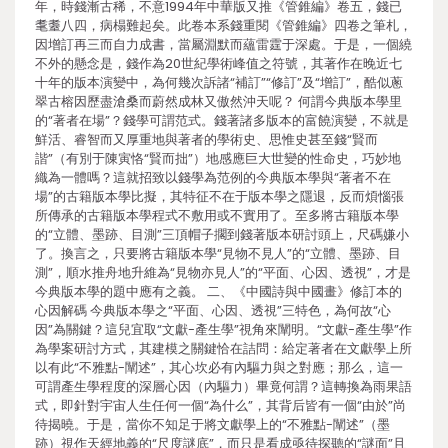
年，時錢漸古稀，不意1994年中華版又推《管錐編》卷五，錢已
耄耋八四，病榻難起矣。此卷本系錢重閱《管錐編》四卷之筆札，
因增訂再三而自力成書，當屬淵默而蘊雷霆于深處。于是，一個繞
不外的懸念是，錢作為20世紀學術峰值之符號，其著作在晚近七
十年的版本演變中，為何幾次訴諸“補訂”“修訂”及“增訂”，酷似蔥
翠古榕因歷盡滄桑而蔚然成林又傲然沖天呢？ 何謂今典版本學里
的“著者在場”？錢學可謂范式。錢著諸多版本的富饒演變，不就是
鮮活、睿智而又厚重地與著者的學術史、思惟史甚至錢“賢而
諧”（有別于陳寅恪“賢而拙”）地感應巨大世變的性命史，巧妙地
織為一體嗎？這就招致以錢學為范例的今典版本學與“著者不在
場”的古籍版本學比擬，其特征不在于版本學之隱退，反而煩惱張
所傳承的古籍版本學程式不敷用或不實用了。至多將古籍版本學
的“立體、墨跡、目測”三頂帽子擱到錢著版本研討頭上，尺碼嫌小
了。換言之，只要將古籍版本學“見物不見人”的“立體、墨跡、目
測”，順水推舟地升維為“見物亦見人”的“平面、心因、透視”，才是
今典版本學的題中應有之義。 二、《中國詩與中國畫》修訂本的
心因解碼 今典版本學之“平面、心因、透視”三特色，為何故“心
因”為關鍵？這兒宜取“文獻-產生學”視角來闡明。“文獻-產生學”作
為學案研討方式，其建模之關鍵恰在詰問：給定著者在文獻學上所
以有此“不雅點-闡述”，其心坎必有內驅力與之對應；那么，這一
可謂產生學程度的深層心因（內驅力）畢竟何謂？這轉換為雨果語
式，即針對宇宙人生任何一個“為什么”，其背后皆有一個“由於”尚
待揭曉。于是，當你不知足于將文獻學上的“不雅點-闡述”（墨
跡）視作天經地義的“尺度謎底”，而只是看成亟待探聽的“謎面”且