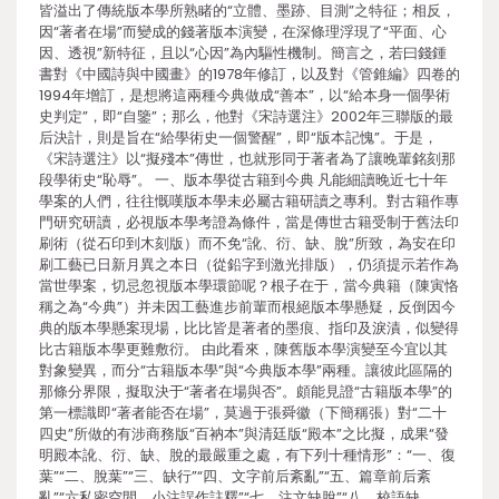
皆溢出了傳統版本學所熟睹的“立體、墨跡、目測”之特征；相反，
因“著者在場”而變成的錢著版本演變，在深條理浮現了“平面、心
因、透視”新特征，且以“心因”為內驅性機制。簡言之，若曰錢鍾
書對《中國詩與中國畫》的1978年修訂，以及對《管錐編》四卷的
1994年增訂，是想將這兩種今典做成“善本”，以“給本身一個學術
史判定”，即“自鑒”；那么，他對《宋詩選注》2002年三聯版的最
后決計，則是旨在“給學術史一個警醒”，即“版本記愧”。于是，
《宋詩選注》以“擬殘本”傳世，也就形同于著者為了讓晚輩銘刻那
段學術史“恥辱”。 一、版本學從古籍到今典 凡能細讀晚近七十年
學案的人們，往往慨嘆版本學未必屬古籍研讀之專利。對古籍作專
門研究研讀，必視版本學考證為條件，當是傳世古籍受制于舊法印
刷術（從石印到木刻版）而不免“訛、衍、缺、脫”所致，為安在印
刷工藝已日新月異之本日（從鉛字到激光排版），仍須提示若作為
當世學案，切忌忽視版本學環節呢？根子在于，當今典籍（陳寅恪
稱之為“今典”）并未因工藝進步前輩而根絕版本學懸疑，反倒因今
典的版本學懸案現場，比比皆是著者的墨痕、指印及淚漬，似變得
比古籍版本學更難敷衍。 由此看來，陳舊版本學演變至今宜以其
對象變異，而分“古籍版本學”與“今典版本學”兩種。讓彼此區隔的
那條分界限，擬取決于“著者在場與否”。頗能見證“古籍版本學”的
第一標識即“著者能否在場”，莫過于張舜徽（下簡稱張）對“二十
四史”所做的有涉商務版“百衲本”與清廷版“殿本”之比擬，成果“發
明殿本訛、衍、缺、脫的最嚴重之處，有下列十種情形”：“一、復
葉”“二、脫葉”“三、缺行”“四、文字前后紊亂”“五、篇章前后紊
亂”“六私密空間、小注誤作註釋”“七、注文缺脫”“八、校語缺