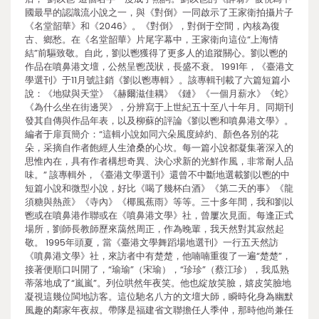
國最早的認識流小說之一，與《對倒》一同啟示了王家衛拍攝片子
《名堂韶華》和《2046》。《對倒》，對倒于空間，內核為復
古、鄉愁。在《名堂韶華》片尾字幕中，王家衛向這位“上海情
結”前驅致敬。自此，劉以鬯獲得了更多人的追蹤關心。劉以鬯的
作品在噴鼻港文壇，公然呈鬯茂狀，長盛不衰。 1991年，《臺港文
學選刊》于11月號註銷《劉以鬯專輯》。該專輯刊載了六篇短篇小
說：《地獄與天堂》《赫爾滋佳耦》《鏈》《一個月薪水》《蛇》
《為什么坐在街邊哭》，分辨寫于上世紀五十至八十年月。同期刊
發其自傳與作品年表，以及柳蘇的評論《劉以鬯和噴鼻港文學》。
編者于扉頁簡介：“這輯小說如同六朵風度綽約、顏色各別的花
朵，采摘自作者飽經人生滄桑的心坎。每一篇小說都凝集著深入的
思惟內在，具有作者構想奇異、決心求新的光鮮作風，非常耐人品
味。” 該專輯外，《臺港文學選刊》還曾不中斷地選載劉以鬯的中
短篇小說和微型小說，好比《喝了幾杯白酒》《第二天的事》《龍
須糖與熱蔗》《寺內》《椰風蕉雨》等等。三十多年間，我和劉以
鬯或在噴鼻港作聯或在《噴鼻港文學》社，曾屢次見面。每逢正式
場所，劉師長教師歷來藹然周正，作為晚輩，我天然對其寂然起
敬。 1995年頭夏，當《臺港文學舞蹈場地選刊》一行五天然訪
《噴鼻港文學》社，來訪者中有楚楚，他喃喃重復了一遍“楚楚”，
接著便順口叫開了，“瑜瑜”（宋瑜），“珍珍”（蔡江珍），我瓜熟
蒂落地成了“嵐嵐”。列位哄然年夜笑。他也綻放笑臉，嬉皮笑臉地
凝視這幾位閩地訪客。這位馳名八方的文壇大師，瞬時化身為幽默
風趣的鄰家年夜叔。帶隊是福建省文聯擔任人季仲，那時他尚兼任