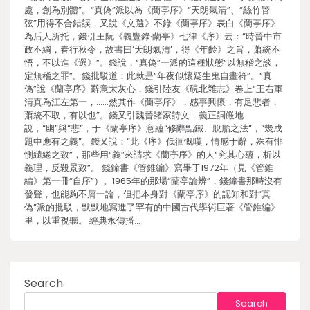
處，創為別體”。“真偽”派以為《蘭亭序》“天朗氣清”、“絲竹管
弦”用得不合錯誤，又說《文選》不錄《蘭亭序》表白《蘭亭序》
為后人所托，錢引王阮《義豐錄·蘭亭》七律《序》云：“時晉中市
政不綱，春行秋令，故書曰‘天朗氣清’，得《年齡》之旨，蕭統不
悟，不以進《選》”。錢說，“真偽”一派的這種狀態“以無稽之談，
定無稽之罪”。錢批駁道：此就是“年夜似懷疑生鬼自畫符”。“真
偽”說《蘭亭序》辭意太灰心，錢引陸友《硯北雜志》卷上“王右軍
清真為江左第一，……然其作《蘭亭序》，感事興懷，有足悲者，
蕭統不取，有以也”。錢又引魏晉諸家詩文，義正詞嚴地
說，“幽”與“悲”，于《蘭亭序》意蘊“修辭點鐵、脫胎之法”，“幾成
題中應有之義”。錢又說：“此《序》低徊慨嘆，情感于辭，殊有悱
惻繾綣之致”，那些用“義”來請求《蘭亭序》的人“究其心蘊，析以
義理，反殺景致”。 錢鐘書《管錐編》寫畢于1972年（見《管錐
編》第一冊“自序”）。1965年的那場“蘭亭論辨”，錢鐘書那時沒有
發聲，也能夠不屑一論，但把本身對《蘭亭序》的認知和對“真
偽”派的批駁，默默地寫進了罕有的中國古代學術巨著《管錐編》
里，以重視聽。 經典永傳播…
Search
Search