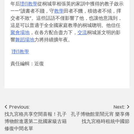
年后
1對1教學
從桐城宰相張英的家訓中獲得的教子啟示
——“讀書者不賤，守
教學
田者不饑，積德者不傾，擇
交者不敗”。這些話語不僅影響了他，也讓他意識到，
這是可以普適于全全國家庭教導的桐城聰明。他信任
聚會場地
，在各方配合盡力下，
交流
桐城派文明的影
響
舞蹈場地
力將持續擴年夜。
1對1教學
責任編輯：近復
Post
Previous:
Next:
找九宮格共享空間喜報！孔子
孔子博物館里鬧元宵 樂享傳
navigation
博物館進選第二批國家級古籍
找九宮格時租統中國節
修復中間名單