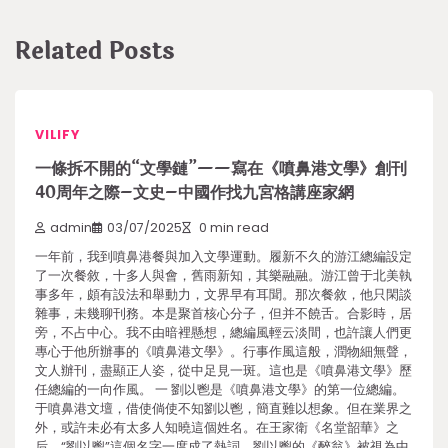
Related Posts
VILIFY
一條拆不開的“文學鏈”——寫在《噴鼻港文學》創刊
40周年之際–文史–中國作找九宮格講座家網
admin
03/07/2025
0 min read
一年前，我到噴鼻港餐與加入文學運動。履新不久的游江總編設定
了一次餐敘，十多人與會，舊雨新知，其樂融融。游江曾于北美執
事多年，頗有設法和舉動力，文界早有耳聞。那次餐敘，他只閑談
雜事，未幾聊刊務。本是聚首核心分子，但并不饒舌。合影時，居
旁，不占中心。我不由暗裡懸想，總編風輕云淡間，也許讓人們更
專心于他所辦事的《噴鼻港文學》。行事作風這般，潤物細無聲，
文人辦刊，盡顯正人姿，從中足見一斑。這也是《噴鼻港文學》歷
任總編的一向作風。 一 劉以鬯是《噴鼻港文學》的第一位總編。
于噴鼻港文壇，借使倘使不知劉以鬯，簡直難以想象。但在業界之
外，或許未必有太多人知曉這個姓名。在王家衛《名堂韶華》之
后，“劉以鬯”這個名字一度成了熱詞。劉以鬯的《醉翁》被視為中