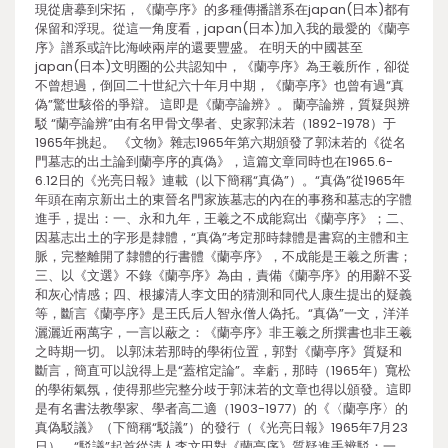
現從唐摹到宋拓，《蘭亭序》的多種傳播譜系在japan(日本)都有
保留和浮現。從這一角度看，japan(日本)加入我的最愛的《蘭亭
序》譜系或許比海峽兩岸的還要豐盛。 在明天的中國甚至
japan(日本)文明圈的公共認知中，《蘭亭序》為王羲所作，卻從
不曾想過，倒回二十世紀六十年月中期，《蘭亭序》也曾有過“真
偽”驚世駭俗的爭辯。 這即是《蘭亭論辨》。 蘭亭論辨，質疑與辨
駁 “蘭亭論辨”由有名甲骨文學者、史家郭沫若（1892-1978）于
1965年挑起。 《文物》雜志1965年第六期頒發了郭沫若的《從名
門墓志的出土論到蘭亭序的真偽》，這篇文章同時也在1965.6-
6.12日的《光亮日報》連載（以下簡稱“真偽”）。“真偽”從1965年
年頭在南京新出土的東晉名門家族墓志的內在的事務和墓志的字體
進手，提出：一、永和九年，王羲之不成能寫出《蘭亭序》；二、
因墓志出土的字形是隸體，“真偽”考定那時隸體是書寫的主體和主
脈，完整離開了隸體的行書體《蘭亭序》，不成能是王羲之所書；
三、以《文選》不錄《蘭亭序》為由，責備《蘭亭序》的用辭不妥
和灰心情感；四、根據清人李文田的猜測和同代人康生提出的疑義
等，斷言《蘭亭序》是王氏后人智永僧人偽托。“真偽”一文，洋洋
灑灑近兩萬字，一言以蔽之：《蘭亭序》非王羲之所撰書也非王羲
之時期一切。 以郭沫若那時的學術位置，郭對《蘭亭序》質疑和
斷言，簡直可以說得上是“蓋棺定論”。幸虧，那時（1965年）寬松
的學術氣氛，使得那些完整分歧于郭沫若的文章也得以頒發。這即
是有名書法教學家、學者高二適（1903-1977）的《〈蘭亭序〉的
真偽駁議》（下簡稱“駁議”）的發行（《光亮日報》1965年7月23
日）。“駁議”起首從清人李文田對《蘭亭序》質疑進手辨駁：一、