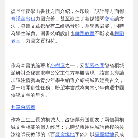
復旦年夜學出書社方面介紹，在印刷、設計等方面都
會議室出租
力圖完善，甚至嵌進了新媒體閱
交流
讀方
法，每篇文章都配有二維碼音頻，為學習賦能，同時
為學生減負。圖書裝幀設計也
舞蹈教室
不斷改進
舞蹈
教室
，力圖文質相符。
作為本書的編著者
小樹屋
之一，安
私密空間
徽省桐城
派研討會秘書處辦公室主任方寧勝表現，該書以導讀
加譯注情勢為青少年學生編選介紹桐城派經典古文，
是一項開創性任務，盼望本書成為向青少年傳遞中國
傳統文明的星火。
共享會議室
作為土生土長的桐城人，占德厚分送朋友了兩個與桐
城文明相關的個人經歷：兒時父親用桐城話傳授的吳
汝綸師長教師的《百
聚會場地
字銘》以
講座場地
及成