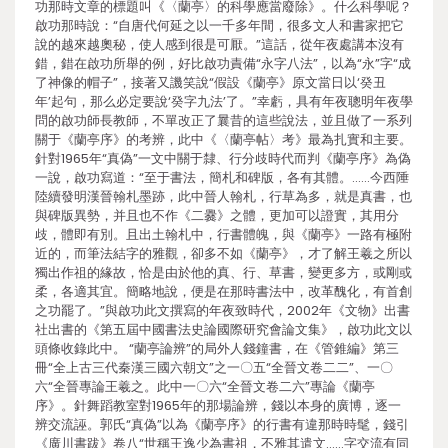
功那時文章的標題叫《〈蘭亭〉的科學應當廢除》。什么科學呢？
啟功那時說：“自唐代何延之以一千多年間，很多文人和書家把它
說的越來越奧秘，使人感到很是可厭。”這話，從年夜處講本沒有
錯，錯在啟功所舉的例，好比啟功責備“永字八法”，以為“永”字“成
了神像的帽子”，接著又譏笑說“假設《蘭亭》原文當日以‘癸丑
年’起句，那么必定要說‘癸字九法’了。”幸虧，具有年夜聰明年夜學
問的啟功師長教師，不單改正了曩昔的這些說法，並且做了一系列
關于《蘭亭序》的考辨，此中《〈蘭亭帖〉考》最為扎實和主要。
針對1965年“真偽”一文中關于隸、行分歧時代而判《蘭亭序》為偽
一說，啟功寫道：“至于書法，簡札和碑版，各有其體。……今西陲
陸續發明漢晉翰札墨跡，此中晉人翰札，行草為多，就是真書，也
與碑版異勢，并且也不作《二爨》之體，更加可以證實，其用分
歧，體即有別。且出土翰札中，行書體魄，與《蘭亭》一路有極附
近的，而筆法結字的雅觀，卻多不如《蘭亭》，才了解王羲之所以
獨出作祖的緣故，恰是由於他的真、行、草書，變更多方，或剛或
柔，各適其宜。簡略地說，便是在那時書法中，改革醜化，有首創
之功罷了。”與啟功此文撰寫的年夜致時代，2002年《文物》出書
社出書的《第五屆中國書法史論國際研究會論文集》，啟功此文以
頭條收錄此中。 “蘭亭論辨”的局外人錢鐘書，在《管錐編》第三
冊“全上古三代秦漢三國六朝文”之一〇五“全晉文卷二二”、一〇
六“全晉專論王羲之。此中一〇六“全晉文卷二六”專論《蘭亭
序》。針舞蹈教室對1965年的那場論辨，錢以本身的廣博，逐一
辨交流誣。郭氏“真偽”以為《蘭亭序》的行書有違那時時髦，錢引
《廣川書跋》卷八“世稱王逸少為書祖，不雅其遣文……字交流有同