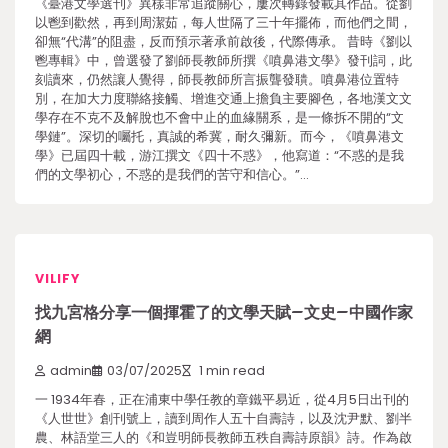
《臺港文學選刊》異樣非常追蹤關心，屢次轉錄發載其作品。從劉
以鬯到歡然，再到周潔茹，每人世隔了三十年擺佈，而他們之間，
卻無“代溝”的阻盡，反而預示著承前啟後，代際傳承。 昔時《劉以
鬯專輯》中，曾選發了劉師長教師所撰《噴鼻港文學》發刊詞，此
刻讀來，仍然讓人覺得，師長教師所言振聾發聵。噴鼻港位置特
別，在加大力度聯絡接觸、增進交通上擔負主要腳色，各地漢文文
學存在不克不及解脫也不會中止的血緣關系，是一條拆不開的“文
學鏈”。深切的囑托，真誠的希冀，耐久彌新。而今，《噴鼻港文
學》已屆四十載，游江撰文《四十不惑》，他寫道：“不惑的是我
們的文學初心，不惑的是我們的苦守和信心。”…
VILIFY
找九宮格分享一個揮霍了的文學天賦–文史–中國作家
網
admin
03/07/2025
1 min read
一 1934年春，正在浦東中學任教的章鐵平易近，從4月5日出刊的
《人世世》創刊號上，讀到周作人五十自壽詩，以及沈尹默、劉半
農、林語堂三人的《和豈明師長教師五秩自壽詩原韻》詩。作為啟