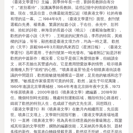
《臺港文學選刊》主編，因季仲年長一些，劉師長教師自有分
寸，“差別看待”，沒譏諷季師長教師。這些記憶中的情節仍然動
聽。現在，憶及往昔，仿佛還能清楚記起《噴鼻港文學》社的有條
有理的這一幕。 二 1984年9月，《臺港文學選刊》面世。創刊號
選載白先勇、楊青矗、繁露的短篇小說，于右任、余光中、彭邦
楨、拾虹的詩歌，林海音的長篇小說《曉云》（連載瑜伽教室），
歡然的中篇小說《天平》，王曉波的紀實作品，李昂的特寫，黃維
樑的評論，等等，顯然都是臺港文壇力作，均為一時之選。 歡然
的《天平》原載1984年3月期的馬來西亞《星洲日報》，《臺港文
學選刊》迅即選用，于創刊號第一時光發布。“編者附記”如是評析
歡然的中篇新作：概況看，它似乎是個三角愛情故事，但細讀全
文，就不丟臉出其豐盛內在。它是應用戀愛故事的情勢，暗示噴鼻
港幾種人對于“前程”的心態。“‘噴鼻港遠景’恰是今朝噴鼻港街談巷
議的中間題目，歡然能敏捷地捕獲這一題材，足見他的敏感和忠于
實際。”敏感是作家亟需而可貴的特質。歡然，誕生于印尼萬隆，
1960年進讀北京華裔補校，1964年考進北京師年夜中文系，1973
年移居噴鼻港，2000年接任《噴鼻港文學》總編纂，2018年卸
任。幾個特別時光節點，幾處特別運動區域，幾段特別心路過程，
鑄就了歡然的特別人生，也成績了他的文先生涯。 回想既往，
《臺港文學選刊》和《噴鼻港文學》在數月內相繼而至，先后面
世。噴鼻江文壇上，文學期刊屈指可數，《臺港文學講座場地選
刊》一直將《噴鼻港文學》視為具有目標意義的份量級雜志，既鑒
戒其坦蕩的文學視野，嫻熟的編纂技能，又采納其作風各別、題材
多樣的新作。每當表白轉錄發載意愿，歡然從不拒絕，也從不提出