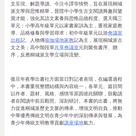
文呈現、解題導讀、今注今譯等情勢，旨在展現桐城
派文學與思惟精華，晉陞中小學生古文閱讀興趣與鑒
賞才能，強化其語文素養與思惟品德程度。選天職三
單元：小學高年級單元以家書家訓為主，重視家庭教
導、品格修養與學習尋求；初中年級單元以游
會議室
出租
記、人物傳
瑜伽場地
家教
記為主，展現桐城派古
文之美；高中階段單
共享會議室
元則聚焦書序、贈
序，反應桐城派文學立場與流變。
復旦年夜學出書社方面當日對記者表現，在編選過程
中，本書重視整體結構與內容統一，各單元、篇目間
以作者、題材、風格、感情等原因彼此關聯，鼓勵讀
者在閱讀中前后觀照、深刻研討。本書的出書，將無
力促進桐城派歷史文脈的傳承，增強文明自負，推動
中華優秀傳統文明在青少年中的深刻傳承與發展，為
青少年傳統文明教導貢獻
講座場地
氣力。