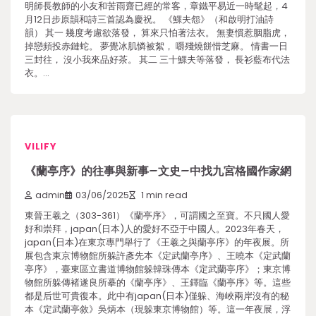
明師長教師的小友和苦雨齋已經的常客，章鐵平易近一時髦起，4
月12日步原韻和詩三首認為慶祝。 《鰥夫怨》（和啟明打油詩
韻） 其一 幾度考慮欲落發， 算來只怕著法衣。 無妻慣惹胭脂虎，
掉戀頻投赤鏈蛇。 夢覺冰肌憐被絮， 嚼殘燒餅惜芝麻。 情書一日
三封往， 沒小我來品好茶。 其二 三十鰥夫等落發， 長衫藍布代法
衣。…
VILIFY
《蘭亭序》的往事與新事–文史–中找九宮格國作家網
admin
03/06/2025
1 min read
東晉王羲之（303-361）《蘭亭序》，可謂國之至寶。不只國人愛
好和崇拜，japan(日本)人的愛好不亞于中國人。2023年春天，
japan(日本)在東京專門舉行了《王羲之與蘭亭序》的年夜展。所
展包含東京博物館所躲許彥先本《定武蘭亭序》、王曉本《定武蘭
亭序》，臺東區立書道博物館躲韓珠傳本《定武蘭亭序》；東京博
物館所躲傳褚遂良所摹的《蘭亭序》、王鐸臨《蘭亭序》等。這些
都是后世可貴復本。此中有japan(日本)僅躲、海峽兩岸沒有的秘
本《定武蘭亭敘》吳炳本（現躲東京博物館）等。這一年夜展，浮