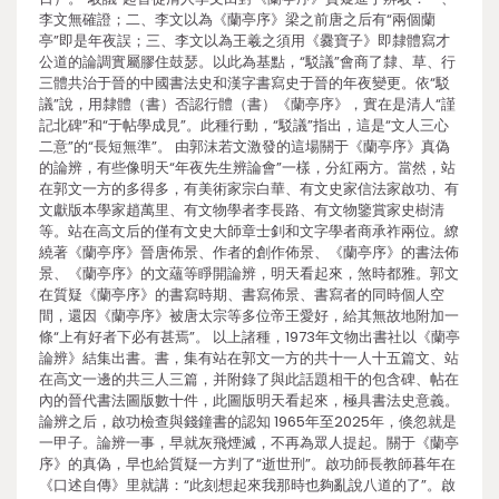
李文無確證；二、李文以為《蘭亭序》梁之前唐之后有“兩個蘭
亭”即是年夜誤；三、李文以為王羲之須用《爨寶子》即隸體寫才
公道的論調實屬膠住鼓瑟。以此為基點，“駁議”會商了隸、草、行
三體共治于晉的中國書法史和漢字書寫史于晉的年夜變更。依“駁
議”說，用隸體（書）否認行體（書）《蘭亭序》，實在是清人“謹
記北碑”和“于帖學成見”。此種行動，“駁議”指出，這是“文人三心
二意”的“長短無準”。 由郭沫若文激發的這場關于《蘭亭序》真偽
的論辨，有些像明天“年夜先生辨論會”一樣，分紅兩方。當然，站
在郭文一方的多得多，有美術家宗白華、有文史家信法家啟功、有
文獻版本學家趙萬里、有文物學者李長路、有文物鑒賞家史樹清
等。站在高文后的僅有文史大師章士釗和文字學者商承祚兩位。繚
繞著《蘭亭序》晉唐佈景、作者的創作佈景、《蘭亭序》的書法佈
景、《蘭亭序》的文蘊等睜開論辨，明天看起來，煞時都雅。郭文
在質疑《蘭亭序》的書寫時期、書寫佈景、書寫者的同時個人空
間，還因《蘭亭序》被唐太宗等多位帝王愛好，給其無故地附加一
條“上有好者下必有甚焉”。 以上諸種，1973年文物出書社以《蘭亭
論辨》結集出書。書，集有站在郭文一方的共十一人十五篇文、站
在高文一邊的共三人三篇，并附錄了與此話題相干的包含碑、帖在
內的晉代書法圖版數十件，此圖版明天看起來，極具書法史意義。
論辨之后，啟功檢查與錢鐘書的認知 1965年至2025年，倏忽就是
一甲子。論辨一事，早就灰飛煙滅，不再為眾人提起。關于《蘭亭
序》的真偽，早也給質疑一方判了“逝世刑”。啟功師長教師暮年在
《口述自傳》里就講：“此刻想起來我那時也夠亂說八道的了”。啟