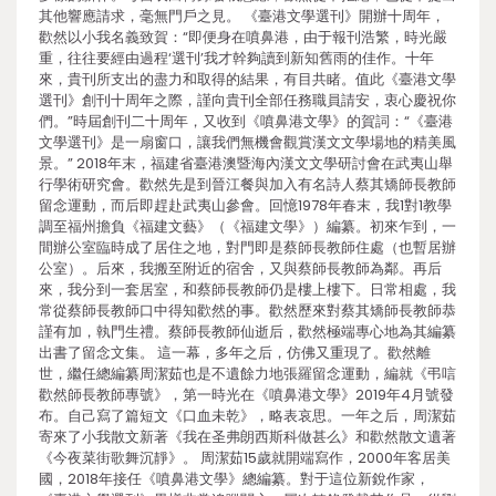
其他響應請求，毫無門戶之見。 《臺港文學選刊》開辦十周年，
歡然以小我名義致賀：“即便身在噴鼻港，由于報刊浩繁，時光嚴
重，往往要經由過程‘選刊’我才幹夠讀到新知舊雨的佳作。十年
來，貴刊所支出的盡力和取得的結果，有目共睹。值此《臺港文學
選刊》創刊十周年之際，謹向貴刊全部任務職員請安，衷心慶祝你
們。”時屆創刊二十周年，又收到《噴鼻港文學》的賀詞：“《臺港
文學選刊》是一扇窗口，讓我們無機會觀賞漢文文學場地的精美風
景。” 2018年末，福建省臺港澳暨海內漢文文學研討會在武夷山舉
行學術研究會。歡然先是到晉江餐與加入有名詩人蔡其矯師長教師
留念運動，而后即趕赴武夷山參會。回憶1978年春末，我1對1教學
調至福州擔負《福建文藝》（《福建文學》）編纂。初來乍到，一
間辦公室臨時成了居住之地，對門即是蔡師長教師住處（也暫居辦
公室）。后來，我搬至附近的宿舍，又與蔡師長教師為鄰。再后
來，我分到一套居室，和蔡師長教師仍是樓上樓下。日常相處，我
常從蔡師長教師口中得知歡然的事。歡然歷來對蔡其矯師長教師恭
謹有加，執門生禮。蔡師長教師仙逝后，歡然極端專心地為其編纂
出書了留念文集。 這一幕，多年之后，仿佛又重現了。歡然離
世，繼任總編纂周潔茹也是不遺餘力地張羅留念運動，編就《弔唁
歡然師長教師專號》，第一時光在《噴鼻港文學》2019年4月號發
布。自己寫了篇短文《口血未乾》，略表哀思。一年之后，周潔茹
寄來了小我散文新著《我在圣弗朗西斯科做甚么》和歡然散文遺著
《今夜菜街歌舞沉靜》。 周潔茹15歲就開端寫作，2000年客居美
國，2018年接任《噴鼻港文學》總編纂。對于這位新銳作家，