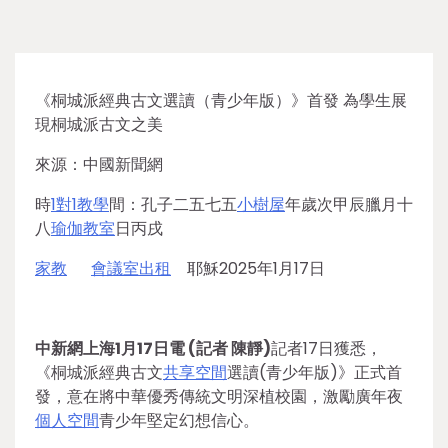
《桐城派經典古文選讀（青少年版）》首發 為學生展
現桐城派古文之美
來源：中國新聞網
時
1對1教學
間：孔子二五七五
小樹屋
年歲次甲辰臘月十
八
瑜伽教室
日丙戌
家教
會議室出租
耶穌2025年1月17日
中新網上海1月17日電 (記者 陳靜)
記者17日獲悉，
《桐城派經典古文
共享空間
選讀(青少年版)》正式首
發，意在將中華優秀傳統文明深植校園，激勵廣年夜
個人空間
青少年堅定幻想信心。