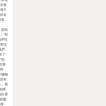
不在賓
谷溪不
往回走
好客，
錢
。誰知
：“和
我們往
子里找
我們
算了
”他
想措
事時，
豆錢錢
卻是有
上，我
他嘆
她白叟
鼻的飯
起神