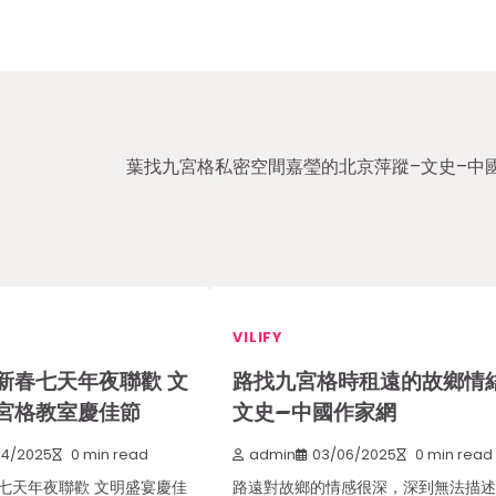
葉找九宮格私密空間嘉瑩的北京萍蹤–文史–中
VILIFY
新春七天年夜聯歡 文
路找九宮格時租遠的故鄉情
宮格教室慶佳節
文史–中國作家網
04/2025
0 min read
admin
03/06/2025
0 min read
七天年夜聯歡 文明盛宴慶佳
路遠對故鄉的情感很深，深到無法描