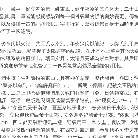
國》一書中，從立春的第一縷東風，到年夜冷的雪窖冰天，二十
讀罷此書，筆者能感觸感染到每一個骨氣里物候的奧妙變更、傳
，以及傳播千古的詩詞歌賦。字里行間，筆者仿佛置身于四時更
感悟了中國聰明。
，炎帝氏以火紀，共工氏以水紀，年夜皞氏以龍紀，少皞氏紀于
節的技巧后，就掌握了太陽運轉的紀律。在此基本上整合其他天
的常識系統終極勝出。朝日夕月，太陽月亮成為崇奉對象。其后
技巧的進步前輩性包管了二十四骨氣常識體系全體的有用性。
們生孩子生涯節拍的東西，具有神圣意義，歷代相傳。堯曰：“
”舜亦以命禹（《論語·堯曰》）。上博簡《保訓》記敘文王臨終
常識，二是上甲微從他族借來與戰鬥有關的月令、日禁類常識。
訂、頒行、遵照是與國度威望慎密相連的。在“迎夏之典”中，《
典：“冬至祭天于南郊，夏至祭地于北郊，春分朝日于東郊，秋
郊，立秋迎秋祀白帝于西郊，立冬迎冬祀黑帝于北郊。”依照《禮
sign，四立都要舉辦迎氣典禮。迎氣用玉，春以圭，夏以璋，秋
租
祭奠迎接四時神靈的到來。在四立迎氣之前，春夏秋冬每季之
令》季冬“命有司浩劫，旁磔，出土牛，以送冷氣。”季春“命國