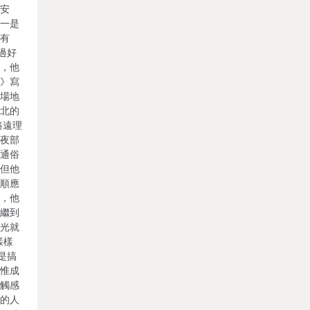
西安
，一是
過有
過好
遇，他
生》寫
蹈場地
陜北的
路遠理
年夜部
說通俗
，但他
話順應
反，他
過繼到
時光就
樣樣
是搞
思惟成
感觸感
村的人