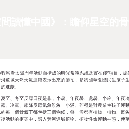
空間讀懂中國》：瞻仰星空的骨
經由過程察看太陽周年活動而構成的時光常識系統及實在踐”項目，被
黃河道域天然天氣運轉表示出來的節拍，是我國華夏國民生孩子
出的進獻。
、夏至、冬至反應日夜是非，小暑、年夜暑、處暑、小冷、年夜
白露、冷露、霜降反應氣象景象，小滿、芒種是對農業生孩子運
氣的每一個骨氣下都包括三個物候，每一候都有植物、植物、氣
重復活動的框架中，歸入黃河道域植物、植物性命運動神態，使