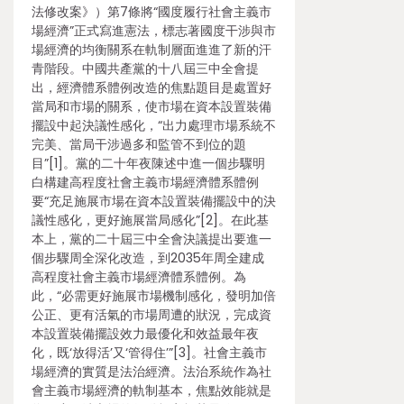
法修改案》）第7條將“國度履行社會主義市
場經濟”正式寫進憲法，標志著國度干涉與市
場經濟的均衡關系在軌制層面進進了新的汗
青階段。中國共產黨的十八屆三中全會提
出，經濟體系體例改造的焦點題目是處置好
當局和市場的關系，使市場在資本設置裝備
擺設中起決議性感化，“出力處理市場系統不
完美、當局干涉過多和監管不到位的題
目”[1]。黨的二十年夜陳述中進一個步驟明
白構建高程度社會主義市場經濟體系體例
要“充足施展市場在資本設置裝備擺設中的決
議性感化，更好施展當局感化”[2]。在此基
本上，黨的二十屆三中全會決議提出要進一
個步驟周全深化改造，到2035年周全建成
高程度社會主義市場經濟體系體例。為
此，“必需更好施展市場機制感化，發明加倍
公正、更有活氣的市場周遭的狀況，完成資
本設置裝備擺設效力最優化和效益最年夜
化，既‘放得活’又‘管得住’”[3]。社會主義市
場經濟的實質是法治經濟。法治系統作為社
會主義市場經濟的軌制基本，焦點效能就是