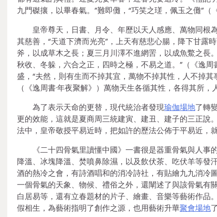
九門磔攘，以畢春氣。”難即儺，“巧笑之瑳，佩玉之儺”（《
皇帝尊天，日書、月令、年歷以天人感應、萬物同根為
其慈善，“天道下濟而光亮”，上天有慈悲心腸，降下甘露
斧，以成草木之長；夏三月川澤不進網罟，以成魚鱉之長。
秋收、冬躲，六合之正，四時之極，不易之道。”（《逸周
盛，“夫然，則有生而不掉其宜，萬物不掉其性，人不掉其
（《逸周書·年夜聚解》）萬物天生各循其性，各得其所，
為了表示天命的更替，現代統治者發現
瑜伽場地
了轉
更的效能，這就是夏商周三統建寅、建丑、建子的三正說
法中，皇帝敬授平易近時，把如許的歷法公佈于平易近，
《二十四骨氣里讀懂中國》一書很是器重骨氣與人事
降溫、冰塊降溫、焚噴鼻除濕，以及飲伏茶、吃伏羊等發
酒的熱冷之會，有詩酒唱和的消冷詩社，有貼繪九九消冷
一個骨氣的天象、物候、禮俗之外，還闡述了與該骨氣有關
白居易等，還有立春題材的片子、繪畫、音樂等藝術作品
假相生，為藝術指明了創作之源，也用藝術升華
聚會場地