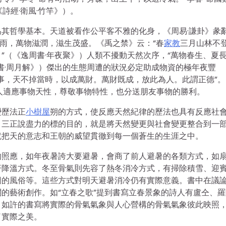
詩經·衛風·竹竿》）。
其哲學基本。天道被看作公平客不雅的化身，《周易·謙卦》彖
時雨，萬物滋潤，滋生茂盛。《禹之禁》云：“春
家教
三月山林不
”（《逸周書·年夜聚》）人類不擾動天然次序，“萬物春生、夏
書·周月解》）傑出的生態周遭的狀況必定助成物資的極年夜豐
事，天不掉當時，以成萬財。萬財既成，放此為人。此謂正德”。
人適應事物天性，尊敬事物特性，也分送朋友事物的勝利。
變歷法正
小樹屋
朔的方式，使反應天然紀律的歷法也具有反應社
。三正說盡力的標的目的，就是將天然變更與社會變更整合到一
就把天的意志和王朝的威望貫徹到每一個蒼生的生涯之中。
的照應，如年夜暑誇大要避暑，會商了前人避暑的各類方式，如
汗降溫方式。冬至骨氣則先容了熱冬消冷方式，有掃除積雪、迎
圖的風俗等。這些方式對明天避暑消冷仍有實際意義。書中在議
的藝術創作。如“立春之歌”提到書寫立春景象的詩人有盧仝、羅
。如許的書寫將實際的骨氣氣象與人心營構的骨氣氣象彼此映照
了實際之美。