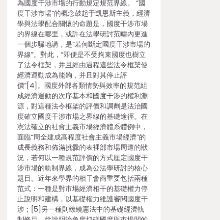
為國度干涉市場的行動規定規范界線。 “國
度干涉市場”的概念鼓起于凱恩斯主義，經濟
學與法學配合關懷的命題是，國度干涉市場
的界線在哪里，或許在法學研討范疇內更進
一個步驟地講，是“若何斷定國度干涉市場的
界線”。對此，“即便是不受拘束國度也樹立
了法令框架，并且經由過程這些法令框架使
經濟運動成為能夠，并且對其停止評
價”[4]。國度外部各類情勢與效率的規范組
成經濟運動的次序基本和國度干涉的權利淵
源，對這種法令框架的評價和調劑是法治國
度確立國度干涉市場之界線的基礎途徑。在
憲法確立的社會主義市場經濟體系體例中，
面臨“周全建成高程度社會主義市場經濟”的
成長義務和佈滿挑釁的表裡部市場周遭的狀
況，若何以一種規范評價的方式厘定國度干
涉市場的軌制界線，成為公法學研討的核心
題目。近年來學界的相干會商重要包括兩種
范式：一種是對市場經濟相干的基礎權力停
止說明和建構，以基礎權力維護審閱國度干
涉；[5]另一種則繚繞憲法中的基礎經濟軌
制條目，從說明論角度切磋國度與市場間的