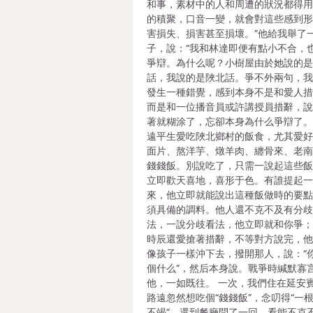
和事，素材中的人和周遭的狀況都得
的積聚，口音一變，就會對這些感到
害損失、損害甚至損壞。”他給我舉了
子，說：“我和林達即便有點小不合，
爭辯。為什么呢？小樹屋由於她說的
話，我說的是陜北話。爭不外兩句，
發生一種錯覺，感到本身不是和愛人
而是和一位播音員或許講授員措辭，
著就糊涂了，忘卻本身為什么爭辯了。”
遠平生愛吃陜北鄉村的飯食，尤其愛
面片、熬洋芋、燉羊肉、纏骨來、老
錢錢飯。別說吃了，只需一說起這些
立即歡天喜地，喜形于色。有誰提起
來，他立即就能說出這種飯做時的要
須具備的調料。他人還不克不及有分
法，一說分歧看法，他立即就和你爭
時辰還愛搶著措辭，不等對方說完，
像孩子一樣沖下去，撥開那人，說：“
個什么”，然后本身說。戰爭時緘默寡
他，一如既往。 一次，我們住在延安
路遠忽然想吃個“錢錢飯”，念叨得“一
不竭”。還到餐廳問了一回，看能不克