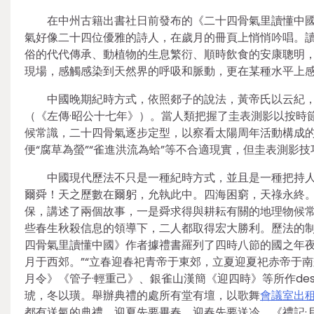
在中州古籍出書社日前發布的《二十四骨氣里讀懂中
氣好像二十四位優雅的詩人，在歲月的冊頁上悄悄吟唱。
俗的代代傳承、動植物的生息繁衍、順時飲食的安康聰明
現場，感觸感染到天然界的呼吸和脈動，更在某種水平上
中國晚期紀時方式，依照郯子的說法，黃帝氏以云紀
（《左傳·昭公十七年》）。當人類把握了圭表測影以按時
候常識，二十四骨氣逐步定型，以察看太陽周年活動構成
便“腐草為螢”“雀進洪流為蛤”等不合適現實，但圭表測影
中國現代歷法不只是一種紀時方式，並且是一種把持人
爾舜！天之歷數在爾躬，允執此中。四海困窮，天祿永終。
保，講述了兩個故事，一是舜求得與耕耘有關的地理物候
些春生秋殺信息的領導下，二人都取得宏大勝利。歷法的制
四骨氣里讀懂中國》作者據禮書羅列了四時八節的國之年夜
月于西郊。”“立春迎春祀青帝于東郊，立夏迎夏祀赤帝于南
月令》《管子·輕重己》、銀雀山漢簡《迎四時》等所作de
琥，冬以璜。舉辦典禮的處所有堂有壇，以歌舞
會議室出
都有送氣的典禮。迎夏先要畢春，迎春先要送冷。《禮記·月