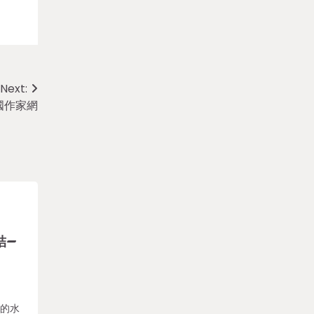
Next:
國作家網
結–
述的水