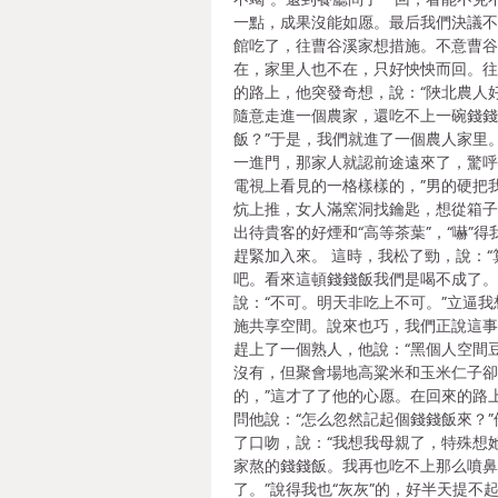
一點，成果沒能如愿。最后我們決議
館吃了，往曹谷溪家想措施。不意曹
在，家里人也不在，只好怏怏而回。
的路上，他突發奇想，說：“陜北農人
隨意走進一個農家，還吃不上一碗錢
飯？”于是，我們就進了一個農人家里
一進門，那家人就認前途遠來了，驚呼
電視上看見的一格樣樣的，”男的硬把
炕上推，女人滿窯洞找鑰匙，想從箱
出待貴客的好煙和“高等茶葉”，“嚇”得
趕緊加入來。 這時，我松了勁，說：“
吧。看來這頓錢錢飯我們是喝不成了。
說：“不可。明天非吃上不可。”立逼我
施共享空間。說來也巧，我們正說這
趕上了一個熟人，他說：“黑個人空間
沒有，但聚會場地高粱米和玉米仁子
的，”這才了了他的心愿。在回來的路
問他說：“怎么忽然記起個錢錢飯來？”
了口吻，說：“我想我母親了，特殊想
家熬的錢錢飯。我再也吃不上那么噴
了。”說得我也“灰灰”的，好半天提不