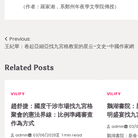
（作者：羅家湘，系鄭州年夜學文學院傳授）
Post
Previous:
王紀華：卷起亞細亞找九宮格教室的星云–文史–中國作家網
navigation
Related Posts
VILIFY
VILIFY
趙舒捷：國度干涉市場找九宮格
鵝湖書院：
聚會的憲法界線：比例準繩審查
明盛宴找九
作為方式
admin
03/
admin
03/06/2025
1 min read
鵝湖書院：新春