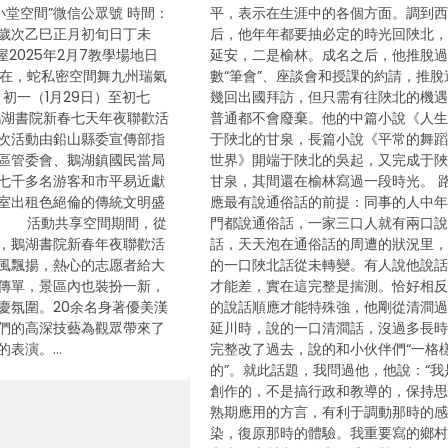
小堂空間”微信公眾號 時間：
平，表示在生涯中的各個方面。調到
歲次乙巳正月初旬日丁未
后，他年年都要抽必定的時光回陜北
025年2月7教學場地日
延安，二是榆林。成名之后，他推脫
在，蛇私密空間舞九州瑞氣
數“筆會”、座談會和授課的約請，推脫
月初一（1月29日）至初七
幾回出國拜訪，但只需有往陜北的機
鵝湖書院新春七天年夜聯歡活
普通都不會廢棄。他的中篇小說《人
次活動由鉛山縣委宣傳部指
于陜北的甘泉，長篇小說《平常的舞
區管委會、鵝湖鎮國民當局
世界》開端于陜北的吳起，又完成于
七千多名游客和市平易近獻
甘泉，其間還在榆林寫過一段時光。 
室出租色絕倫的傳統文明盛
應最有說通俗話的前提：同事的人中
 活動共享空間期間，從
門都說通俗話，一家三口人就有兩口
，鵝湖書院新春年夜聯歡活
話，天天泡在通俗話的周遭的狀況里
風飄揚，熱心的志愿者給大
的一口陜北話從未轉變。有人說他說
傳單，景區內也裝扮一新，
才能差，實在這完整是揣測。恰好相
慶氛圍。20余名身著優美漢
的說話順應才能特殊強，他剛從清澗
們的高深技藝為觀眾帶來了
延川時，說的一口清澗話，沒過多長
的表演。…
完整改了過去，說的和小伙伴們“一格
的”。就此話題，我問過他，他說：“我
創作的，不是搞行政和教導的，保持
熟期應用的方言，有利于調動那時的
染，復原那時的體驗。我重要寫的鄉