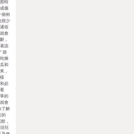
用那時
形成傷
一個例
也很少
是通俗
我就會
措辭，
說著說
 路
好吃揪
南瓜和
飯來，
一樣
點和必
歧看
；爭的
他就會
你了解
言的
賓館，
根頭兒
不及做