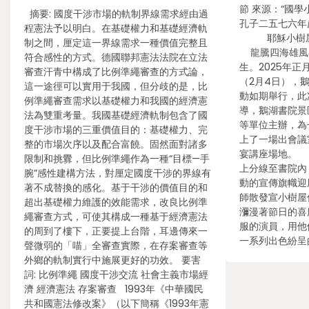
節 來源：“國學
摘要: 國度干涉市場的軌制界線需求經由過
孔子二五七六年
程憲法予以明白。在基礎權力和基礎經濟軌
耶穌小樹屋2
制之間，厘定這一界線需求一種價值完整且
龍騰四海雄風
符合感性的方式。德國聯邦憲法法院在立法
生。2025年正
審查汗青中構成了比例準繩審查的方式論，
（2月4日），
這一途徑可以實用于我國，但分歧的是，比
動如期舉行，此
例準繩審查需求以基礎權力和我國的經濟憲
導，鵝湖書院景
法為雙重考量。我國基礎經濟軌制包含了國
等單位主辦，為
度干涉市場的三重價值目的：基礎權力、完
上了一場出會議
整的市場次序以及配合富饒。固然面對諸多
宴講座場地。
限制和挑釁，但比例準繩作為一種“目標—手
上分線至書院內
腕”感性建構方法，對厘定國度干涉的界線有
動的宣傳旗幟迎
著不成替換的感化。基于干涉的價值目的和
師散發宣小樹屋
超出基礎權力維護的效能需求，改良比例準
瀰漫著節日的喜
繩審查方式，可使其構成一種基于經濟憲法
服的演員，用他
的周到了樓下，正要提上台階，耳邊傳來一
一系列出色紛呈
聲微弱的「喵」全審查實際，在存案審查等
外鄉的軌制實行中施展更好的功效。 要害
詞: 比例準繩 國度干涉交流 社會主義市場經
濟 經濟憲法 存案審查 1993年《中華國民
共和國憲法修改案》（以下簡稱《1993年憲