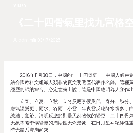
VILIFY
《二十四骨氣里找九宮格
admin
03/17/2025
2016年11月30日，中國的“二十四骨氣——中國人
結合國教科文組織人類非物資文明遺產代表作名錄。這種
經歷的歸納綜合。必定意義上說，這是中國聰明為人類作
立春、立夏、立秋、立冬反應季候瓜代，春分、秋分
應氣溫變更，雨水、谷雨、小雪、年夜雪反應降水幾多，
總結，驚蟄、清明反應的則是天然物候的變更。二十四骨
天象等隨季候變更的周期性天然景象。在日月星斗紀律性
時光體系豐滿起來。